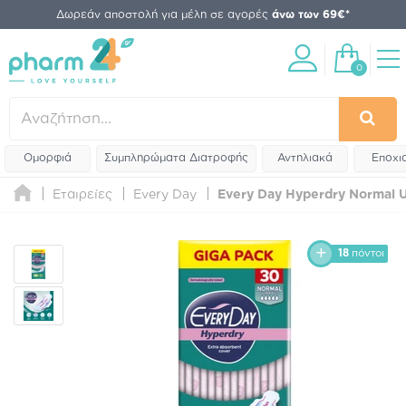
Δωρεάν αποστολή για μέλη σε αγορές
άνω των 69€*
0
Ομορφιά
Συμπληρώματα Διατροφής
Αντηλιακά
Εποχι
Εταιρείες
Every Day
Every Day Hyperdry Normal Ul
18
πόντοι