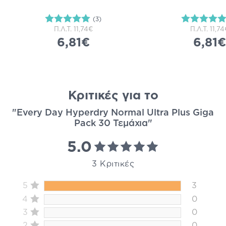
(3)
Π.Λ.Τ.
11,74€
Π.Λ.Τ.
11,74
6,81€
6,81€
Κριτικές για το
"Every Day Hyperdry Normal Ultra Plus Giga
Pack 30 Τεμάχια"
5.0
3 Κριτικές
5
3
4
0
3
0
2
0