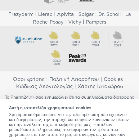
|
|
|
|
|
Frezyderm
Lierac
Apivita
Solgar
Dr. Scholl
La
|
|
Roche-Posay
Vichy
Pampers
Όροι χρήσης
|
Πολιτική Απορρήτου
|
Cookies
|
Κώδικας Δεοντολογίας
|
Χάρτης Ιστοχώρου
Το Pharm24.gr σας ενημερώνει ότι τα συμπληρώματα διατροφής
δεν αντικαθιστούν μια ισορροπημένη διατροφή και δεν
Αυτή η ιστοσελίδα χρησιμοποιεί cookies
προορίζονται για την πρόληψη, αγωγή ή θεραπεία ανθρώπινης
Χρησιμοποιούμε cookies για την εξατομίκευση περιεχομένου
νόσου. Συμβουλευτείτε τον γιατρό σας εάν είστε έγκυος,
και διαφημίσεων, την παροχή λειτουργιών κοινωνικών μέσων
θηλάζετε, ακολουθείτε παράλληλα φαρμακευτική αγωγή ή
και την ανάλυση της επισκεψιμότητάς μας. Επιπλέον,
αντιμετωπίζετε προβλήματα υγείας πριν χρησιμοποιήσετε
μοιραζόμαστε πληροφορίες που αφορούν τον τρόπο που
οποιοδήποτε συμπλήρωμα διατροφής. Προσπαθούμε διαρκώς να
χρησιμοποιείτε τον ιστότοπό μας με συνεργάτες κοινωνικών
σας παρέχουμε ακριβείς και έγκυρες πληροφορίες. Σε περίπτωση