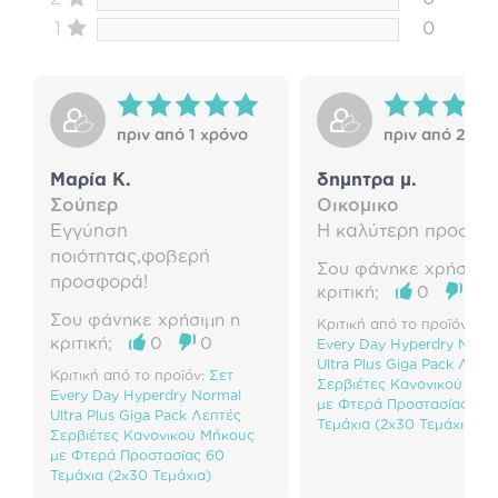
1
0
πριν από 1 χρόνο
πριν από 2 χρό
Μαρία Κ.
δημητρα μ.
Σούπερ
Οικομικο
Εγγύηση
Η καλύτερη προσφορ
ποιότητας,φοβερή
Σου φάνηκε χρήσιμη 
προσφορά!
κριτική;
0
0
Σου φάνηκε χρήσιμη η
Κριτική από το προϊόν:
Σε
κριτική;
0
0
Every Day Hyperdry Norm
Ultra Plus Giga Pack Λεπτ
Κριτική από το προϊόν:
Σετ
Σερβιέτες Κανονικού Μήκ
Every Day Hyperdry Normal
με Φτερά Προστασίας 60
Ultra Plus Giga Pack Λεπτές
Τεμάχια (2x30 Τεμάχια)
Σερβιέτες Κανονικού Μήκους
με Φτερά Προστασίας 60
Τεμάχια (2x30 Τεμάχια)