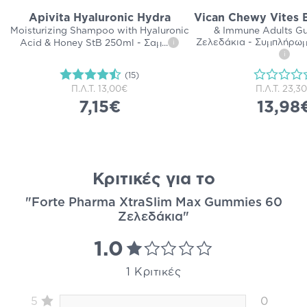
Apivita Hyaluronic Hydra
Vican Chewy Vites 
Moisturizing Shampoo with Hyaluronic
& Immune Adults G
Ζελεδάκια - Συμπλήρω
Acid & Honey StB 250ml - Σαμ
...
i
i
(15)
Π.Λ.Τ.
13,00€
Π.Λ.Τ.
23,3
7,15€
13,98
Κριτικές για το
"Forte Pharma XtraSlim Max Gummies 60
Ζελεδάκια"
1.0
1 Κριτικές
5
0