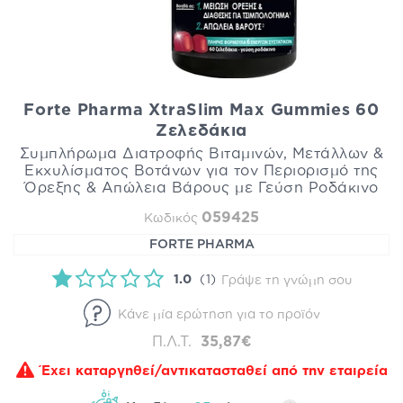
Forte Pharma XtraSlim Max Gummies 60
Ζελεδάκια
Συμπλήρωμα Διατροφής Βιταμινών, Μετάλλων &
Εκχυλίσματος Βοτάνων για τον Περιορισμό της
Όρεξης & Απώλεια Βάρους με Γεύση Ροδάκινο
059425
Κωδικός
FORTE PHARMA
1.0
(1)
Γράψε τη γνώμη σου
Κάνε μία ερώτηση για το προϊόν
Π.Λ.Τ.
35,87€
Έχει καταργηθεί/αντικατασταθεί από την εταιρεία