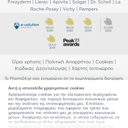
|
|
|
|
|
Frezyderm
Lierac
Apivita
Solgar
Dr. Scholl
La
|
|
Roche-Posay
Vichy
Pampers
Όροι χρήσης
|
Πολιτική Απορρήτου
|
Cookies
|
Κώδικας Δεοντολογίας
|
Χάρτης Ιστοχώρου
Το Pharm24.gr σας ενημερώνει ότι τα συμπληρώματα διατροφής
δεν αντικαθιστούν μια ισορροπημένη διατροφή και δεν
Αυτή η ιστοσελίδα χρησιμοποιεί cookies
προορίζονται για την πρόληψη, αγωγή ή θεραπεία ανθρώπινης
Χρησιμοποιούμε cookies για την εξατομίκευση περιεχομένου
νόσου. Συμβουλευτείτε τον γιατρό σας εάν είστε έγκυος,
και διαφημίσεων, την παροχή λειτουργιών κοινωνικών μέσων
θηλάζετε, ακολουθείτε παράλληλα φαρμακευτική αγωγή ή
και την ανάλυση της επισκεψιμότητάς μας. Επιπλέον,
αντιμετωπίζετε προβλήματα υγείας πριν χρησιμοποιήσετε
μοιραζόμαστε πληροφορίες που αφορούν τον τρόπο που
οποιοδήποτε συμπλήρωμα διατροφής. Προσπαθούμε διαρκώς να
χρησιμοποιείτε τον ιστότοπό μας με συνεργάτες κοινωνικών
σας παρέχουμε ακριβείς και έγκυρες πληροφορίες. Σε περίπτωση
μέσων, διαφήμισης και αναλύσεων, οι οποίοι ενδεχομένως να
που έχετε κάποια ερώτηση ή παρατήρηση σχετικά με αυτές,
τις συνδυάσουν με άλλες πληροφορίες που τους έχετε
παρακαλώ
επικοινωνήστε μαζί μας
.
παραχωρήσει ή τις οποίες έχουν συλλέξει σε σχέση με την