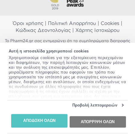
Όροι χρήσης
|
Πολιτική Απορρήτου
|
Cookies
|
Κώδικας Δεοντολογίας
|
Χάρτης Ιστοχώρου
Το Pharm24.gr σας ενημερώνει ότι τα συμπληρώματα διατροφής
δεν αντικαθιστούν μια ισορροπημένη διατροφή και δεν
Αυτή η ιστοσελίδα χρησιμοποιεί cookies
προορίζονται για την πρόληψη, αγωγή ή θεραπεία ανθρώπινης
νόσου. Συμβουλευτείτε τον γιατρό σας εάν είστε έγκυος,
Χρησιμοποιούμε cookies για την εξατομίκευση περιεχομένου
και διαφημίσεων, την παροχή λειτουργιών κοινωνικών μέσων
θηλάζετε, ακολουθείτε παράλληλα φαρμακευτική αγωγή ή
και την ανάλυση της επισκεψιμότητάς μας. Επιπλέον,
αντιμετωπίζετε προβλήματα υγείας πριν χρησιμοποιήσετε
μοιραζόμαστε πληροφορίες που αφορούν τον τρόπο που
οποιοδήποτε συμπλήρωμα διατροφής. Προσπαθούμε διαρκώς να
χρησιμοποιείτε τον ιστότοπό μας με συνεργάτες κοινωνικών
σας παρέχουμε ακριβείς και έγκυρες πληροφορίες. Σε περίπτωση
μέσων, διαφήμισης και αναλύσεων, οι οποίοι ενδεχομένως να
που έχετε κάποια ερώτηση ή παρατήρηση σχετικά με αυτές,
τις συνδυάσουν με άλλες πληροφορίες που τους έχετε
παρακαλώ
επικοινωνήστε μαζί μας
.
παραχωρήσει ή τις οποίες έχουν συλλέξει σε σχέση με την
από μέρους σας χρήση των υπηρεσιών τους. Αν συνεχίσετε
*Ισχύουν όροι & προϋποθέσεις
να χρησιμοποιείτε την ιστοσελίδα μας, συναινείτε στη χρήση
Προβολή λεπτομερειών
των cookies μας.
Copyright
©
2012-2026 - All rights Reserved •
Περισσότερες πληροφορίες σχετικά με τα cookies, μπορείτε
Website by
24lc.gr
να δείτε
εδώ
.
ΑΠΟΔΟΧΗ ΟΛΩΝ
ΑΠΟΡΡΙΨΗ ΟΛΩΝ