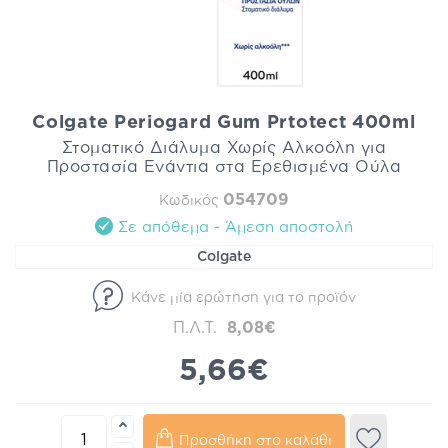
Colgate Periogard Gum Prtotect 400ml
Στοματικό Διάλυμα Χωρίς Αλκοόλη για
Προστασία Ενάντια στα Ερεθισμένα Ούλα
054709
Κωδικός
Σε απόθεμα - Άμεση αποστολή
Colgate
Κάνε μία ερώτηση για το προϊόν
Π.Λ.Τ.
8,08€
5,66€
Προσθήκη στο καλάθι