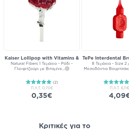
Kaiser Lollipop with Vitamins &
TePe Interdental Br
Natural Fibers 1 Τεμάχιο - Ρόδι -
8 Τεμάχια - Size 2
Γλειφιτζούρι με Βιταμίνε
...
Μεσοδόντια Βουρτσάκι
i
(2)
Π.Λ.Τ.
0,70€
Π.Λ.Τ.
6,11
0,35€
4,09
Κριτικές για το