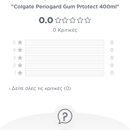
"Colgate Periogard Gum Prtotect 400ml"
0.0
0 Κριτικές
5
0
4
0
3
0
2
0
1
0
› Δείτε όλες τις κριτικές (0)