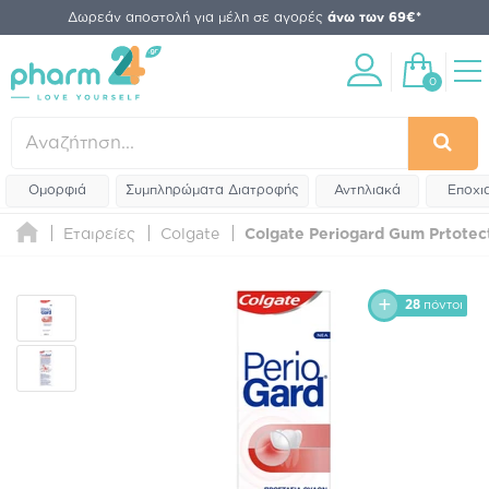
Δωρεάν αποστολή για μέλη σε αγορές
άνω των 69€*
0
Ομορφιά
Συμπληρώματα Διατροφής
Αντηλιακά
Εποχι
Εταιρείες
Colgate
Colgate Periogard Gum Prtote
28
πόντοι