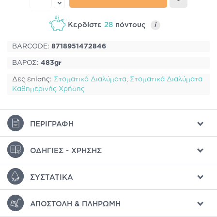
Κερδίστε
28
πόντους
i
BARCODE:
8718951472846
ΒΑΡΟΣ:
483gr
Δες επίσης:
Στοματικά Διαλύματα
,
Στοματικά Διαλύματα
Kαθημερινής Χρήσης
ΠΕΡΙΓΡΑΦΉ
ΟΔΗΓΊΕΣ - ΧΡΉΣΗΣ
ΣΥΣΤΑΤΙΚΆ
ΑΠΟΣΤΟΛΉ & ΠΛΗΡΩΜΉ