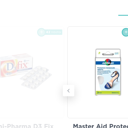
42
πόντοι
ni-Pharma D3 Fix
Master Aid Prote