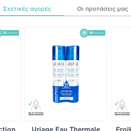
Σχετικές αγορές
Οι προτάσεις μας
33
πόντοι
39
πόντοι
ction
Uriage Eau Thermale
Froi