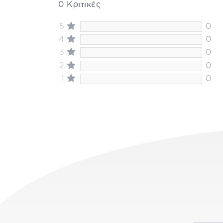
0 Κριτικές
5
0
4
0
3
0
2
0
1
0