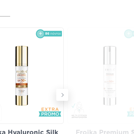
86
πόντοι
ka Hyaluronic Silk
Froika Premium 