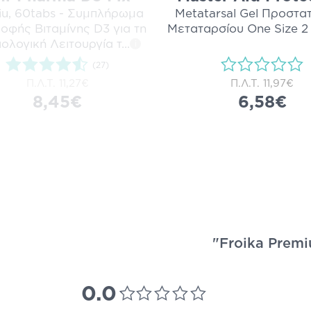
iu, 60tabs - Συμπλήρωμα
Metatarsal Gel Προστα
οφής Βιταμίνης D3 για τη
Μεταταρσίου One Size 2
ολογική Λειτουργία τ
...
i
(27)
Π.Λ.Τ.
11,27€
Π.Λ.Τ.
11,97€
8,45€
6,58€
"Froika Premi
0.0