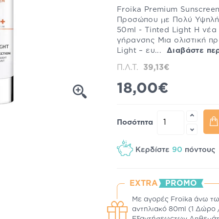
Froika Premium Sunscree
Προσώπου με Πολύ Υψηλή
50ml - Tinted Light H νέ
γήρανσης Μια ολιστική πρ
Light – ευ...
Διαβάστε πε
Π.Λ.Τ.
39,13€
18,00€
Ποσότητα
Κερδίστε
90
πόντου
EXTRA
PROMO
Με αγορές Froika άνω τω
αντηλιακό 80ml (1 Δώρο 
Εξαντήσεωςτων Απθεμά