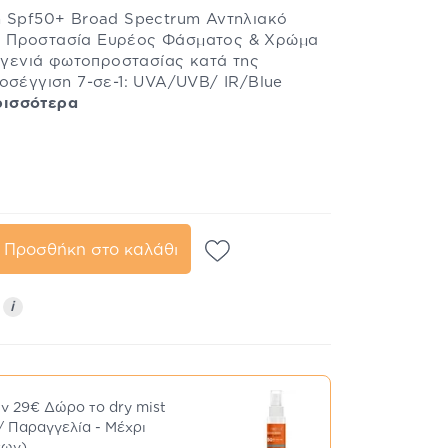
n Spf50+ Broad Spectrum Αντηλιακό
 Προστασία Ευρέος Φάσματος & Χρώμα
α γενιά φωτοπροστασίας κατά της
οσέγγιση 7-σε-1: UVA/UVB/ IR/Blue
ρισσότερα
Προσθήκη στο καλάθι
ς
i
ν 29€ Δώρο το dry mist
/ Παραγγελία - Μέχρι
των)