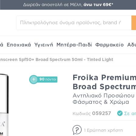
Δωρεάν αποστολή σε Μέλη,
άνω των 69€*
κά
Εποχιακά
Υγιεινή
Μητέρα-Παιδί
Φαρμακείο
Αδ
nscreen Spf50+ Broad Spectrum 50ml - Tinted Light
Froika Premiu
90
πόντοι
Broad Spectrum
Αντηλιακό Προσώπου 
Φάσματος & Χρώμα
059257
Σε α
Κωδικός
1 Ερώτηση χρήστη