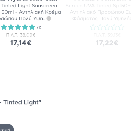
 Tinted Light Sunscreen
Screen UVA Tinted Spf50+,
 50ml - Αντηλιακή Κρέμα
Αντιηλιακό Προσώπου Ε
σώπου Πολύ Υψη
...
Φάσματος Πολύ Υψηλή
i
(1)
Π.Λ.Τ.
38,09€
Π.Λ.Τ.
39,13€
17,14€
17,22€
 Tinted Light"
ιτική