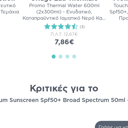
τευτικό
Promo Thermal Water 600ml
Touch
 Τεμάχια
(2x300ml) - Ενυδατικό,
Spf50+,
Καταπραϋντικό Ιαματικό Νερό Κα
...
Προ
i
(3)
Π.Λ.Τ.
12,67€
7,86€
Κριτικές για το
um Sunscreen Spf50+ Broad Spectrum 50ml -
Γράψε μια κρ