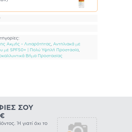
9
τηγορίες:
ης Ακμής – Λιπαρότητας
,
Αντηλιακά με
υ με SPF50+ | Πολύ Υψηλή Προστασία
,
οκαλλυντικά Βήμα Προστασίας
ΦΊΕΣ ΣΟΥ
0€
ντος. Ή γιατί όχι το