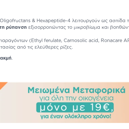
, Oligofructans & Hexapeptide-4 λειτουργούν ως ασπίδα
 τη ρύπανση
εξισορροπώντας το μικροβίωμα και βοηθών
ραγόντων (Ethyl ferulate, Carnosolic acid, Ronacare 
ασίας από τις ελεύθερες ρίζες.
 ακμή
.