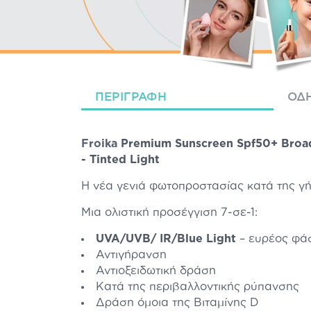
ΠΕΡΙΓΡΑΦΉ
ΟΔΗ
Froika
Premium Sunscreen Spf50+ Broa
- Tinted Light
H νέα γενιά φωτοπροστασίας κατά της γ
Μια ολιστική προσέγγιση 7-σε-1:
UVA/UVB/ IR/Blue Light
– ευρέος φά
Αντιγήρανση
Αντιοξειδωτική δράση
Κατά της περιβαλλοντικής ρύπανσης
Δράση όμοια της Βιταμίνης D