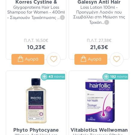
Korres Cystine &
Galesyn Anti Hair
Glygoproteins Hair Loss
Loss Lotion 100ml -
Shampoo for Women - 400ml
Προηγμένη Λοσιόν που
Συμβάλλει στη Μείωση της
- Σαμπουάν Τριχόπτωσης
...
i
Τριχόπ
...
i
Π.Λ.Τ.
16,50€
Π.Λ.Τ.
27,38€
10,23€
21,63€
Αγορά
Αγορά
43
πόντοι
192
πόντοι
Phyto Phytocyane
Vitabiotics Wellwoman