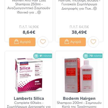
Women Anti Hair Loss
Hairfolic Tricologic 60tabs -
Shampoo 250ml -
Γυναικείο Συμπλήρωμα
Αναζωογονητικό Σαμπουάν
Διατροφής για Πυκ
...
i
Ιδανικό για
...
i
Π.Λ.Τ.
14,90€
Π.Λ.Τ.
64,15€
8,64€
38,49€
Αγορά
Αγορά
91
πόντοι
70
πόντοι
Lamberts Silica
Boderm Hairgen
Complete 60tabs -
Shampoo 200ml - Σαμπουάν
Συμπλήρωμα Διατροφής για
Κατά της Τριχόπτωσης