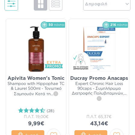
Δημοφιλή
50
πόντοι
216
πόντοι
Apivita Women's Tonic
Ducray Promo Anacaps
Shampoo with Hippophae TC
Expert Chronic Hair Loss
& Laurel 500ml - Τονωτικό
90caps - Συμπλήρωμα
Διατροφής Πολυβιταμινών,
...
Σαμπουάν Κατά τη
...
i
i
(28)
Π.Λ.Τ.
19,00€
Π.Λ.Τ.
65,37€
9,99€
43,14€