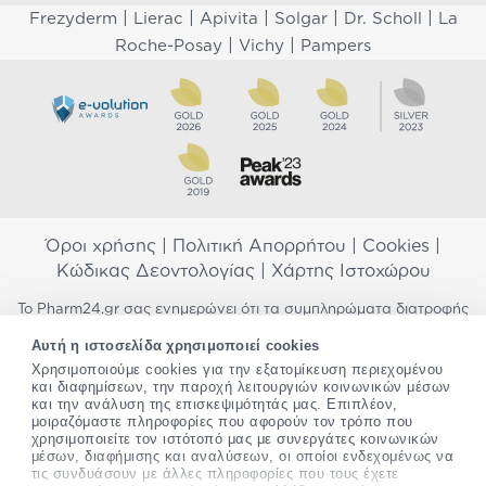
|
|
|
|
|
Frezyderm
Lierac
Apivita
Solgar
Dr. Scholl
La
|
|
Roche-Posay
Vichy
Pampers
Όροι χρήσης
|
Πολιτική Απορρήτου
|
Cookies
|
Κώδικας Δεοντολογίας
|
Χάρτης Ιστοχώρου
Το Pharm24.gr σας ενημερώνει ότι τα συμπληρώματα διατροφής
δεν αντικαθιστούν μια ισορροπημένη διατροφή και δεν
Αυτή η ιστοσελίδα χρησιμοποιεί cookies
προορίζονται για την πρόληψη, αγωγή ή θεραπεία ανθρώπινης
Χρησιμοποιούμε cookies για την εξατομίκευση περιεχομένου
νόσου. Συμβουλευτείτε τον γιατρό σας εάν είστε έγκυος,
και διαφημίσεων, την παροχή λειτουργιών κοινωνικών μέσων
θηλάζετε, ακολουθείτε παράλληλα φαρμακευτική αγωγή ή
και την ανάλυση της επισκεψιμότητάς μας. Επιπλέον,
αντιμετωπίζετε προβλήματα υγείας πριν χρησιμοποιήσετε
μοιραζόμαστε πληροφορίες που αφορούν τον τρόπο που
οποιοδήποτε συμπλήρωμα διατροφής. Προσπαθούμε διαρκώς να
χρησιμοποιείτε τον ιστότοπό μας με συνεργάτες κοινωνικών
σας παρέχουμε ακριβείς και έγκυρες πληροφορίες. Σε περίπτωση
μέσων, διαφήμισης και αναλύσεων, οι οποίοι ενδεχομένως να
που έχετε κάποια ερώτηση ή παρατήρηση σχετικά με αυτές,
τις συνδυάσουν με άλλες πληροφορίες που τους έχετε
παρακαλώ
επικοινωνήστε μαζί μας
.