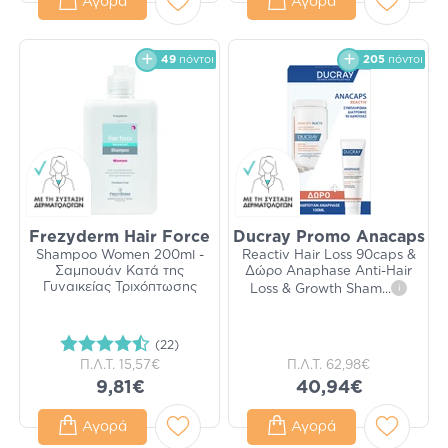
Αγορά
Αγορά
49
πόντοι
205
πόντοι
Frezyderm Hair Force
Ducray Promo Anacaps
Shampoo Women 200ml -
Reactiv Hair Loss 90caps &
Σαμπουάν Κατά της
Δώρο Anaphase Anti-Hair
Γυναικείας Τριχόπτωσης
Loss & Growth Sham
...
i
(22)
Π.Λ.Τ.
15,57€
Π.Λ.Τ.
62,98€
9,81€
40,94€
Αγορά
Αγορά