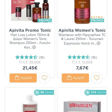
Apivita Promo Tonic
Apivita Women's Tonic
Hair Loss Lotion 150ml &
Shampoo with Hippophae TC
Δώρο Women's Tonic
& Laurel 250ml - Τονωτικό
Shampoo 250ml - Λοσιόν
Σαμπουάν Κατά τη
...
i
Κατ
...
i
(16)
(16)
Π.Λ.Τ.
39,00€
Π.Λ.Τ.
13,00€
21,45€
7,67€
Αγορά
Αγορά
86
πόντοι
374
πόντοι