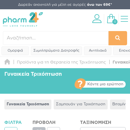
Δωρεάν αποστολή για μέλη σε αγορές
άνω των 69€*
0
Ομορφιά
Συμπληρώματα Διατροφής
Αντηλιακά
Εποχι
Προϊόντα για τη Θεραπεία της Τριχόπτωσης
Γυναικε
Γυναικεία Τριχόπτωση
Κάντε μια ερώτηση
Γυναικεία Τριχόπτωση
Σαμπουάν για Τριχόπτωση
Βιταμίνε
ΦΊΛΤΡΑ
ΠΡΟΒΟΛΉ
ΤΑΞΙΝΌΜΗΣΗ