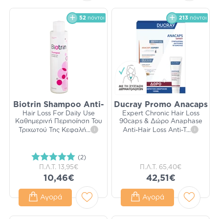
52
πόντοι
213
πόντοι
Biotrin Shampoo Anti-
Ducray Promo Anacaps
Hair Loss For Daily Use
Expert Chronic Hair Loss
Καθημερινή Περιποίηση Του
90caps & Δώρο Anaphase
Τριχωτού Της Κεφαλή
...
i
Anti-Hair Loss Anti-T
...
i
(2)
Π.Λ.Τ.
13,95€
Π.Λ.Τ.
65,40€
10,46€
42,51€
Αγορά
Αγορά