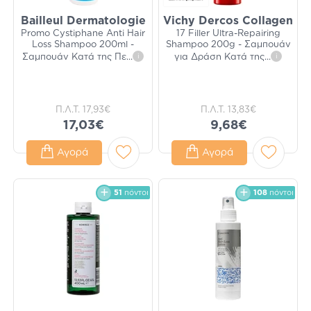
Bailleul Dermatologie
Vichy Dercos Collagen
Promo Cystiphane Anti Hair
17 Filler Ultra-Repairing
Loss Shampoo 200ml -
Shampoo 200g - Σαμπουάν
Σαμπουάν Κατά της Πε
...
i
για Δράση Κατά της
...
i
Π.Λ.Τ.
17,93€
Π.Λ.Τ.
13,83€
17,03€
9,68€
Αγορά
Αγορά
51
πόντοι
108
πόντοι