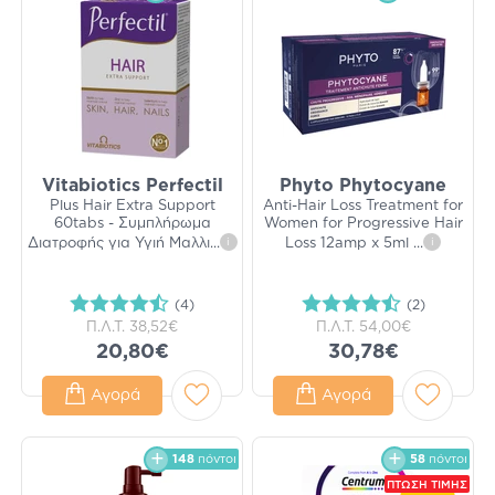
Vitabiotics Perfectil
Phyto Phytocyane
Plus Hair Extra Support
Anti-Hair Loss Treatment for
60tabs - Συμπλήρωμα
Women for Progressive Hair
Διατροφής για Υγιή Μαλλι
...
i
Loss 12amp x 5ml
...
i
(4)
(2)
Π.Λ.Τ.
38,52€
Π.Λ.Τ.
54,00€
20,80€
30,78€
Αγορά
Αγορά
148
πόντοι
58
πόντοι
ΠΤΩΣΗ ΤΙΜΗΣ