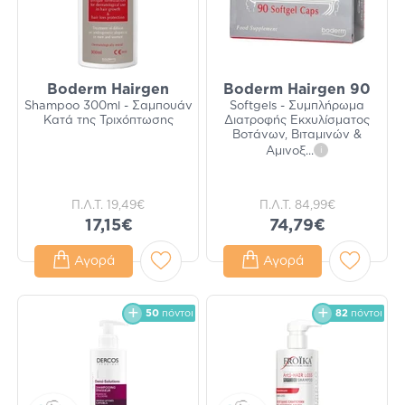
Boderm Hairgen
Boderm Hairgen 90
Shampoo 300ml - Σαμπουάν
Softgels - Συμπλήρωμα
Κατά της Τριχόπτωσης
Διατροφής Εκχυλίσματος
Βοτάνων, Βιταμινών &
Αμινοξ
...
i
Π.Λ.Τ.
19,49€
Π.Λ.Τ.
84,99€
17,15€
74,79€
Αγορά
Αγορά
50
πόντοι
82
πόντοι