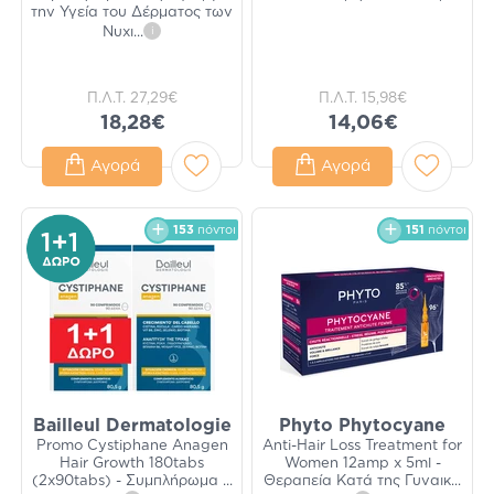
την Υγεία του Δέρματος των
Νυχι
...
i
Π.Λ.Τ.
27,29€
Π.Λ.Τ.
15,98€
18,28€
14,06€
Αγορά
Αγορά
153
πόντοι
151
πόντοι
Bailleul Dermatologie
Phyto Phytocyane
Promo Cystiphane Anagen
Anti-Hair Loss Treatment for
Hair Growth 180tabs
Women 12amp x 5ml -
(2x90tabs) - Συμπλήρωμα
...
Θεραπεία Κατά της Γυναικ
...