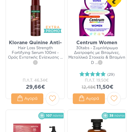
€
Klorane Quinine Anti-
Centrum Women
Hair Loss Strength
30tabs - Συμπλήρωμα
Fortifying Serum 100ml -
Διατροφής με Βιταμίνες,
Ορός Εντατικής Ενίσχυσης
...
Μεταλλικά Στοιχεία & Βιταμίνη
i
D
...
i
(29)
Π.Λ.Τ.
46,34€
Π.Λ.Τ.
19,50€
29,66€
11,50€
12,48€
Αγορά
Αγορά
107
πόντοι
38
πόντοι