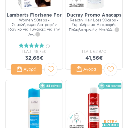
Lamberts Florisene For
Ducray Promo Anacaps
Women 90tabs -
Reactiv Hair Loss 90caps -
Συμπλήρωμα Διατροφής
Συμπλήρωμα Διατροφής
Ιδανικό για Γυναίκες για την
Πολυβιταμινών, Μετάλλ
...
i
Αν
...
i
(1)
Π.Λ.Τ.
48,75€
Π.Λ.Τ.
62,97€
32,66€
41,56€
Αγορά
Αγορά
85
πόντοι
48
πόντοι