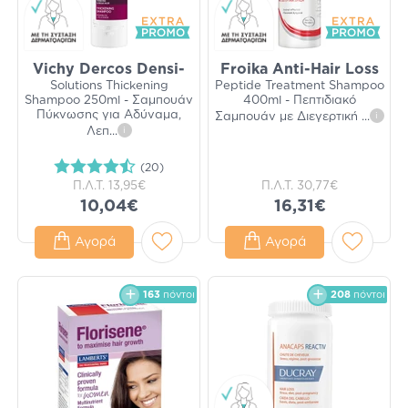
Vichy Dercos Densi-
Froika Anti-Hair Loss
Solutions Thickening
Peptide Treatment Shampoo
Shampoo 250ml - Σαμπουάν
400ml - Πεπτιδιακό
Πύκνωσης για Αδύναμα,
Σαμπουάν με Διεγερτική
...
i
Λεπ
...
i
(20)
Π.Λ.Τ.
13,95€
Π.Λ.Τ.
30,77€
10,04€
16,31€
Αγορά
Αγορά
163
πόντοι
208
πόντοι