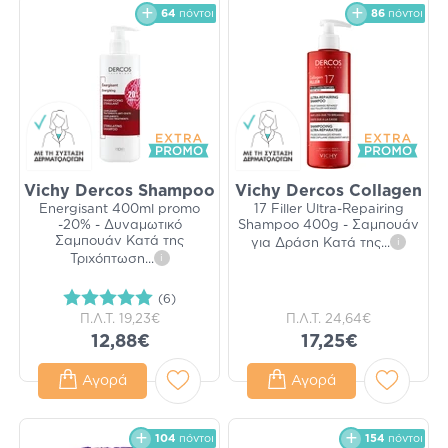
64
πόντοι
86
πόντοι
Vichy Dercos Shampoo
Vichy Dercos Collagen
Energisant 400ml promo
17 Filler Ultra-Repairing
-20% - Δυναμωτικό
Shampoo 400g - Σαμπουάν
Σαμπουάν Κατά της
για Δράση Κατά της
...
i
Τριχόπτωση
...
i
(6)
Π.Λ.Τ.
19,23€
Π.Λ.Τ.
24,64€
12,88€
17,25€
Αγορά
Αγορά
104
πόντοι
154
πόντοι