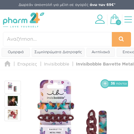
Δωρεάν αποστολή για μέλη σε αγορές
άνω των 69€*
0
Ομορφιά
Συμπληρώματα Διατροφής
Αντηλιακά
Εποχι
Εταιρείες
Invisibobble
Invisibobble Barrette Metal
36
πόντοι