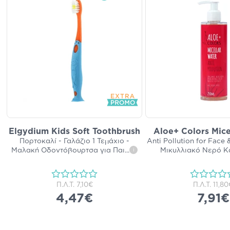
Elgydium Kids Soft Toothbrush
Aloe+ Colors Mice
Πορτοκαλί - Γαλάζιο 1 Τεμάχιο -
Anti Pollution for Face
Μαλακή Οδοντόβουρτσα για Παι
...
Μικυλλιακό Νερό Κ
i
Π.Λ.Τ.
7,10€
Π.Λ.Τ.
11,80
4,47€
7,91€