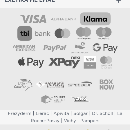
ΣΧΕΤΙΚΑ ΜΕ ΕΜΑΣ
|
|
|
|
|
Frezyderm
Lierac
Apivita
Solgar
Dr. Scholl
La
|
|
Roche-Posay
Vichy
Pampers