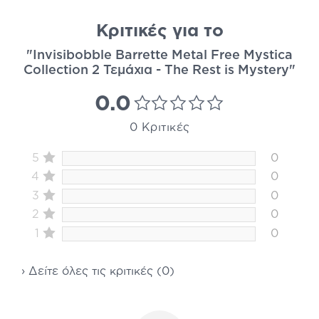
Κριτικές για το
"Invisibobble Barrette Metal Free Mystica
Collection 2 Τεμάχια - The Rest is Mystery"
0.0
0 Κριτικές
5
0
4
0
3
0
2
0
1
0
› Δείτε όλες τις κριτικές (0)