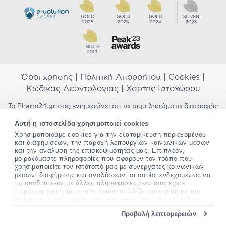
Όροι χρήσης
|
Πολιτική Απορρήτου
|
Cookies
|
Κώδικας Δεοντολογίας
|
Χάρτης Ιστοχώρου
Το Pharm24.gr σας ενημερώνει ότι τα συμπληρώματα διατροφής
δεν αντικαθιστούν μια ισορροπημένη διατροφή και δεν
Αυτή η ιστοσελίδα χρησιμοποιεί cookies
προορίζονται για την πρόληψη, αγωγή ή θεραπεία ανθρώπινης
Χρησιμοποιούμε cookies για την εξατομίκευση περιεχομένου
νόσου. Συμβουλευτείτε τον γιατρό σας εάν είστε έγκυος,
και διαφημίσεων, την παροχή λειτουργιών κοινωνικών μέσων
θηλάζετε, ακολουθείτε παράλληλα φαρμακευτική αγωγή ή
και την ανάλυση της επισκεψιμότητάς μας. Επιπλέον,
αντιμετωπίζετε προβλήματα υγείας πριν χρησιμοποιήσετε
μοιραζόμαστε πληροφορίες που αφορούν τον τρόπο που
οποιοδήποτε συμπλήρωμα διατροφής. Προσπαθούμε διαρκώς να
χρησιμοποιείτε τον ιστότοπό μας με συνεργάτες κοινωνικών
σας παρέχουμε ακριβείς και έγκυρες πληροφορίες. Σε περίπτωση
μέσων, διαφήμισης και αναλύσεων, οι οποίοι ενδεχομένως να
που έχετε κάποια ερώτηση ή παρατήρηση σχετικά με αυτές,
τις συνδυάσουν με άλλες πληροφορίες που τους έχετε
παρακαλώ
επικοινωνήστε μαζί μας
.
παραχωρήσει ή τις οποίες έχουν συλλέξει σε σχέση με την
από μέρους σας χρήση των υπηρεσιών τους. Αν συνεχίσετε
να χρησιμοποιείτε την ιστοσελίδα μας, συναινείτε στη χρήση
*Ισχύουν όροι & προϋποθέσεις
Προβολή λεπτομερειών
των cookies μας.
Copyright
©
2012-2026 - All rights Reserved •
Περισσότερες πληροφορίες σχετικά με τα cookies, μπορείτε