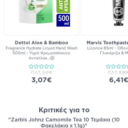
Dettol Aloe & Bamboo
Marvis Toothpast
Fragrance Hydrate Liquid Hand Wash
Licorice 85ml - Οδο
500ml - Υγρό Κρεμοσάπουνο
Γλυκόριζα & 
Ανταλλακ
...
i
Π.Λ.Τ.
3,41€
Π.Λ.Τ.
8,90
3,07€
6,41
Κριτικές για το
"Zarbis Johnz Camomile Tea 10 Τεμάχια (10
Φακελάκια x 1.1g)"