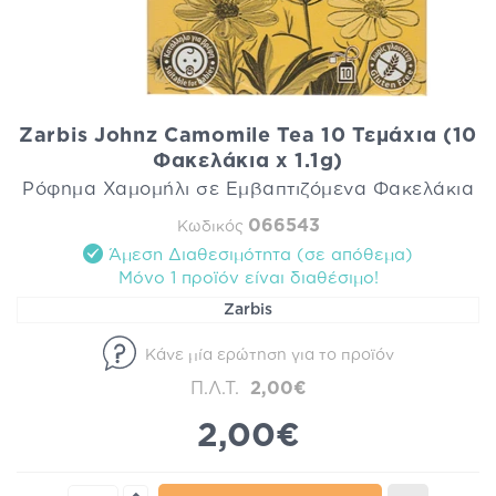
Zarbis Johnz Camomile Tea 10 Τεμάχια (10
Φακελάκια x 1.1g)
Ρόφημα Χαμομήλι σε Εμβαπτιζόμενα Φακελάκια
066543
Κωδικός
Άμεση Διαθεσιμότητα (σε απόθεμα)
Mόνο 1 προϊόν είναι διαθέσιμo!
Zarbis
Κάνε μία ερώτηση για το προϊόν
Π.Λ.Τ.
2,00€
2,00€