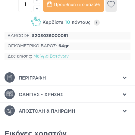
Προσθήκη στο καλάθι
Κερδίστε
10
πόντους
i
BARCODE:
5203036000081
ΟΓΚΟΜΕΤΡΙΚΟ ΒΑΡΟΣ:
64gr
Δες επίσης:
Μείγμα Βοτάνων
ΠΕΡΙΓΡΑΦΉ
ΟΔΗΓΊΕΣ - ΧΡΉΣΗΣ
ΑΠΟΣΤΟΛΉ & ΠΛΗΡΩΜΉ
Εικόνες χρηστών