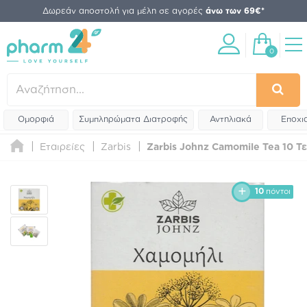
Δωρεάν αποστολή για μέλη σε αγορές
άνω των 69€*
0
Ομορφιά
Συμπληρώματα Διατροφής
Αντηλιακά
Εποχι
Εταιρείες
Zarbis
Zarbis Johnz Camomile Tea 10 Τε
10
πόντοι