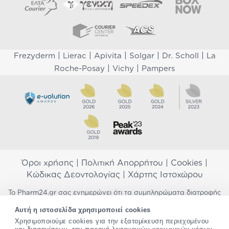
|
|
|
|
|
Frezyderm
Lierac
Apivita
Solgar
Dr. Scholl
La
|
|
Roche-Posay
Vichy
Pampers
Όροι χρήσης
|
Πολιτική Απορρήτου
|
Cookies
|
Κώδικας Δεοντολογίας
|
Χάρτης Ιστοχώρου
Το Pharm24.gr σας ενημερώνει ότι τα συμπληρώματα διατροφής
δεν αντικαθιστούν μια ισορροπημένη διατροφή και δεν
Αυτή η ιστοσελίδα χρησιμοποιεί cookies
προορίζονται για την πρόληψη, αγωγή ή θεραπεία ανθρώπινης
νόσου. Συμβουλευτείτε τον γιατρό σας εάν είστε έγκυος,
Χρησιμοποιούμε cookies για την εξατομίκευση περιεχομένου