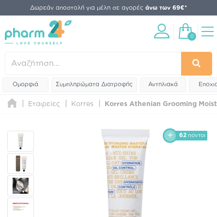
Δωρεάν αποστολή για μέλη σε αγορές
άνω των 69€*
0
Ομορφιά
Συμπληρώματα Διατροφής
Αντηλιακά
Εποχι
Εταιρείες
Korres
Korres Athenian Grooming Moist
62
πόντοι