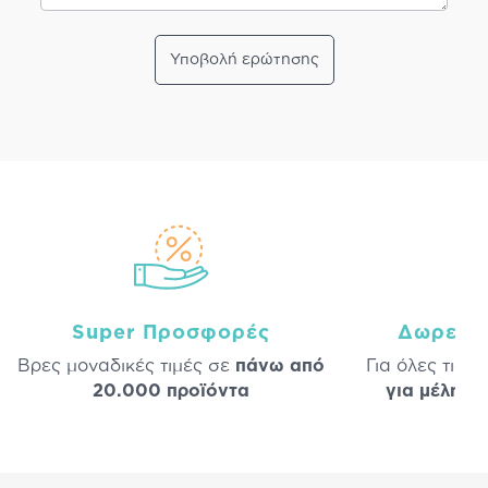
Υποβολή ερώτησης
Super Προσφορές
Δωρεάν
Βρες μοναδικές τιμές σε
πάνω από
Για όλες τις 
20.000 προϊόντα
για μέλη
σε