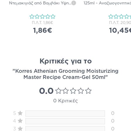
Ντεμακιγιάζ από Βαμβάκι Υψη
...
125ml - Αναζωογονητικ
i
Π.Λ.Τ.
1,86€
Π.Λ.Τ.
20,9
1,86€
10,45
Κριτικές για το
"Korres Athenian Grooming Moisturizing
Master Recipe Cream-Gel 50ml"
0.0
0 Κριτικές
5
0
4
0
3
0