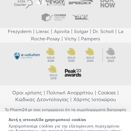
|
|
|
|
|
Frezyderm
Lierac
Apivita
Solgar
Dr. Scholl
La
|
|
Roche-Posay
Vichy
Pampers
Όροι χρήσης
|
Πολιτική Απορρήτου
|
Cookies
|
Κώδικας Δεοντολογίας
|
Χάρτης Ιστοχώρου
Το Pharm24.gr σας ενημερώνει ότι τα συμπληρώματα διατροφής
δεν αντικαθιστούν μια ισορροπημένη διατροφή και δεν
Αυτή η ιστοσελίδα χρησιμοποιεί cookies
προορίζονται για την πρόληψη, αγωγή ή θεραπεία ανθρώπινης
νόσου. Συμβουλευτείτε τον γιατρό σας εάν είστε έγκυος,
Χρησιμοποιούμε cookies για την εξατομίκευση περιεχομένου
και διαφημίσεων, την παροχή λειτουργιών κοινωνικών μέσων