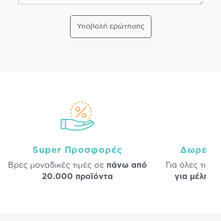
Υποβολή ερώτησης
Super Προσφορές
Δωρεάν
Βρες μοναδικές τιμές σε
πάνω από
Για όλες τις 
20.000 προϊόντα
για μέλη
σε