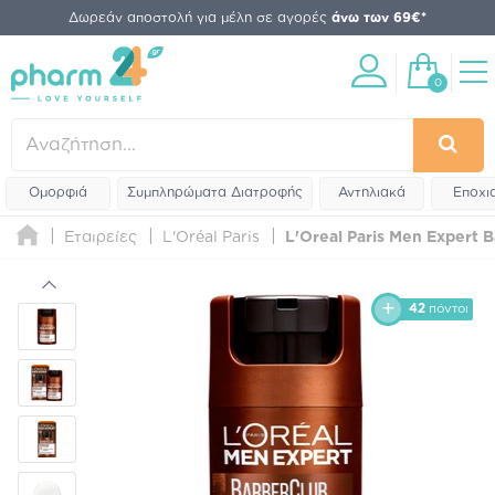
Δωρεάν αποστολή για μέλη σε αγορές
άνω των 69€*
0
Ομορφιά
Συμπληρώματα Διατροφής
Αντηλιακά
Εποχι
Εταιρείες
L'Oréal Paris
L'Oreal Paris Men Expert B
42
πόντοι