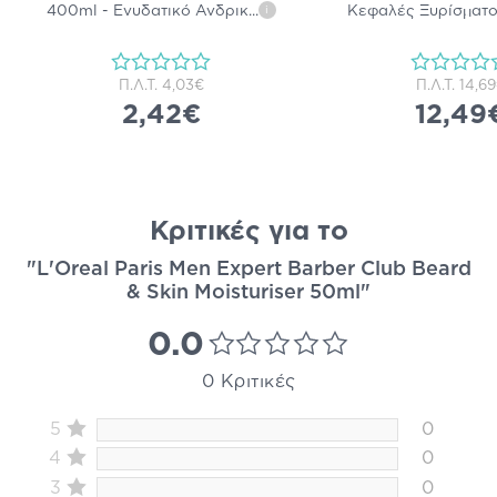
400ml - Ενυδατικό Ανδρικ
...
Κεφαλές Ξυρίσματο
i
Π.Λ.Τ.
4,03€
Π.Λ.Τ.
14,6
2,42€
12,49
Κριτικές για το
"L'Oreal Paris Men Expert Barber Club Beard
& Skin Moisturiser 50ml"
0.0
0 Κριτικές
5
0
4
0
3
0