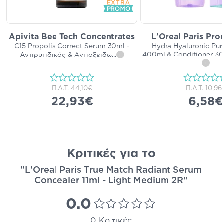
Apivita Bee Tech Concentrates
L'Oreal Paris Pr
C15 Propolis Correct Serum 30ml -
Hydra Hyaluronic P
400ml & Conditioner 3
Αντιρυτιδικός & Αντιοξειδω
...
i
i
Π.Λ.Τ.
44,10€
Π.Λ.Τ.
10,9
22,93€
6,58
Κριτικές για το
"L'Oreal Paris True Match Radiant Serum
Concealer 11ml - Light Medium 2R"
0.0
0 Κριτικές