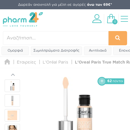
Δωρεάν αποστολή για μέλη σε αγορές
άνω των 69€*
0
Ομορφιά
Συμπληρώματα Διατροφής
Αντηλιακά
Εποχι
Εταιρείες
L'Oréal Paris
L'Oreal Paris True Match 
62
πόντοι