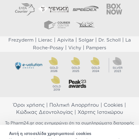
|
|
|
|
|
Frezyderm
Lierac
Apivita
Solgar
Dr. Scholl
La
|
|
Roche-Posay
Vichy
Pampers
Όροι χρήσης
|
Πολιτική Απορρήτου
|
Cookies
|
Κώδικας Δεοντολογίας
|
Χάρτης Ιστοχώρου
Το Pharm24.gr σας ενημερώνει ότι τα συμπληρώματα διατροφής
δεν αντικαθιστούν μια ισορροπημένη διατροφή και δεν
Αυτή η ιστοσελίδα χρησιμοποιεί cookies
προορίζονται για την πρόληψη, αγωγή ή θεραπεία ανθρώπινης