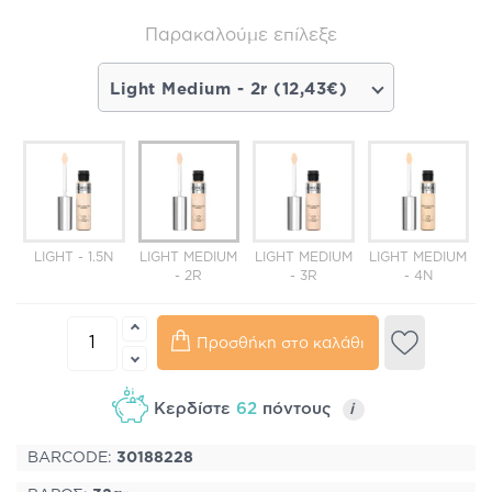
Παρακαλούμε επίλεξε
Light Medium - 2r (12,43€)
LIGHT - 1.5N
LIGHT MEDIUM
LIGHT MEDIUM
LIGHT MEDIUM
- 2R
- 3R
- 4N
Προσθήκη στο καλάθι
Κερδίστε
62
πόντους
i
BARCODE:
30188228