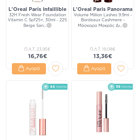
L'Oreal Paris Infaillible
L'Oreal Paris Panorama
32H Fresh Wear Foundation
Volume Million Lashes 9.9ml -
Vitamin C Spf25+, 30ml - 225
Bordeaux Cashmere -
Beige San
...
i
Μάσκαρα Μακράς Δι
...
i
Π.Λ.Τ.
23,95€
Π.Λ.Τ.
19,08€
16,76€
13,36€
Αγορά
Αγορά
44
πόντοι
59
πόντοι