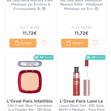
Big Deal Black Mascara 9.9ml
Big Deal Black Waterproof
- Μάσκαρα για Έντονες &
Mascara 9.9ml - Αδιάβροχη
Εντυπωσιακές Β
...
i
Μάσκαρα για Έντ
...
i
Π.Λ.Τ.
16,74€
Π.Λ.Τ.
16,74€
11,72€
11,72€
Αγορά
Αγορά
84
πόντοι
48
πόντοι
L'Oreal Paris Infaillible
L'Oreal Paris Lumi Le
24H Fresh Wear Foundaton
Liquid Blush 11ml - 635 Glow
in a Powder 9gr - 180 Rose
Worth It Medium - Υγρό Ρουζ