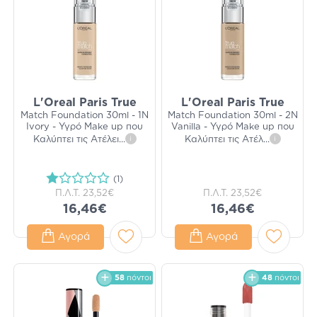
L'Oreal Paris True
L'Oreal Paris True
Match Foundation 30ml - 1N
Match Foundation 30ml - 2N
Ivory - Υγρό Make up που
Vanilla - Υγρό Make up που
Καλύπτει τις Ατέλει
...
i
Καλύπτει τις Ατέλ
...
i
(1)
Π.Λ.Τ.
23,52€
Π.Λ.Τ.
23,52€
16,46€
16,46€
Αγορά
Αγορά
58
πόντοι
48
πόντοι