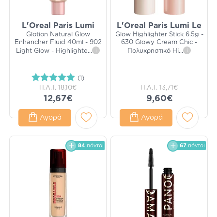
L'Oreal Paris Lumi
L'Oreal Paris Lumi Le
Glotion Natural Glow
Glow Highlighter Stick 6.5g -
Enhancher Fluid 40ml - 902
630 Glowy Cream Chic -
Light Glow - Highlighte
...
i
Πολυχρηστικό Hi
...
i
(1)
Π.Λ.Τ.
18,10€
Π.Λ.Τ.
13,71€
12,67€
9,60€
Αγορά
Αγορά
84
πόντοι
67
πόντοι