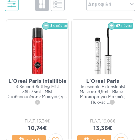
Δημοφιλή
54
πόντοι
67
πόντοι
L'Oreal Paris Infaillible
L'Oreal Paris
3 Second Setting Mist
Telescopic Extensionist
36h 75ml - Mist
Mascara 9,9ml - Black -
Σταθεροποίησης Μακιγιάζ γι
...
Μάσκαρα για Μακριές,
i
Πυκνές
...
i
Π.Λ.Τ.
15,34€
Π.Λ.Τ.
19,08€
10,74€
13,36€