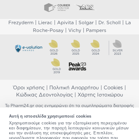
|
|
|
|
|
Frezyderm
Lierac
Apivita
Solgar
Dr. Scholl
La
|
|
Roche-Posay
Vichy
Pampers
Όροι χρήσης
|
Πολιτική Απορρήτου
|
Cookies
|
Κώδικας Δεοντολογίας
|
Χάρτης Ιστοχώρου
Το Pharm24.gr σας ενημερώνει ότι τα συμπληρώματα διατροφής
δεν αντικαθιστούν μια ισορροπημένη διατροφή και δεν
Αυτή η ιστοσελίδα χρησιμοποιεί cookies
προορίζονται για την πρόληψη, αγωγή ή θεραπεία ανθρώπινης
Χρησιμοποιούμε cookies για την εξατομίκευση περιεχομένου
νόσου. Συμβουλευτείτε τον γιατρό σας εάν είστε έγκυος,
και διαφημίσεων, την παροχή λειτουργιών κοινωνικών μέσων
θηλάζετε, ακολουθείτε παράλληλα φαρμακευτική αγωγή ή
και την ανάλυση της επισκεψιμότητάς μας. Επιπλέον,
αντιμετωπίζετε προβλήματα υγείας πριν χρησιμοποιήσετε
μοιραζόμαστε πληροφορίες που αφορούν τον τρόπο που