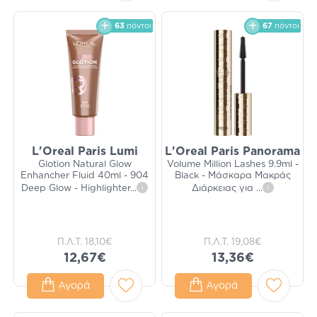
63
πόντοι
67
πόντοι
L'Oreal Paris Lumi
L'Oreal Paris Panorama
Glotion Natural Glow
Volume Million Lashes 9.9ml -
Enhancher Fluid 40ml - 904
Black - Μάσκαρα Μακράς
Deep Glow - Highlighter
...
i
Διάρκειας για
...
i
Π.Λ.Τ.
18,10€
Π.Λ.Τ.
19,08€
12,67€
13,36€
Αγορά
Αγορά