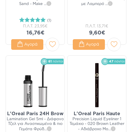
Sand - Make
...
i
με Λαμπερό
...
i
(1)
Π.Λ.Τ.
23,95€
Π.Λ.Τ.
13,71€
16,76€
9,60€
Αγορά
Αγορά
61
πόντοι
47
πόντοι
L'Oreal Paris 24H Brow
L'Oreal Paris Haute
Lamination Gel 5ml - Διάφανο
Precision Liquid Eyeliner 1
Τζελ για Ανασηκωμένα & πιο
Τεμάχιο - 020 Brown Leather
Γεμάτα Φρύδ
...
i
- Αδιάβροχο Μο
...
i