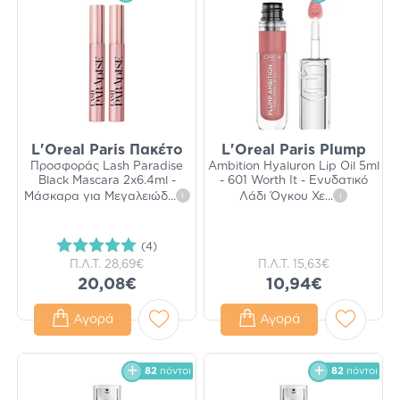
L'Oreal Paris Πακέτο
L'Oreal Paris Plump
Προσφοράς Lash Paradise
Ambition Hyaluron Lip Oil 5ml
Black Mascara 2x6.4ml -
- 601 Worth It - Ενυδατικό
Μάσκαρα για Μεγαλειώδ
...
i
Λάδι Όγκου Χε
...
i
(4)
Π.Λ.Τ.
28,69€
Π.Λ.Τ.
15,63€
20,08€
10,94€
Αγορά
Αγορά
82
πόντοι
82
πόντοι