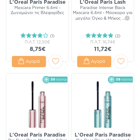
L'Oreal Paris Paradise
L'Oreal Paris Lash
Mascara Primer 6.4ml -
Paradise Intense Black
Δυναμώνει τις Βλεφαρίδες
Mascara 6.4ml - Μάσκαρα για
μεγάλο Όγκο & Μήκος
...
i
(1)
(2)
Π.Λ.Τ.
12,50€
Π.Λ.Τ.
16,74€
8,75€
11,72€
Αγορά
Αγορά
59
πόντοι
59
πόντοι
L'Oreal Paris Paradise
L'Oreal Paris Paradise