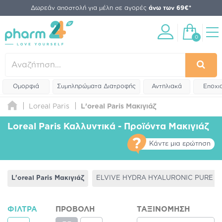
Δωρεάν αποστολή για μέλη σε αγορές
άνω των 69€*
0
Ομορφιά
Συμπληρώματα Διατροφής
Αντηλιακά
Εποχι
Loreal Paris
L'oreal Paris Μακιγιάζ
Loreal Paris Καλλυντικά - Προϊόντα Μακιγιάζ
Κάντε μια ερώτηση
L'oreal Paris Μακιγιάζ
ELVIVE HYDRA HYALURONIC PURE
ΦΊΛΤΡΑ
ΠΡΟΒΟΛΉ
ΤΑΞΙΝΌΜΗΣΗ