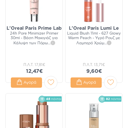
L'Oreal Paris Prime Lab
L'Oreal Paris Lumi Le
24h Pore Minimizer Primer
Liquid Blush 11ml - 627 Glowy
30ml - Βάση Μακιγιάζ για
Warm Peach - Υγρό Ρουζ με
Κάλυψη των Πόρω
...
i
Λαμπερό Χρώμ
...
i
Π.Λ.Τ.
17,81€
Π.Λ.Τ.
13,71€
12,47€
9,60€
Αγορά
Αγορά
48
πόντοι
82
πόντοι