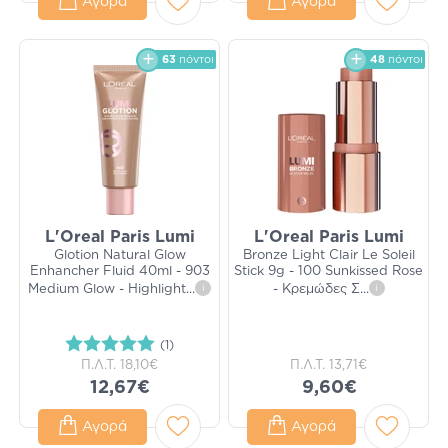
Αγορά
Αγορά
63
πόντοι
48
πόντοι
L'Oreal Paris Lumi
L'Oreal Paris Lumi
Glotion Natural Glow
Bronze Light Clair Le Soleil
Enhancher Fluid 40ml - 903
Stick 9g - 100 Sunkissed Rose
Medium Glow - Highlight
...
i
- Κρεμώδες Σ
...
i
(1)
Π.Λ.Τ.
18,10€
Π.Λ.Τ.
13,71€
12,67€
9,60€
Αγορά
Αγορά