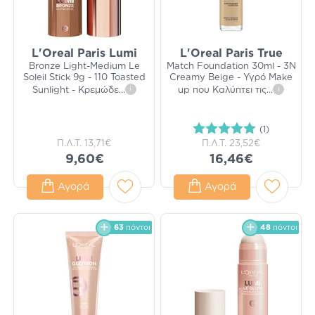
L'Oreal Paris Lumi
L'Oreal Paris True
Bronze Light-Medium Le
Match Foundation 30ml - 3N
Soleil Stick 9g - 110 Toasted
Creamy Beige - Υγρό Make
Sunlight - Κρεμώδε
...
i
up που Καλύπτει τις
...
i
(1)
Π.Λ.Τ.
13,71€
Π.Λ.Τ.
23,52€
9,60€
16,46€
Αγορά
Αγορά
63
πόντοι
48
πόντοι