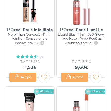
L'Oreal Paris Infaillible
L'Oreal Paris Lumi Le
More Than Concealer 11ml -
Liquid Blush 11ml - 630 Glowy
Vanille - Concealer για
True Rose - Υγρό Ρουζ με
Ιδανική Κάλυψ
...
i
Λαμπερό Χρώμα
...
i
(2)
Π.Λ.Τ.
16,47€
Π.Λ.Τ.
13,71€
11,53€
9,60€
Αγορά
Αγορά
62
πόντοι
48
πόντοι