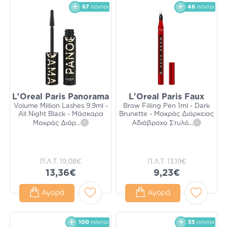
67
πόντοι
46
πόντοι
L'Oreal Paris Panorama
L'Oreal Paris Faux
Volume Million Lashes 9.9ml -
Brow Filling Pen 1ml - Dark
All Night Black - Μάσκαρα
Brunette - Μακράς Διάρκειας
Μακράς Διάρ
...
i
Αδιάβροχο Στυλό
...
i
Π.Λ.Τ.
19,08€
Π.Λ.Τ.
13,19€
13,36€
9,23€
Αγορά
Αγορά
100
πόντοι
55
πόντοι