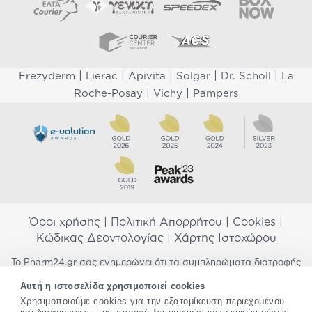
|
|
|
|
|
Frezyderm
Lierac
Apivita
Solgar
Dr. Scholl
La
|
|
Roche-Posay
Vichy
Pampers
Όροι χρήσης
|
Πολιτική Απορρήτου
|
Cookies
|
Κώδικας Δεοντολογίας
|
Χάρτης Ιστοχώρου
Το Pharm24.gr σας ενημερώνει ότι τα συμπληρώματα διατροφής
δεν αντικαθιστούν μια ισορροπημένη διατροφή και δεν
Αυτή η ιστοσελίδα χρησιμοποιεί cookies
προορίζονται για την πρόληψη, αγωγή ή θεραπεία ανθρώπινης
νόσου. Συμβουλευτείτε τον γιατρό σας εάν είστε έγκυος,
Χρησιμοποιούμε cookies για την εξατομίκευση περιεχομένου