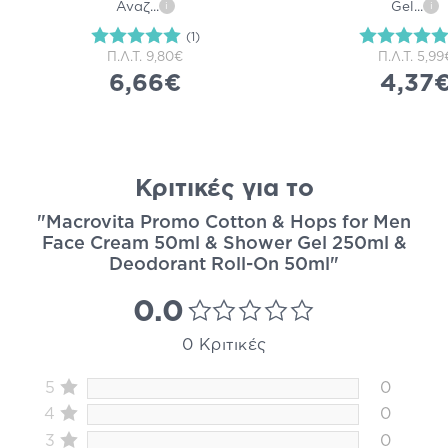
Αναζ
...
Gel
...
i
i
(1)
Π.Λ.Τ.
9,80€
Π.Λ.Τ.
5,99
6,66€
4,37
Κριτικές για το
"Macrovita Promo Cotton & Hops for Men
Face Cream 50ml & Shower Gel 250ml &
Deodorant Roll-On 50ml"
0.0
0 Κριτικές
5
0
4
0
3
0