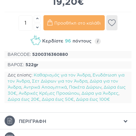
19,20€
Προσθήκη στο καλάθι
Κερδίστε
96
πόντους
i
BARCODE:
5200316360880
ΒΑΡΟΣ:
522gr
Δες επίσης:
Καθαρισμός για τον Άνδρα
,
Ενυδάτωση για
τον Άνδρα
,
Σετ Δώρων για τον Άνδρα
,
Δώρα για τον
Άνδρα
,
Αντρικά Αποσμητικά
,
Πακέτα Δώρων
,
Δώρα έως
30€
,
Ανδρικές Κρέμες Προσώπου
,
Δώρα για Άνδρες
,
Δώρα έως 20€
,
Δώρα έως 50€
,
Δώρα έως 100€
ΠΕΡΙΓΡΑΦΉ