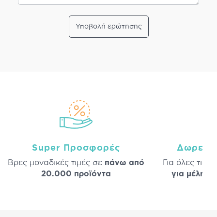
Υποβολή ερώτησης
Super Προσφορές
Δωρεάν
Βρες μοναδικές τιμές σε
πάνω από
Για όλες τις 
20.000 προϊόντα
για μέλη
σε