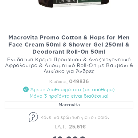
Macrovita Promo Cotton & Hops for Men
Face Cream 50ml & Shower Gel 250ml &
Deodorant Roll-On 50ml
Ενυδατική Κρέμα Προσώπου & Αναζωογονητικό
Αφρόλουτρο & Αποσμητικό Roll-On με Βαμβάκι &
Λυκίσκο για Άνδρες
049836
Κωδικός
Άμεση Διαθεσιμότητα (σε απόθεμα)
Mόνο 3 προϊόντα είναι διαθέσιμα!
Macrovita
Κάνε μία ερώτηση για το προϊόν
Π.Λ.Τ.
25,61€