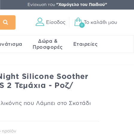
Ενίσχυση του
"Χαμόγελο του Παιδιού"
Είσοδος
Το καλάθι μου
0
Δώρα &
υνάτισμα
Εταιρείες
Προσφορές
ght Silicone Soother
 2 Τεμάχια - Ροζ/
ιλικόνης που Λάμπει στο Σκοτάδι
 προϊόν