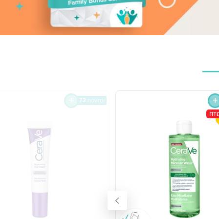
72
πόντοι
ΠΤ