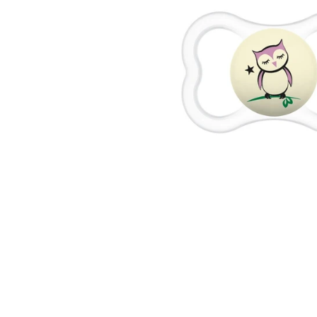
ΣΚΟΎΡΟ ΡΟΖ
ΓΑΛΆΖΙΟ /
ΓΑΛΆ
/ ΖΑΧΑΡΊ
ΜΠΛΕ 2
ΛΕΥ