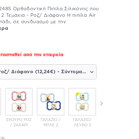
48S Ορθοδοντική Πιπίλα Σιλικόνης που
2 Τεμάχια - Ροζ/ Διάφανο Η πιπίλα Air
οτάδι, σε συνδυασμό με την
ερα
τασταθεί από την εταιρεία
Ροζ/ Διάφανο (12,24€) - Σύντομα διαθέσιμο
ΣΚΟΎΡΟ ΡΟΖ
ΓΑΛΆΖΙΟ /
ΓΑΛΆΖΙΟ/
ΡΟΖ/
ΡΟΖ
/ ΖΑΧΑΡΊ
ΜΠΛΕ 2
ΛΕΥΚΌ 2
ΔΙΆΦΑΝΟ