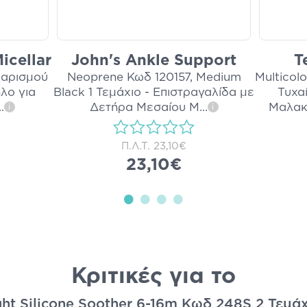
icellar
John's Ankle Support
T
θαρισμού
Neoprene Κωδ 120157, Medium
Multicol
λο για
Black 1 Τεμάχιο - Επιστραγαλίδα με
Τυχα
..
Δετήρα Μεσαίου Μ
...
Μαλακ
i
i
Π.Λ.Τ.
23,10€
23,10€
Κριτικές για το
t Silicone Soother 6-16m Κωδ 248S 2 Τεμάχ