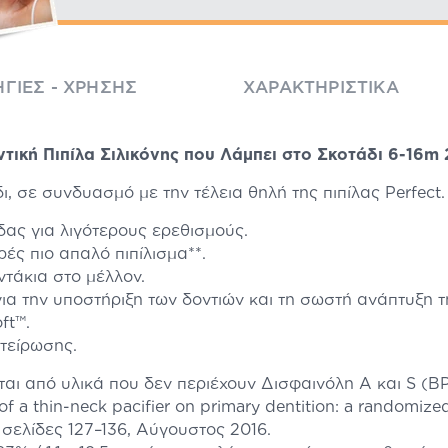
ΓΊΕΣ - ΧΡΉΣΗΣ
ΧΑΡΑΚΤΗΡΙΣΤΙΚΆ
κή Πιπίλα Σιλικόνης που Λάμπει στο Σκοτάδι 6-16m 2
δι, σε συνδυασμό με την τέλεια θηλή της πιπίλας Perfect.
ας για λιγότερους ερεθισμούς.
ές πιο απαλό πιπίλισμα**.
ντάκια στο μέλλον.
για την υποστήριξη των δοντιών και τη σωστή ανάπτυξη τ
ft™.
τείρωσης.
ι από υλικά που δεν περιέχουν Δισφαινόλη A και S (B
 of a thin-neck paciﬁer on primary dentition: a randomized
, σελίδες 127–136, Αύγουστος 2016.