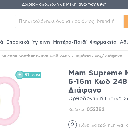
Δωρεάν αποστολή σε Μέλη,
άνω των 69€*
κά
Εποχιακά
Υγιεινή
Μητέρα-Παιδί
Φαρμακείο
Αδ
Silicone Soother 6-16m Κωδ 248S 2 Τεμάχια - Ροζ/ Διάφανο
Mam Supreme Ni
61
πόντοι
6-16m Κωδ 248S
Διάφανο
Ορθοδοντική Πιπίλα Σ
052392
Κωδικός
Κάνε μία ερώτηση για το