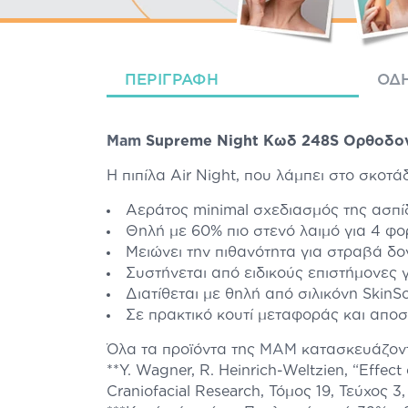
ΠΕΡΙΓΡΑΦΉ
ΟΔΗ
Mam
Supreme Night Κωδ 248S Ορθοδοντι
Η πιπίλα Air Night, που λάμπει στο σκοτά
Αεράτος minimal σχεδιασμός της ασπίδ
Θηλή με 60% πιο στενό λαιμό για 4 φορ
Μειώνει την πιθανότητα για στραβά δο
Συστήνεται από ειδικούς επιστήμονες 
Διατίθεται με θηλή από σιλικόνη SkinSo
Σε πρακτικό κουτί μεταφοράς και αποσ
Όλα τα προϊόντα της
MAM
κατασκευάζοντα
**Y. Wagner, R. Heinrich-Weltzien, “Effect
Craniofacial Research, Τόμος 19, Τεύχος 3