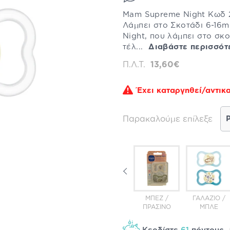
Mam Supreme Night Κωδ 2
Λάμπει στο Σκοτάδι 6-16m 
Night, που λάμπει στο σκ
τέλ...
Διαβάστε περισσότ
Π.Λ.Τ.
13,60€
Έχει καταργηθεί/αντικα
Παρακαλούμε επίλεξε
ΖΙΟ/
ΡΟΖ/
ΡΟΖ / ΦΟΎΞΙΑ
ΜΠΕΖ /
ΓΑΛΆΖΙΟ /
ΚΌ 2
ΔΙΆΦΑΝΟ
ΠΡΑΣΙΝΟ
ΜΠΛΕ