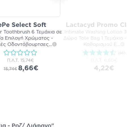
ePe Select Soft
Lactacyd Promo Cl
or Toothbrush 6 Τεμάχια σε
Intimate Washing Lotion 
ία Επιλογή Χρώματος -
Δώρο Tote Bag 1 Τεμάχιο -
ές Οδοντόβουρτσες
...
Καθαρισμού Ε
...
i
i
(66)
Π.Λ.Τ.
15,74€
Π.Λ.Τ.
6,60€
8,66€
4,22€
15,74€
ια - Ροζ/ Διάφανο"