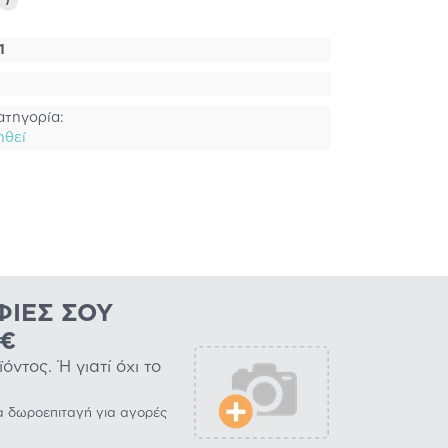
i
1
ατηγορία:
ηθεί
ΦΊΕΣ ΣΟΥ
0€
ντος. Ή γιατί όχι το
α δωροεπιταγή για αγορές