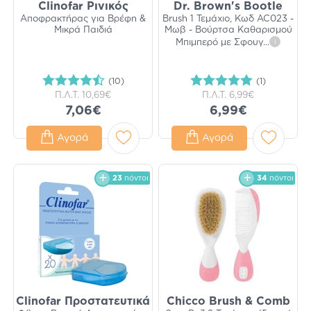
Clinofar Ρινικός
Dr. Brown's Bootle
Αποφρακτήρας για Βρέφη &
Brush 1 Τεμάχιο, Κωδ AC023 -
Μικρά Παιδιά
Μωβ - Βούρτσα Καθαρισμού
Μπιμπερό με Σφουγ
...
i
(10)
(1)
Π.Λ.Τ.
10,69€
Π.Λ.Τ.
6,99€
7,06€
6,99€
Αγορά
Αγορά
23
πόντοι
34
πόντοι
Clinofar Προστατευτικά
Chicco Brush & Comb