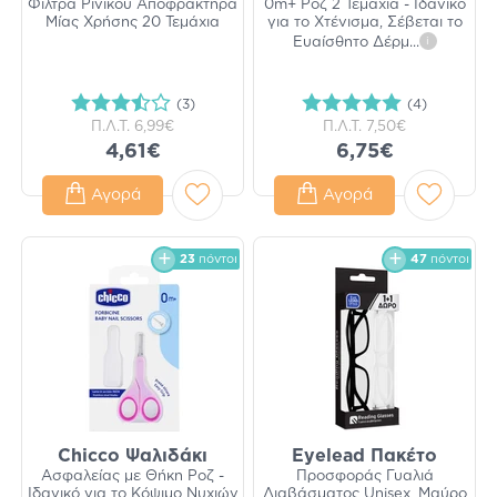
Φίλτρα Ρινικού Αποφρακτήρα
0m+ Ροζ 2 Τεμάχια - Ιδανικό
Μίας Χρήσης 20 Τεμάχια
για το Χτένισμα, Σέβεται το
Ευαίσθητο Δέρμ
...
i
(3)
(4)
Π.Λ.Τ.
6,99€
Π.Λ.Τ.
7,50€
4,61€
6,75€
Αγορά
Αγορά
23
πόντοι
47
πόντοι
Chicco Ψαλιδάκι
Eyelead Πακέτο
Ασφαλείας με Θήκη Ροζ -
Προσφοράς Γυαλιά
Ιδανικό για το Κόψιμο Νυχιών
Διαβάσματος Unisex, Μαύρο