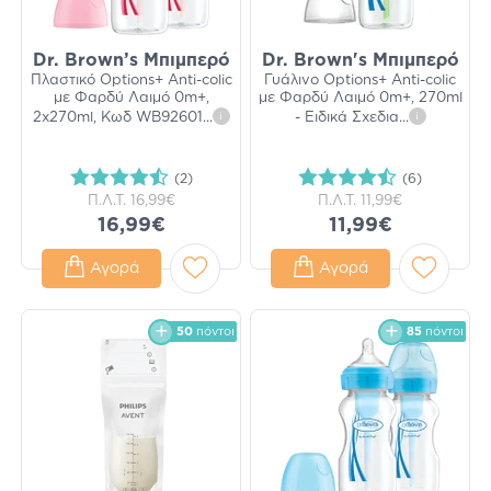
Dr. Brown’s Μπιμπερό
Dr. Brown's Μπιμπερό
Πλαστικό Options+ Anti-colic
Γυάλινο Options+ Anti-colic
με Φαρδύ Λαιμό 0m+,
με Φαρδύ Λαιμό 0m+, 270ml
2x270ml, Κωδ WB92601
...
i
- Ειδικά Σχεδια
...
i
(2)
(6)
Π.Λ.Τ.
16,99€
Π.Λ.Τ.
11,99€
16,99€
11,99€
Αγορά
Αγορά
50
πόντοι
85
πόντοι