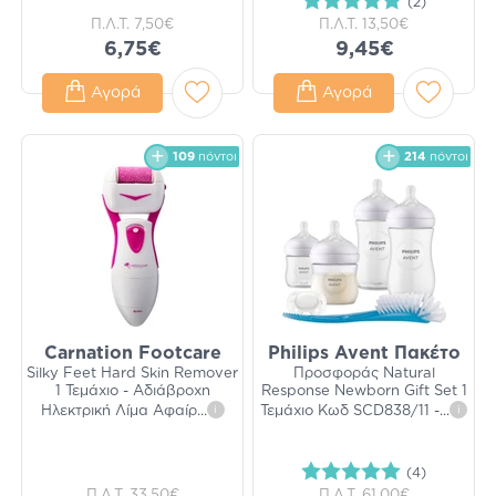
(2)
Π.Λ.Τ.
7,50€
Π.Λ.Τ.
13,50€
6,75€
9,45€
Αγορά
Αγορά
109
πόντοι
214
πόντοι
Carnation Footcare
Philips Avent Πακέτο
Silky Feet Hard Skin Remover
Προσφοράς Natural
1 Τεμάχιο - Αδιάβροχη
Response Newborn Gift Set 1
Ηλεκτρική Λίμα Αφαίρ
...
i
Τεμάχιο Κωδ SCD838/11 -
...
i
(4)
Π.Λ.Τ.
33,50€
Π.Λ.Τ.
61,00€