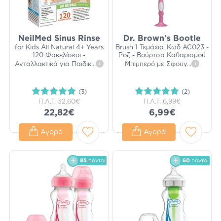
NeilMed Sinus Rinse
Dr. Brown's Bootle
for Kids All Natural 4+ Years
Brush 1 Τεμάχιο, Κωδ AC023 -
120 Φακελίσκοι -
Ροζ - Βούρτσα Καθαρισμού
Ανταλλακτικά για Παιδικ
...
i
Μπιμπερό με Σφουγ
...
i
(3)
(2)
Π.Λ.Τ.
32,60€
Π.Λ.Τ.
6,99€
22,82€
6,99€
Αγορά
Αγορά
85
πόντοι
60
πόντοι