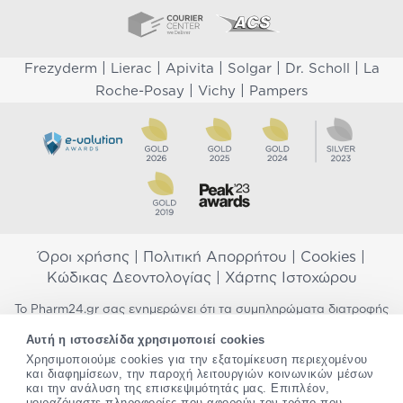
|
|
|
|
|
Frezyderm
Lierac
Apivita
Solgar
Dr. Scholl
La
|
|
Roche-Posay
Vichy
Pampers
Όροι χρήσης
|
Πολιτική Απορρήτου
|
Cookies
|
Κώδικας Δεοντολογίας
|
Χάρτης Ιστοχώρου
Το Pharm24.gr σας ενημερώνει ότι τα συμπληρώματα διατροφής
δεν αντικαθιστούν μια ισορροπημένη διατροφή και δεν
Αυτή η ιστοσελίδα χρησιμοποιεί cookies
προορίζονται για την πρόληψη, αγωγή ή θεραπεία ανθρώπινης
Χρησιμοποιούμε cookies για την εξατομίκευση περιεχομένου
νόσου. Συμβουλευτείτε τον γιατρό σας εάν είστε έγκυος,
και διαφημίσεων, την παροχή λειτουργιών κοινωνικών μέσων
θηλάζετε, ακολουθείτε παράλληλα φαρμακευτική αγωγή ή
και την ανάλυση της επισκεψιμότητάς μας. Επιπλέον,
αντιμετωπίζετε προβλήματα υγείας πριν χρησιμοποιήσετε
μοιραζόμαστε πληροφορίες που αφορούν τον τρόπο που