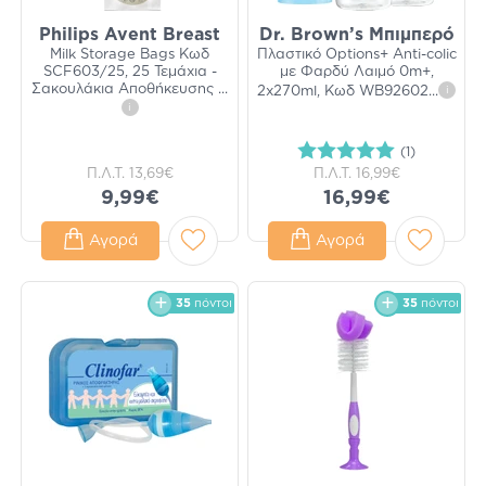
Philips Avent Breast
Dr. Brown’s Μπιμπερό
Milk Storage Bags Κωδ
Πλαστικό Options+ Anti-colic
SCF603/25, 25 Τεμάχια -
με Φαρδύ Λαιμό 0m+,
Σακουλάκια Αποθήκευσης
...
2x270ml, Κωδ WB92602
...
i
i
(1)
Π.Λ.Τ.
13,69€
Π.Λ.Τ.
16,99€
9,99€
16,99€
Αγορά
Αγορά
35
πόντοι
35
πόντοι