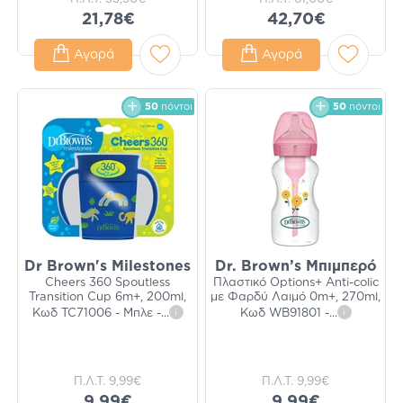
21,78€
42,70€
Αγορά
Αγορά
50
πόντοι
50
πόντοι
Dr Brown's Milestones
Dr. Brown’s Μπιμπερό
Cheers 360 Spoutless
Πλαστικό Options+ Anti-colic
Transition Cup 6m+, 200ml,
με Φαρδύ Λαιμό 0m+, 270ml,
Κωδ TC71006 - Μπλε -
...
i
Κωδ WB91801 -
...
i
Π.Λ.Τ.
9,99€
Π.Λ.Τ.
9,99€
9,99€
9,99€