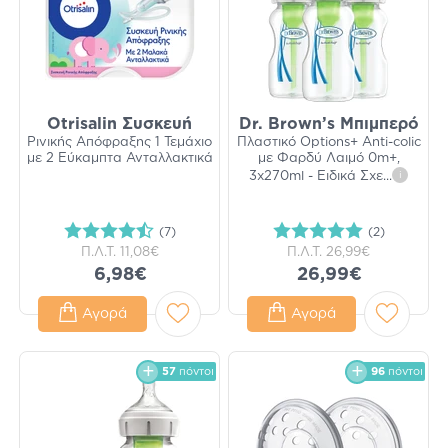
Otrisalin Συσκευή
Dr. Brown’s Μπιμπερό
Ρινικής Απόφραξης 1 Τεμάχιο
Πλαστικό Options+ Anti-colic
με 2 Εύκαμπτα Ανταλλακτικά
με Φαρδύ Λαιμό 0m+,
3x270ml - Ειδικά Σχε
...
i
(7)
(2)
Π.Λ.Τ.
11,08€
Π.Λ.Τ.
26,99€
6,98€
26,99€
Αγορά
Αγορά
57
πόντοι
96
πόντοι