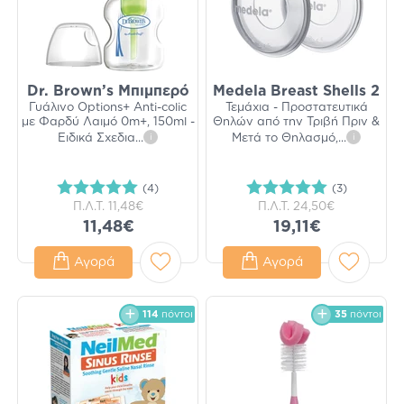
Dr. Brown’s Μπιμπερό
Medela Breast Shells 2
Γυάλινο Options+ Anti-colic
Τεμάχια - Προστατευτικά
με Φαρδύ Λαιμό 0m+, 150ml -
Θηλών από την Τριβή Πριν &
Ειδικά Σχεδια
...
i
Μετά το Θηλασμό,
...
i
(4)
(3)
Π.Λ.Τ.
11,48€
Π.Λ.Τ.
24,50€
11,48€
19,11€
Αγορά
Αγορά
114
πόντοι
35
πόντοι