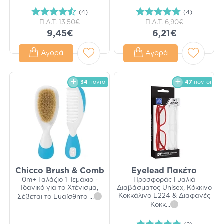
(4)
(4)
Π.Λ.Τ.
13,50€
Π.Λ.Τ.
6,90€
9,45€
6,21€
Αγορά
Αγορά
34
πόντοι
47
πόντοι
Chicco Brush & Comb
Eyelead Πακέτο
0m+ Γαλάζιο 1 Τεμάχιο -
Προσφοράς Γυαλιά
Ιδανικό για το Χτένισμα,
Διαβάσματος Unisex, Κόκκινο
Κοκκάλινο Ε224 & Διαφανές
Σέβεται το Ευαίσθητο
...
i
Κοκκ
...
i