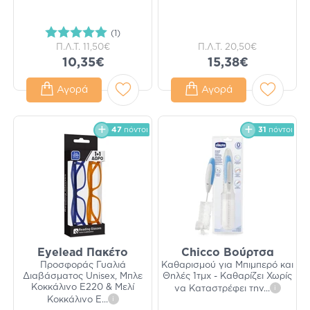
(1)
Π.Λ.Τ.
11,50€
Π.Λ.Τ.
20,50€
10,35€
15,38€
Αγορά
Αγορά
47
πόντοι
31
πόντοι
Eyelead Πακέτο
Chicco Βούρτσα
Προσφοράς Γυαλιά
Καθαρισμού για Μπιμπερό και
Διαβάσματος Unisex, Μπλε
Θηλές 1τμχ - Καθαρίζει Χωρίς
Κοκκάλινο Ε220 & Μελί
να Καταστρέφει την
...
i
Κοκκάλινο Ε
...
i