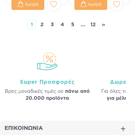
Αγορά
Αγορά
1
2
3
4
5
...
12
»
Super Προσφορές
Δωρεάν
Βρες μοναδικές τιμές σε
πάνω από
Για όλες τις 
20.000 προϊόντα
για μέλη
σε
ΕΠΙΚΟΙΝΩΝΙΑ