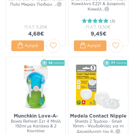
Κοκκάλινο Ε221 & Διαφανές
Πολύ Μικρών Παιδιών.
...
i
Κοκκάλ
...
i
(3)
Π.Λ.Τ.
5,20€
Π.Λ.Τ.
13,50€
4,68€
9,45€
Αγορά
Αγορά
52
πόντοι
77
πόντοι
Munchkin Love-A-
Medela Contact Nipple
Bowls Refresh Σετ 4 Μπόλ
Shields 2 Τεμάχια - Small
192ml με Καπάκια & 2
16mm - Ψευδοθηλές για τη
Κουτάλια
Διευκόλυνση του θ
...
i