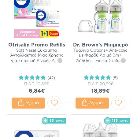
Otrisalin Promo Refills
Dr. Brown’s Μπιμπερό
Soft Nasal Εύκαμπτα
Γυάλινο Options+ Anti-colic
Ανταλλακτικά Μιας Χρήσης
με Φαρδύ Λαιμό 0m+,
για Συσκευή Ρινικής Α
...
i
2x150ml - Ειδικά Σχεδ
...
i
(42)
(5)
Π.Λ.Τ.
10,86€
Π.Λ.Τ.
20,99€
6,84€
18,89€
Αγορά
Αγορά
35
πόντοι
135
πόντοι