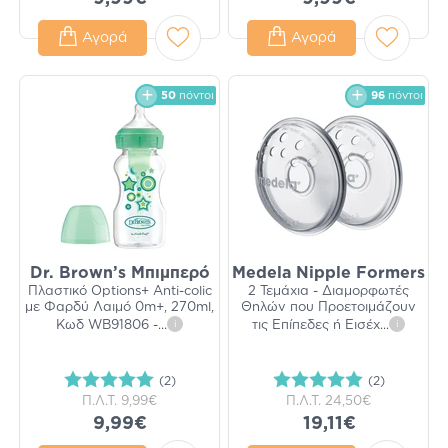
Αγορά
Αγορά
50
πόντοι
96
πόντοι
Dr. Brown’s Μπιμπερό
Medela Nipple Formers
Πλαστικό Options+ Anti-colic
2 Τεμάχια - Διαμορφωτές
με Φαρδύ Λαιμό 0m+, 270ml,
Θηλών που Προετοιμάζουν
Κωδ WB91806 -
...
i
τις Επίπεδες ή Εισέχ
...
i
(2)
(2)
Π.Λ.Τ.
9,99€
Π.Λ.Τ.
24,50€
9,99€
19,11€