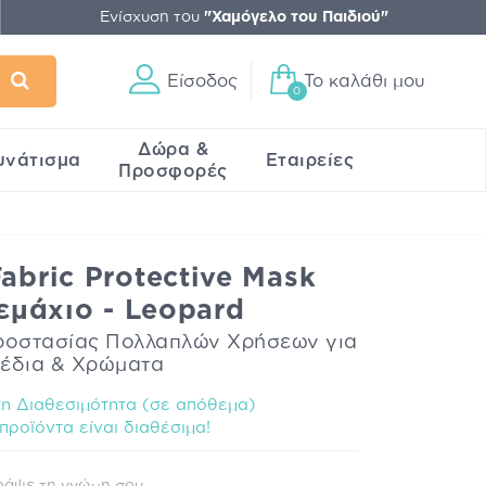
Ενίσχυση του
"Χαμόγελο του Παιδιού"
Είσοδος
Το καλάθι μου
0
Δώρα &
υνάτισμα
Εταιρείες
Προσφορές
abric Protective Mask
Τεμάχιο - Leopard
οστασίας Πολλαπλών Χρήσεων για
χέδια & Χρώματα
 Διαθεσιμότητα (σε απόθεμα)
προϊόντα είναι διαθέσιμα!