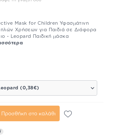
ράψε τη γνώμη σου
ective Mask for Children Υφασμάτινη
πλών Χρήσεων για Παιδιά σε Διάφορα
ιο - Leopard Παιδική μάσκα
ισσότερα
Leopard (0,38€)
Προσθήκη στο καλάθι
i