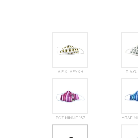
Α.Ε.Κ. ΛΕΥΚΉ
Π.Α.Ο
ΡΟΖ MINNIE 167
ΜΠΛΕ MI