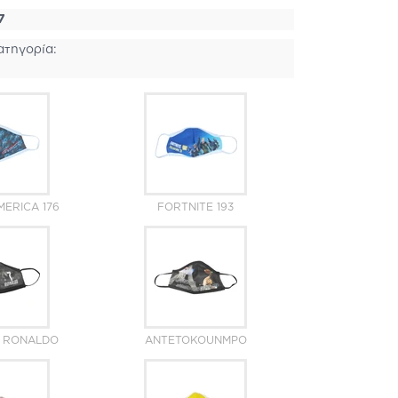
7
ατηγορία:
MERICA 176
FORTNITE 193
O RONALDO
ANTETOKOUNMPO