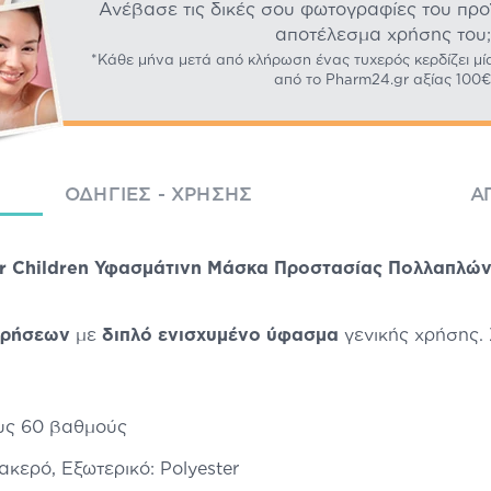
Ανέβασε τις δικές σου φωτογραφίες του προϊό
αποτέλεσμα χρήσης του;
*Κάθε μήνα μετά από κλήρωση ένας τυχερός κερδίζει μί
από το Pharm24.gr αξίας 100€
ΟΔΗΓΊΕΣ - ΧΡΉΣΗΣ
Α
 for Children Υφασμάτινη Μάσκα Προστασίας Πολλαπλώ
χρήσεων
με
διπλό ενισχυμένο ύφασμα
γενικής χρήσης. 
ους 60 βαθμούς
κερό, Εξωτερικό: Polyester