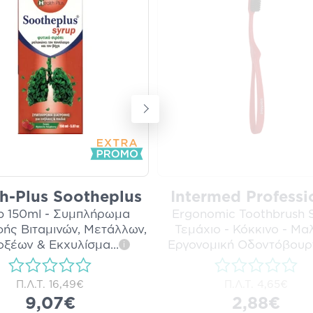
h-Plus Sootheplus
Intermed Professi
p 150ml - Συμπλήρωμα
Ergonomic Toothbrush S
ής Βιταμινών, Μετάλλων,
Τεμάχιο - Κόκκινο - Μα
οξέων & Εκχυλίσμα
...
Εργονομική Οδοντόβουρ
i
Π.Λ.Τ.
16,49€
Π.Λ.Τ.
4,65€
9,07€
2,88€