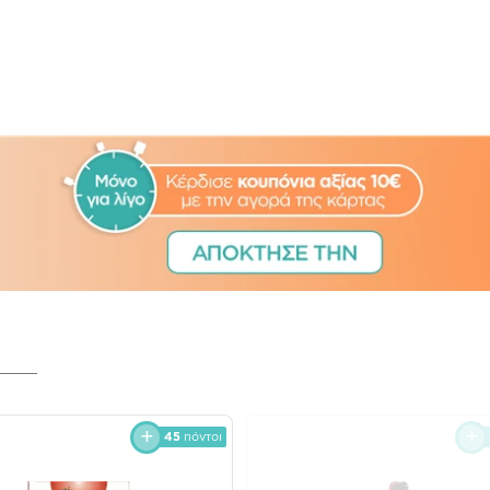
45
πόντοι