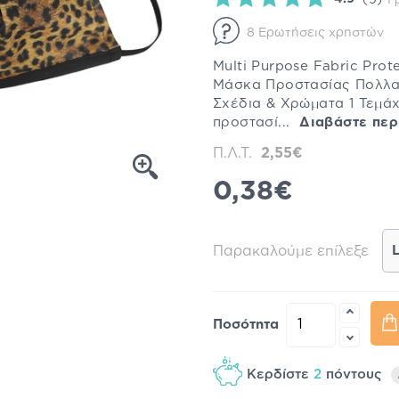
(9)
Γ
8 Ερωτήσεις χρηστών
Multi Purpose Fabric Prot
Μάσκα Προστασίας Πολλα
Σχέδια & Χρώματα 1 Τεμάχ
προστασί...
Διαβάστε περ
Π.Λ.Τ.
2,55€
0,38€
Παρακαλούμε επίλεξε
Ποσότητα
Κερδίστε
2
πόντους