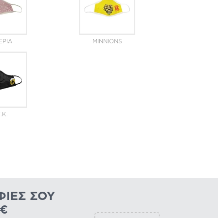
ΈΡΙΑ
MINNIONS
.K.
ΦΊΕΣ ΣΟΥ
0€