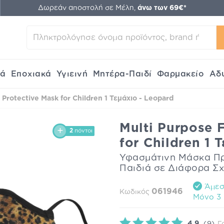
Δωρεάν αποστολή σε Μέλη,
άνω των 69€*
κά
Εποχιακά
Υγιεινή
Μητέρα-Παιδί
Φαρμακείο
Αδ
 Protective Mask for Children 1 Τεμάχιο - Leopard
Multi Purpose F
2
πόντοι
for Children 1 
Υφασμάτινη Μάσκα Πρ
Παιδιά σε Διάφορα Σ
Άμεση
061946
Κωδικός
Mόνο 3 
4.9