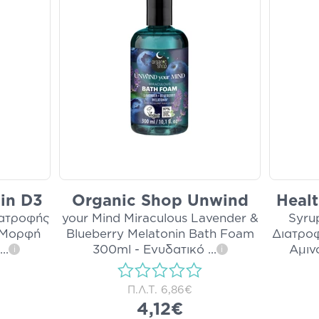
in D3
Organic Shop Unwind
Healt
ιατροφής
your Mind Miraculous Lavender &
Syru
η Μορφή
Blueberry Melatonin Bath Foam
Διατροφ
...
300ml - Ενυδατικό
...
Αμιν
i
i
Π.Λ.Τ.
6,86€
4,12€