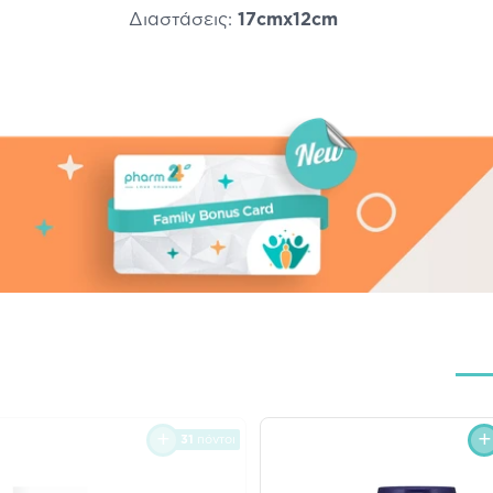
Διαστάσεις:
17cmx12cm
31
πόντοι