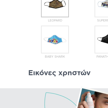
LEOPARD
SUPER
BABY SHARK
PANATH
Εικόνες χρηστών