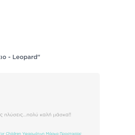
χιο - Leopard"
ς πλύσεις...πολύ καλή μάσκα!!
k for Children Υφασμάτινη Μάσκα Προστασίας