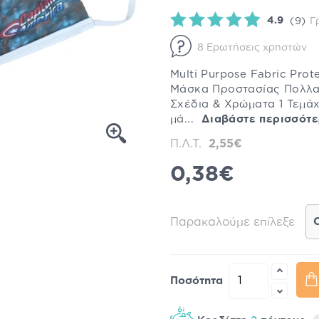
4.9
(9)
Γ
8 Ερωτήσεις χρηστών
Multi Purpose Fabric Prot
Μάσκα Προστασίας Πολλα
Σχέδια & Χρώματα 1 Τεμάχ
μά...
Διαβάστε περισσότ
Π.Λ.Τ.
2,55€
0,38€
Παρακαλούμε επίλεξε
Ποσότητα