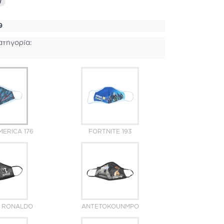
i
9
ατηγορία:
MERICA 176
FORTNITE 193
O RONALDO
ANTETOKOUNMPO