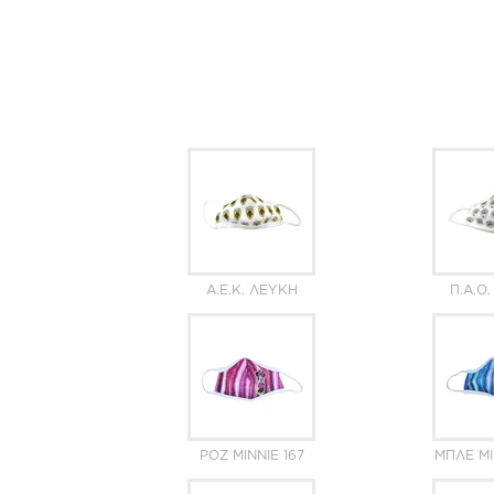
Α.Ε.Κ. ΛΕΥΚΉ
Π.Α.Ο
ΡΟΖ MINNIE 167
ΜΠΛΕ MI