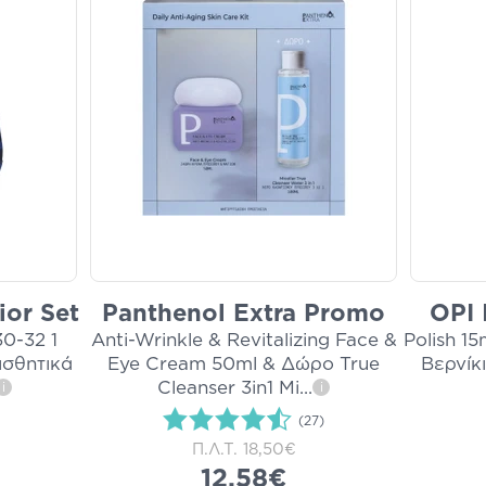
ior Set
Panthenol Extra Promo
OPI 
0-32 1
Anti-Wrinkle & Revitalizing Face &
Polish 15
ισθητικά
Eye Cream 50ml & Δώρο True
Βερνίκ
Cleanser 3in1 Mi
...
i
i
(27)
Π.Λ.Τ.
18,50€
12,58€