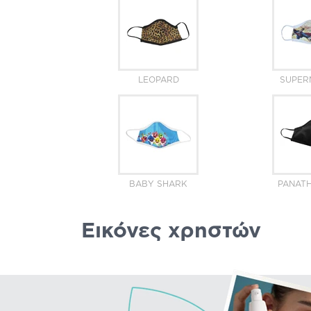
LEOPARD
SUPER
BABY SHARK
PANATH
Εικόνες χρηστών