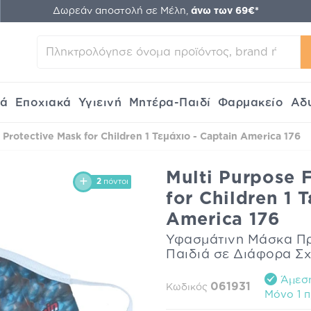
Δωρεάν αποστολή σε Μέλη,
άνω των 69€*
κά
Εποχιακά
Υγιεινή
Μητέρα-Παιδί
Φαρμακείο
Αδ
 Protective Mask for Children 1 Τεμάχιο - Captain America 176
Multi Purpose F
2
πόντοι
for Children 1 
America 176
Υφασμάτινη Μάσκα Πρ
Παιδιά σε Διάφορα Σ
Άμεση
061931
Κωδικός
Mόνο 1 π