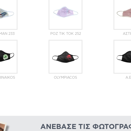
MAN 233
ΡΟΖ ΤΙΚ ΤΟΚ 252
ΑΣΤ
INAIKOS
OLYMPIACOS
A.E
ΑΝΈΒΑΣΕ ΤΙΣ ΦΩΤΟΓΡΑ