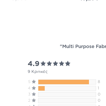
"Multi Purpose Fabr
4.9
9 Κριτικές
5
8
4
1
3
0
2
0