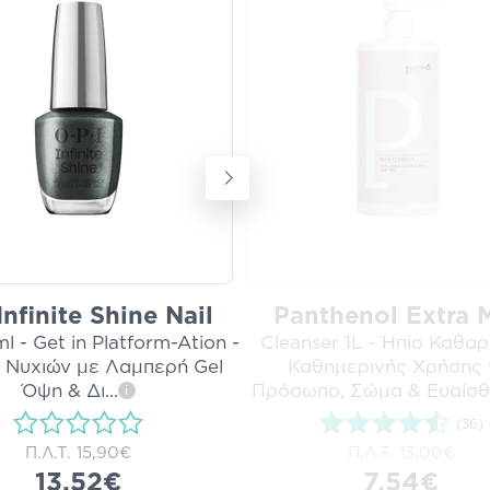
Infinite Shine Nail
Panthenol Extra 
ml - Get in Platform-Ation -
Cleanser 1L - Ήπιο Καθαρ
ι Νυχιών με Λαμπερή Gel
Καθημερινής Χρήσης 
Όψη & Δι
...
Πρόσωπο, Σώμα & Ευαίσθ
i
(36)
Π.Λ.Τ.
15,90€
Π.Λ.Τ.
13,00€
13,52€
7,54€