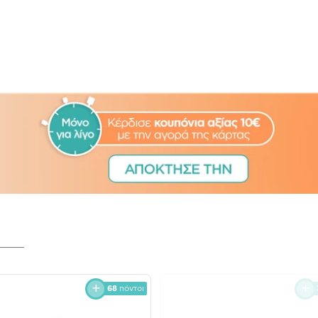
68
πόντοι