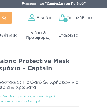
Ενίσχυση του
"Χαμόγελο του Παιδιού"
Είσοδος
Το καλάθι μου
0
Δώρα &
υνάτισμα
Εταιρείες
Προσφορές
abric Protective Mask
Τεμάχιο - Captain
οστασίας Πολλαπλών Χρήσεων για
χέδια & Χρώματα
 Διαθεσιμότητα (σε απόθεμα)
ροϊόν είναι διαθέσιμo!