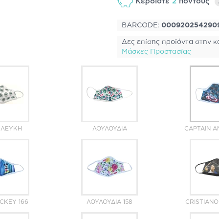
Κερδίστε
2
πόντους
BARCODE:
000920254290
Δες επίσης προϊόντα στην κ
Μάσκες Προστασίας
. ΛΕΥΚΉ
ΛΟΥΛΟΎΔΙΑ
CAPTAIN A
CKEY 166
ΛΟΥΛΟΎΔΙΑ 158
CRISTIAN