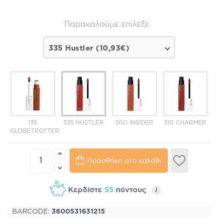
Παρακαλούμε επίλεξε
335 Hustler (10,93€)
135
335 HUSTLER
500 INSIDER
510 CHARMER
5
GLOBETROTTER
Προσθήκη στο καλάθι
Κερδίστε
55
πόντους
i
BARCODE:
3600531631215