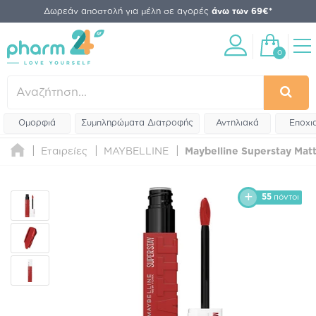
Δωρεάν αποστολή για μέλη σε αγορές
άνω των 69€*
0
Ομορφιά
Συμπληρώματα Διατροφής
Αντηλιακά
Εποχι
Εταιρείες
MAYBELLINE
Maybelline Superstay Matt
55
πόντοι