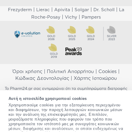
|
|
|
|
|
Frezyderm
Lierac
Apivita
Solgar
Dr. Scholl
La
|
|
Roche-Posay
Vichy
Pampers
Όροι χρήσης
|
Πολιτική Απορρήτου
|
Cookies
|
Κώδικας Δεοντολογίας
|
Χάρτης Ιστοχώρου
Το Pharm24.gr σας ενημερώνει ότι τα συμπληρώματα διατροφής
δεν αντικαθιστούν μια ισορροπημένη διατροφή και δεν
Αυτή η ιστοσελίδα χρησιμοποιεί cookies
προορίζονται για την πρόληψη, αγωγή ή θεραπεία ανθρώπινης
Χρησιμοποιούμε cookies για την εξατομίκευση περιεχομένου
νόσου. Συμβουλευτείτε τον γιατρό σας εάν είστε έγκυος,
και διαφημίσεων, την παροχή λειτουργιών κοινωνικών μέσων
θηλάζετε, ακολουθείτε παράλληλα φαρμακευτική αγωγή ή
και την ανάλυση της επισκεψιμότητάς μας. Επιπλέον,
αντιμετωπίζετε προβλήματα υγείας πριν χρησιμοποιήσετε
μοιραζόμαστε πληροφορίες που αφορούν τον τρόπο που
οποιοδήποτε συμπλήρωμα διατροφής. Προσπαθούμε διαρκώς να
χρησιμοποιείτε τον ιστότοπό μας με συνεργάτες κοινωνικών
σας παρέχουμε ακριβείς και έγκυρες πληροφορίες. Σε περίπτωση
μέσων, διαφήμισης και αναλύσεων, οι οποίοι ενδεχομένως να
που έχετε κάποια ερώτηση ή παρατήρηση σχετικά με αυτές,