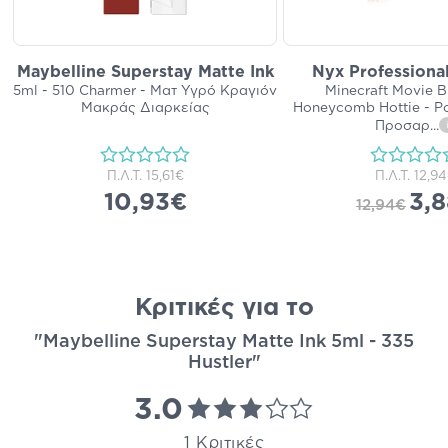
Maybelline Superstay Matte Ink
Nyx Professiona
5ml - 510 Charmer - Ματ Υγρό Κραγιόν
Minecraft Movie B
Μακράς Διαρκείας
Honeycomb Hottie - Ρ
Προσαρ
...
Π.Λ.Τ.
15,61€
Π.Λ.Τ.
12,9
10,93€
3,
12,94€
Κριτικές για το
"Maybelline Superstay Matte Ink 5ml - 335
Hustler"
3.0
1 Κριτικές