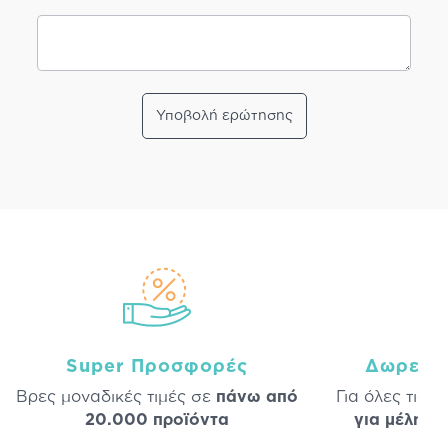
Υποβολή ερώτησης
Super Προσφορές
Δωρεάν
Βρες μοναδικές τιμές σε
πάνω από
Για όλες τις 
20.000 προϊόντα
για μέλη
σε