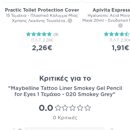
Practic Toilet Protection Cover
Apivita Expres
15 Τεμάχια - Πλαστικό Κάλυμμα Μίας
Hyaluronic Acid Moist
Mask 20ml - Ενυδατική
Χρήσης Λεκάνης Τουαλέτα
...
i
i
(3)
Π.Λ.Τ.
2,26€
Π.Λ.Τ.
2,90
2,26€
1,91€
Κριτικές για το
"Maybelline Tattoo Liner Smokey Gel Pencil
for Eyes 1 Τεμάχιο - 020 Smokey Grey"
0.0
0 Κριτικές