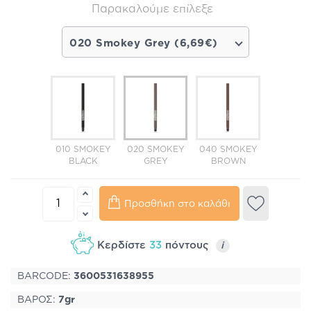
Παρακαλούμε επίλεξε
020 Smokey Grey (6,69€)
010 SMOKEY
020 SMOKEY
040 SMOKEY
BLACK
GREY
BROWN
Προσθήκη στο καλάθι
Κερδίστε
33
πόντους
i
BARCODE:
3600531638955
ΒΑΡΟΣ:
7gr