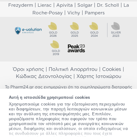
|
|
|
|
|
Frezyderm
Lierac
Apivita
Solgar
Dr. Scholl
La
|
|
Roche-Posay
Vichy
Pampers
Όροι χρήσης
|
Πολιτική Απορρήτου
|
Cookies
|
Κώδικας Δεοντολογίας
|
Χάρτης Ιστοχώρου
Το Pharm24.gr σας ενημερώνει ότι τα συμπληρώματα διατροφής
δεν αντικαθιστούν μια ισορροπημένη διατροφή και δεν
Αυτή η ιστοσελίδα χρησιμοποιεί cookies
προορίζονται για την πρόληψη, αγωγή ή θεραπεία ανθρώπινης
Χρησιμοποιούμε cookies για την εξατομίκευση περιεχομένου
νόσου. Συμβουλευτείτε τον γιατρό σας εάν είστε έγκυος,
και διαφημίσεων, την παροχή λειτουργιών κοινωνικών μέσων
θηλάζετε, ακολουθείτε παράλληλα φαρμακευτική αγωγή ή
και την ανάλυση της επισκεψιμότητάς μας. Επιπλέον,
αντιμετωπίζετε προβλήματα υγείας πριν χρησιμοποιήσετε
μοιραζόμαστε πληροφορίες που αφορούν τον τρόπο που
οποιοδήποτε συμπλήρωμα διατροφής. Προσπαθούμε διαρκώς να
χρησιμοποιείτε τον ιστότοπό μας με συνεργάτες κοινωνικών
σας παρέχουμε ακριβείς και έγκυρες πληροφορίες. Σε περίπτωση
μέσων, διαφήμισης και αναλύσεων, οι οποίοι ενδεχομένως να
που έχετε κάποια ερώτηση ή παρατήρηση σχετικά με αυτές,
τις συνδυάσουν με άλλες πληροφορίες που τους έχετε
παρακαλώ
επικοινωνήστε μαζί μας
.