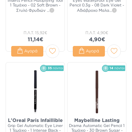
Inserts Pencil Multiplying Tool
Eyes Waterproof Eye Gel
1 Τεμάχιο - 02 Soft Brown -
Pencil 0.3g - 08 Dark Violet -
Στυλό Φρυδιών
...
i
Αδιάβροχο Μαλα
...
i
Π.Λ.Τ.
15,92€
Π.Λ.Τ.
4,90€
11,14€
4,90€
Αγορά
Αγορά
35
πόντοι
14
πόντοι
L'Oreal Paris Infaillible
Maybelline Lasting
Grip Gel Automatic Eye Liner
Drama Automatic Gel Pencil 1
1 Τεμάχιο - 1 Intense Black -
Τεμάχιο - 30 Brown Sugar -