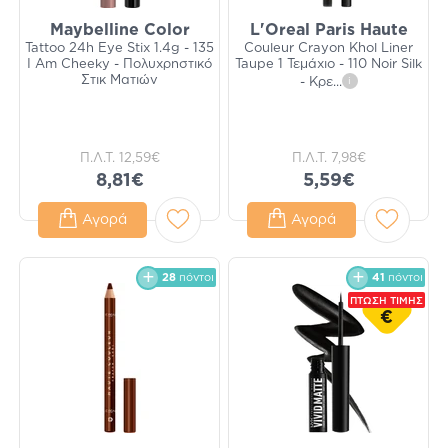
Maybelline Color
L'Oreal Paris Haute
Tattoo 24h Eye Stix 1.4g - 135
Couleur Crayon Khol ​​​​​​​Liner
I Am Cheeky - Πολυχρηστικό
Taupe 1 Τεμάχιο - 110 Noir Silk
Στικ Ματιών
- Κρε
...
i
Π.Λ.Τ.
12,59€
Π.Λ.Τ.
7,98€
8,81€
5,59€
Αγορά
Αγορά
28
πόντοι
41
πόντοι
ΠΤΩΣΗ ΤΙΜΗΣ
€