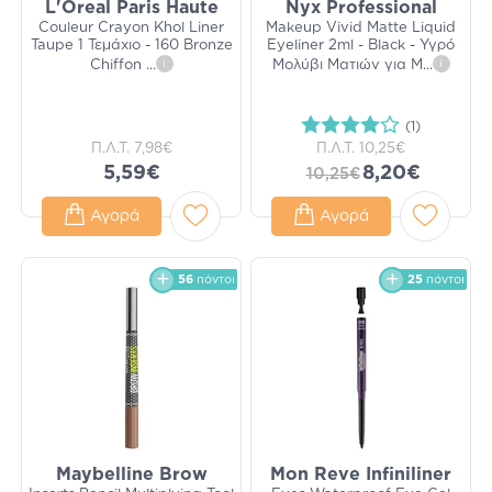
L'Oreal Paris Haute
Nyx Professional
Couleur Crayon Khol ​​​​​​​Liner
Makeup Vivid Matte Liquid
Taupe 1 Τεμάχιο - 160 Bronze
Eyeliner 2ml - Black - Υγρό
Chiffon
...
i
Μολύβι Ματιών για Μ
...
i
(1)
Π.Λ.Τ.
7,98€
Π.Λ.Τ.
10,25€
5,59€
8,20€
10,25€
Αγορά
Αγορά
56
πόντοι
25
πόντοι
Maybelline Brow
Mon Reve Infiniliner