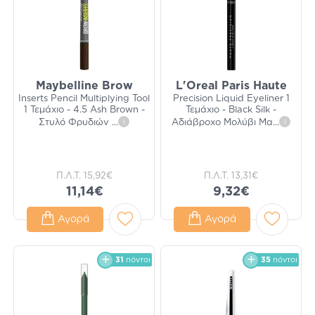
Maybelline Brow
L'Oreal Paris Haute
Inserts Pencil Multiplying Tool
Precision Liquid Eyeliner 1
1 Τεμάχιο - 4.5 Ash Brown -
Τεμάχιο - Black Silk -
Στυλό Φρυδιών
...
i
Αδιάβροχο Μολύβι Μα
...
i
Π.Λ.Τ.
15,92€
Π.Λ.Τ.
13,31€
11,14€
9,32€
Αγορά
Αγορά
31
πόντοι
35
πόντοι