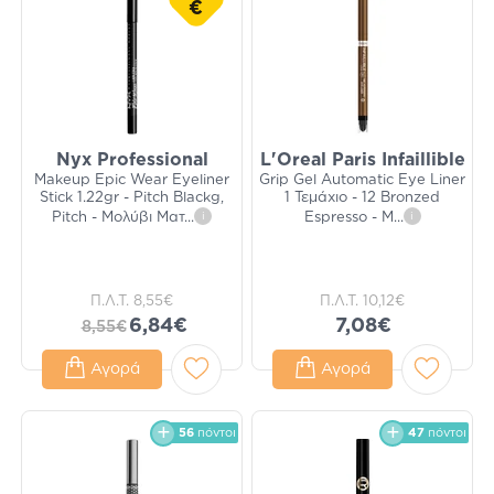
€
Nyx Professional
L'Oreal Paris Infaillible
Makeup Epic Wear Eyeliner
Grip Gel Automatic Eye Liner
Stick 1.22gr - Pitch Blackg,
1 Τεμάχιο - 12 Bronzed
Pitch - Μολύβι Ματ
...
i
Espresso - Μ
...
i
Π.Λ.Τ.
8,55€
Π.Λ.Τ.
10,12€
6,84€
7,08€
8,55€
Αγορά
Αγορά
56
πόντοι
47
πόντοι