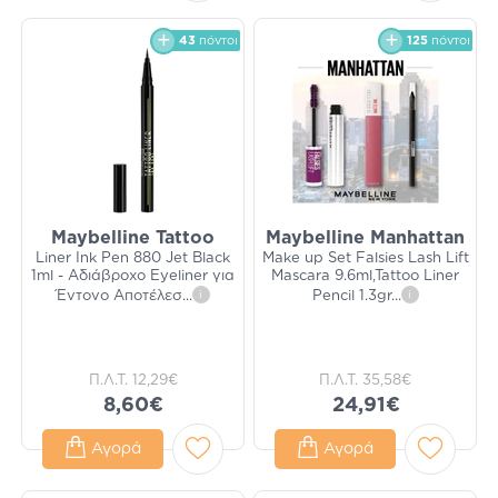
43
πόντοι
125
πόντοι
Maybelline Tattoo
Maybelline Manhattan
Liner Ink Pen 880 Jet Black
Make up Set Falsies Lash Lift
1ml - Αδιάβροχο Eyeliner για
Mascara 9.6ml,Tattoo Liner
Έντονο Αποτέλεσ
...
i
Pencil 1.3gr
...
i
Π.Λ.Τ.
12,29€
Π.Λ.Τ.
35,58€
8,60€
24,91€
Αγορά
Αγορά