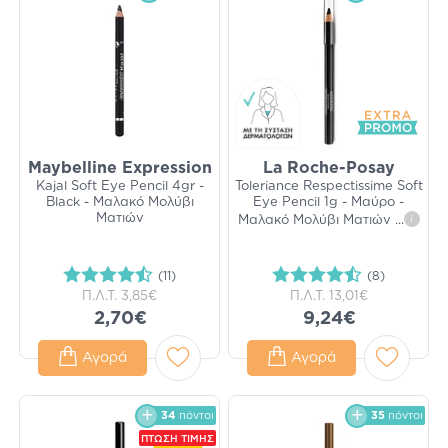
Maybelline Expression
La Roche-Posay
Kajal Soft Eye Pencil 4gr -
Toleriance Respectissime Soft
Black - Μαλακό Μολύβι
Eye Pencil 1g - Μαύρο -
Ματιών
Μαλακό Μολύβι Ματιών
...
i
(11)
(8)
Π.Λ.Τ.
3,85€
Π.Λ.Τ.
13,01€
2,70€
9,24€
Αγορά
Αγορά
34
πόντοι
35
πόντοι
ΠΤΩΣΗ ΤΙΜΗΣ