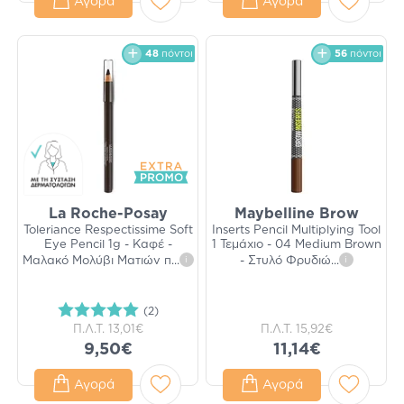
Αγορά
Αγορά
48
πόντοι
56
πόντοι
La Roche-Posay
Maybelline Brow
Toleriance Respectissime Soft
Inserts Pencil Multiplying Tool
Eye Pencil 1g - Καφέ -
1 Τεμάχιο - 04 Medium Brown
Μαλακό Μολύβι Ματιών π
...
i
- Στυλό Φρυδιώ
...
i
(2)
Π.Λ.Τ.
13,01€
Π.Λ.Τ.
15,92€
9,50€
11,14€
Αγορά
Αγορά