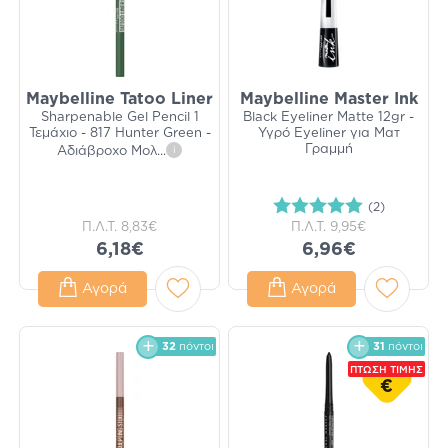
Maybelline Tatoo Liner
Maybelline Master Ink
Sharpenable Gel Pencil 1
Black Eyeliner Matte 12gr -
Τεμάχιο - 817 Hunter Green -
Υγρό Eyeliner για Ματ
Γραμμή
Αδιάβροχο Μολ
...
i
(2)
Π.Λ.Τ.
8,83€
Π.Λ.Τ.
9,95€
6,18€
6,96€
Αγορά
Αγορά
32
πόντοι
31
πόντοι
ΠΤΩΣΗ ΤΙΜΗΣ
€