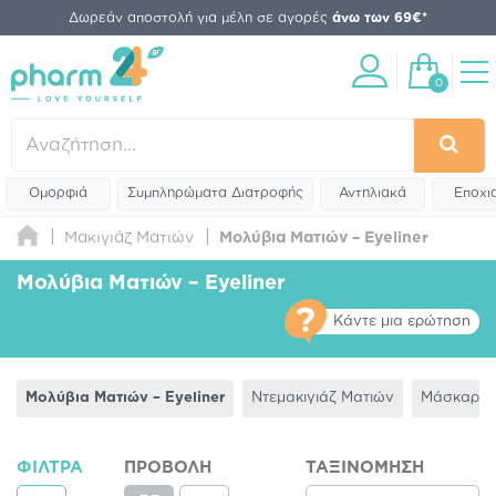
Δωρεάν αποστολή για μέλη σε αγορές
άνω των 69€*
0
Ομορφιά
Συμπληρώματα Διατροφής
Αντηλιακά
Εποχι
Μακιγιάζ Ματιών
Μολύβια Ματιών – Eyeliner
Μολύβια Ματιών – Eyeliner
Κάντε μια ερώτηση
Μολύβια Ματιών – Eyeliner
Ντεμακιγιάζ Ματιών
Μάσκαρες
ΦΊΛΤΡΑ
ΠΡΟΒΟΛΉ
ΤΑΞΙΝΌΜΗΣΗ