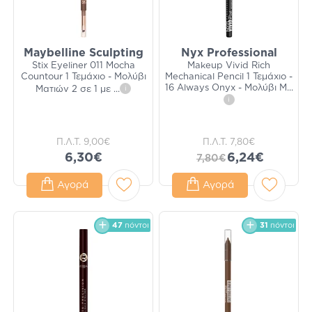
Maybelline Sculpting
Nyx Professional
Stix Eyeliner 011 Mocha
Makeup Vivid Rich
Countour 1 Τεμάχιο - Μολύβι
Mechanical Pencil 1 Τεμάχιο -
16 Always Onyx - Μολύβι Μ
...
Ματιών 2 σε 1 με
...
i
i
Π.Λ.Τ.
9,00€
Π.Λ.Τ.
7,80€
6,30€
6,24€
7,80€
Αγορά
Αγορά
47
πόντοι
31
πόντοι