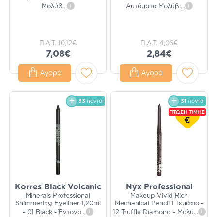
Μολύβ
...
i
Αυτόματο Μολύβι
...
i
Π.Λ.Τ.
10,12€
Π.Λ.Τ.
4,06€
7,08€
2,84€
Αγορά
Αγορά
33
πόντοι
31
πόντοι
ΠΤΩΣΗ ΤΙΜΗΣ
€
Korres Black Volcanic
Nyx Professional
Minerals Professional
Makeup Vivid Rich
Shimmering Eyeliner 1,20ml
Mechanical Pencil 1 Τεμάχιο -
- 01 Black - Έντονο
...
i
12 Truffle Diamond - Μολύ
...
i