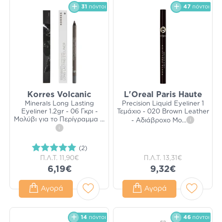
31
πόντοι
47
πόντοι
Korres Volcanic
L'Oreal Paris Haute
Minerals Long Lasting
Precision Liquid Eyeliner 1
Eyeliner 1.2gr - 06 Γκρι -
Τεμάχιο - 020 Brown Leather
Μολύβι για το Περίγραμμα
...
- Αδιάβροχο Μο
...
i
i
(2)
Π.Λ.Τ.
11,90€
Π.Λ.Τ.
13,31€
6,19€
9,32€
Αγορά
Αγορά
14
πόντοι
46
πόντοι