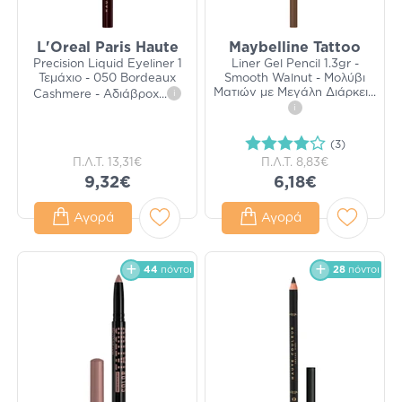
L'Oreal Paris Haute
Maybelline Tattoo
Precision Liquid Eyeliner 1
Liner Gel Pencil 1.3gr -
Τεμάχιο - 050 Bordeaux
Smooth Walnut - Μολύβι
Ματιών με Μεγάλη Διάρκει
...
Cashmere - Αδιάβροχ
...
i
i
(3)
Π.Λ.Τ.
13,31€
Π.Λ.Τ.
8,83€
9,32€
6,18€
Αγορά
Αγορά
44
πόντοι
28
πόντοι