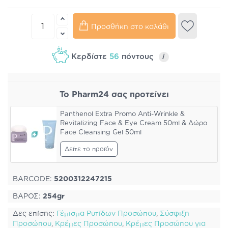
Προσθήκη στο καλάθι
Κερδίστε
56
πόντους
i
Το Pharm24 σας προτείνει
Panthenol Extra Promo Anti-Wrinkle &
Revitalizing Face & Eye Cream 50ml & Δώρο
Face Cleansing Gel 50ml
Δείτε το προϊόν
BARCODE:
5200312247215
ΒΑΡΟΣ:
254gr
Δες επίσης:
Γέμισμα Ρυτίδων Προσώπου
,
Σύσφιξη
Προσώπου
,
Κρέμες Προσώπου
,
Κρέμες Προσώπου για