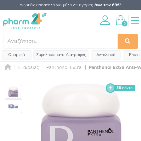
Δωρεάν αποστολή για μέλη σε αγορές
άνω των 69€*
0
Ομορφιά
Συμπληρώματα Διατροφής
Αντηλιακά
Εποχι
Εταιρείες
Panthenol Extra
Panthenol Extra Anti-W
56
πόντοι