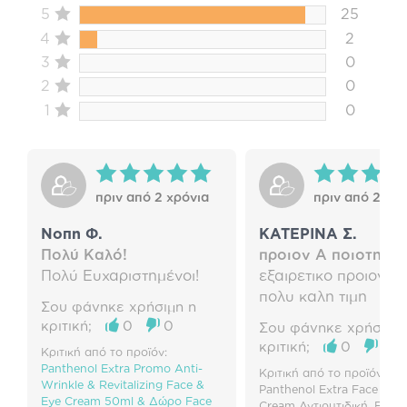
5
25
4
2
3
0
2
0
1
0
πριν από 2 χρόνια
πριν από 2 χρό
Νοπη Φ.
ΚΑΤΕΡΙΝΑ Σ.
Πολύ Καλό!
προιον Α ποιοτητας
Πολύ Ευχαριστημένοι!
εξαιρετικο προιον σ
πολυ καλη τιμη
Σου φάνηκε χρήσιμη η
κριτική;
0
0
Σου φάνηκε χρήσιμη 
κριτική;
0
0
Κριτική από το προϊόν:
Panthenol Extra Promo Anti-
Κριτική από το προϊόν: Med
Wrinkle & Revitalizing Face &
Panthenol Extra Face & E
Eye Cream 50ml & Δώρο Face
Cream Αντιρυτιδική, Ενυδ