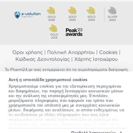
Όροι χρήσης
|
Πολιτική Απορρήτου
|
Cookies
|
Κώδικας Δεοντολογίας
|
Χάρτης Ιστοχώρου
Το Pharm24.gr σας ενημερώνει ότι τα συμπληρώματα διατροφής
δεν αντικαθιστούν μια ισορροπημένη διατροφή και δεν
Αυτή η ιστοσελίδα χρησιμοποιεί cookies
προορίζονται για την πρόληψη, αγωγή ή θεραπεία ανθρώπινης
Χρησιμοποιούμε cookies για την εξατομίκευση περιεχομένου
νόσου. Συμβουλευτείτε τον γιατρό σας εάν είστε έγκυος,
και διαφημίσεων, την παροχή λειτουργιών κοινωνικών μέσων
θηλάζετε, ακολουθείτε παράλληλα φαρμακευτική αγωγή ή
και την ανάλυση της επισκεψιμότητάς μας. Επιπλέον,
αντιμετωπίζετε προβλήματα υγείας πριν χρησιμοποιήσετε
μοιραζόμαστε πληροφορίες που αφορούν τον τρόπο που
οποιοδήποτε συμπλήρωμα διατροφής. Προσπαθούμε διαρκώς να
χρησιμοποιείτε τον ιστότοπό μας με συνεργάτες κοινωνικών
σας παρέχουμε ακριβείς και έγκυρες πληροφορίες. Σε περίπτωση
μέσων, διαφήμισης και αναλύσεων, οι οποίοι ενδεχομένως να
που έχετε κάποια ερώτηση ή παρατήρηση σχετικά με αυτές,
τις συνδυάσουν με άλλες πληροφορίες που τους έχετε
παρακαλώ
επικοινωνήστε μαζί μας
.
παραχωρήσει ή τις οποίες έχουν συλλέξει σε σχέση με την
από μέρους σας χρήση των υπηρεσιών τους. Αν συνεχίσετε
να χρησιμοποιείτε την ιστοσελίδα μας, συναινείτε στη χρήση
*Ισχύουν όροι & προϋποθέσεις