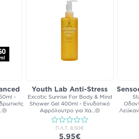
anced
Youth Lab Anti-Stress
Sensod
 50ml -
Excotic Sunrise For Body & Mind
St
ιδρωτικής
Shower Gel 400ml - Ενυδατικό
Οδοντ
..
Αφρόλουτρο για Χα
...
Λεύκαν
i
i
Π.Λ.Τ.
8,50€
5,95€