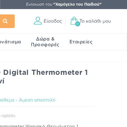
Ενίσχυση του
"Χαμόγελο του Παιδιού"
Είσοδος
Το καλάθι μου
0
Δώρα &
υνάτισμα
Εταιρείες
Προσφορές
0 Digital Thermometer 1
νί
όθεμα - Άμεση αποστολή
 προϊόν
Thermometer Ψηφιακό Θερμόμετρο 1