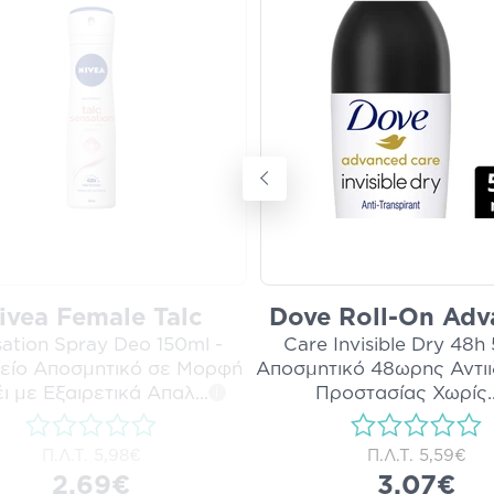
ivea Female Talc
Dove Roll-On Adv
ation Spray Deo 150ml -
Care Invisible Dry 48h
κείο Αποσμητικό σε Μορφή
Αποσμητικό 48ωρης Αντι
ι με Εξαιρετικά Απαλ
...
Προστασίας Χωρίς
.
i
Π.Λ.Τ.
5,98€
Π.Λ.Τ.
5,59€
2,69€
3,07€