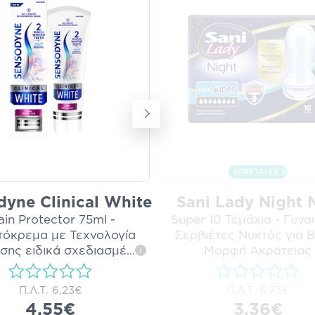
ΕΡΧΕΤΑΙ ΣΕ ΔΙΑΚΡΙ
yne Clinical White
Sani Lady Night 
ain Protector 75ml -
Super 10 Τεμάχια - Γυναι
όκρεμα με Τεχνολογία
Σερβιέτες Νυκτός για 
σης ειδικά σχεδιασμέ
...
Μορφή Ακράτειας
i
Π.Λ.Τ.
6,23€
Π.Λ.Τ.
6,73€
4,55€
3,36€