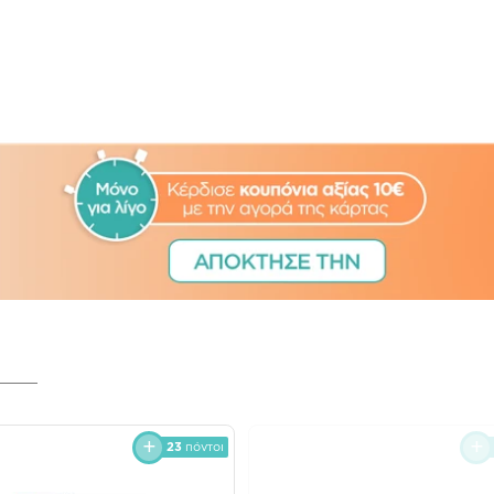
23
πόντοι