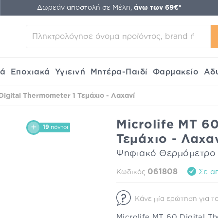
Δωρεάν αποστολή σε Μέλη,
άνω των 69€*
κά
Εποχιακά
Υγιεινή
Μητέρα-Παιδί
Φαρμακείο
Αδ
 Digital Thermometer 1 Τεμάχιο - Λαχανί
Microlife MT 6
19
πόντοι
Τεμάχιο - Λαχα
Ψηφιακό Θερμόμετρο
061808
Σε απ
Κωδικός
Κάνε μία ερώτηση για το
Microlife MT 60 Digital 