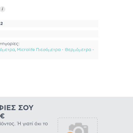
i
02
τηγορίες:
μόμετρα
,
Microlife Πιεσόμετρα - Θερμόμετρα -
ΦΊΕΣ ΣΟΥ
0€
ντος. Ή γιατί όχι το