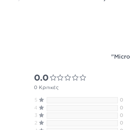
"Micro
0.0
0 Κριτικές
5
0
4
0
3
0
2
0