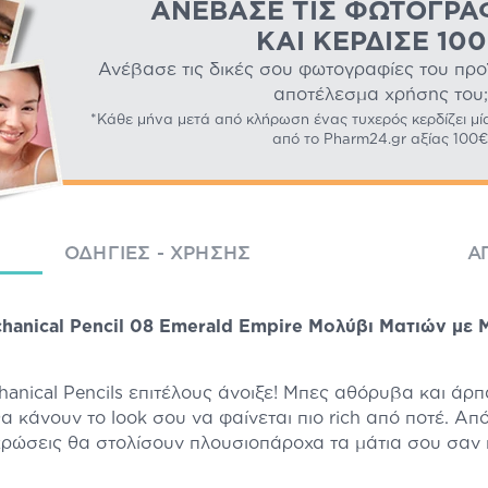
ΑΝΈΒΑΣΕ ΤΙΣ ΦΩΤΟΓΡΑ
ΚΑΙ ΚΈΡΔΙΣΕ 10
Ανέβασε τις δικές σου φωτογραφίες του προϊό
αποτέλεσμα χρήσης του;
*Κάθε μήνα μετά από κλήρωση ένας τυχερός κερδίζει μί
από το Pharm24.gr αξίας 100€
ΟΔΗΓΊΕΣ - ΧΡΉΣΗΣ
Α
hanical Pencil 08 Emerald Empire Μολύβι Ματιών με 
hanical Pencils επιτέλους άνοιξε! Μπες αθόρυβα και ά
α κάνουν το look σου να φαίνεται πιο rich από ποτέ. Από
χρώσεις θα στολίσουν πλουσιοπάροχα τα μάτια σου σαν π