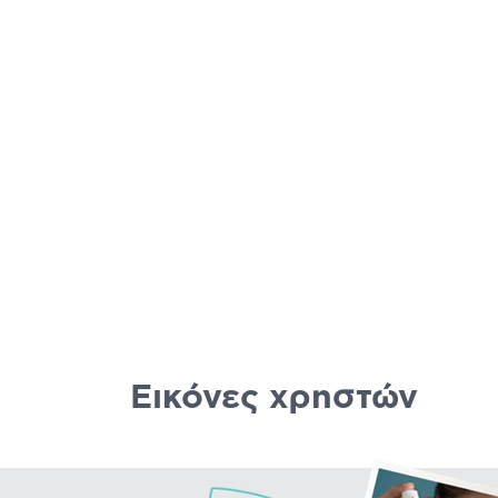
BLING
ONYX
QU
Εικόνες χρηστών