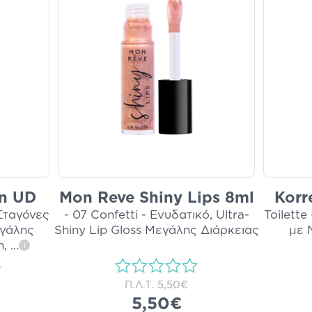
on UD
Mon Reve Shiny Lips 8ml
Korr
Σταγόνες
- 07 Confetti - Ενυδατικό, Ultra-
Toilette
εγάλης
Shiny Lip Gloss Μεγάλης Διάρκειας
με 
η,
...
i
)
Π.Λ.Τ.
5,50€
5,50€