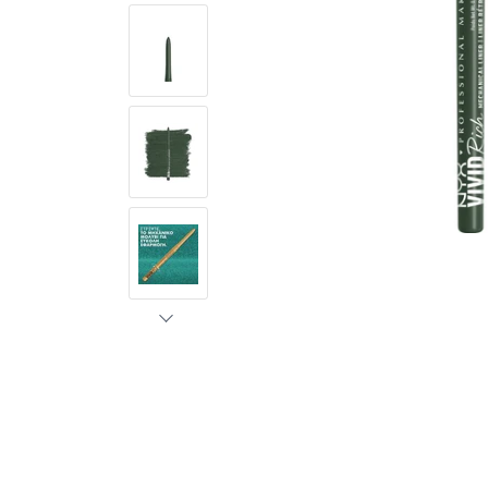
14 SAPPHIRE
16 ALWAYS
02 Q