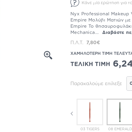
Κάνε μία ερώτηση για το
Nyx Professional Makeup 
Empire Μολύβι Ματιών με
Empire Το θησαυροφυλάκιο
Mechanica...
Διαβάστε π
Π.Λ.Τ.
7,80€
ΧΑΜΗΛΟΤΕΡΗ ΤΙΜΗ ΤΕΛΕΥΤ
6,2
ΤΕΛΙΚΗ ΤΙΜΗ
Παρακαλούμε επίλεξε
UARTZ
10 SPICY
15 SMOKIN
03 TIGERS
08 EMERALD