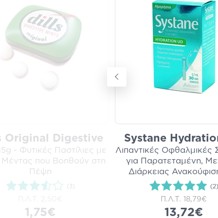
s Original Digestive
Systane Hydrati
15g - Φυτικές Παστίλιες με
Λιπαντικές Οφθαλμικές 
 Μέντας που Βοηθούν στη
για Παρατεταμένη, Μ
Πέψη
Διάρκειας Ανακούφισ
(3)
(2
Π.Λ.Τ.
2,50€
Π.Λ.Τ.
18,79€
1,75€
13,72€