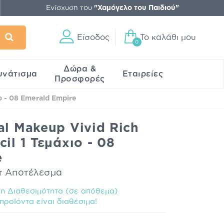
Ενίσχυση του
"Χαμόγελο του Παιδιού"
Είσοδος
Το καλάθι μου
0
Δώρα &
υνάτισμα
Εταιρείες
Προσφορές
ο - 08 Emerald Empire
al Makeup Vivid Rich
il 1 Τεμάχιο - 08
e
τ Αποτέλεσμα
 Διαθεσιμότητα (σε απόθεμα)
προϊόντα είναι διαθέσιμα!