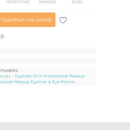
MOONSTONE
DIAMOND
BLING
ONYX
Προσθήκη στο καλάθι
i
τηγορίες:
τιών – Eyeliner
,
NYX Professional Makeup
sional Makeup Eyeliner & Eye Pencils