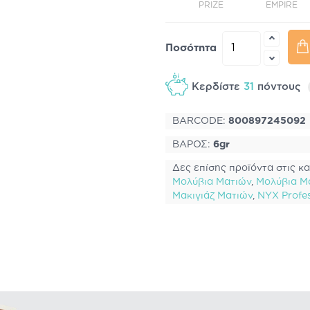
EEN
PEARL
TOPAZ
PRIZE
EMPIRE
Ποσότητα
Κερδίστε
31
πόντους
BARCODE:
800897245092
ΒΑΡΟΣ:
6gr
Δες επίσης προϊόντα στις κα
Μολύβια Ματιών
,
Μολύβια Μα
Μακιγιάζ Ματιών
,
NYX Profes