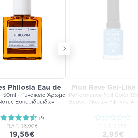
es Philosia Eau de
Mon Reve Gel-Like
 - 50ml - Γυναικείο Άρωμα
Performance Nail Color 13m
Νότες Εσπεριδοειδών
Βερνίκι Νυχιών Υψηλής Α
(3)
Π.Λ.Τ.
36,90€
Π.Λ.Τ.
2,95€
19,56€
2,95€