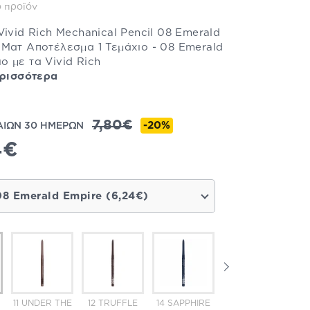
 προϊόν
Vivid Rich Mechanical Pencil 08 Emerald
 Ματ Αποτέλεσμα 1 Τεμάχιο - 08 Emerald
 με τα Vivid Rich
ερισσότερα
7,80€
-20%
ΑΙΩΝ 30 ΗΜΕΡΩΝ
4€
08 Emerald Empire (6,24€)
11 UNDER THE
12 TRUFFLE
14 SAPPHIRE
16 ALWAYS
0