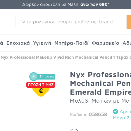
Δωρεάν αποστολή σε Μέλη,
άνω των 69€*
κά
Εποχιακά
Υγιεινή
Μητέρα-Παιδί
Φαρμακείο
Αδ
Nyx Professional Makeup Vivid Rich Mechanical Pencil 1 Τεμάχι
Nyx Profession
31
πόντοι
Mechanical Penc
ΠΤΩΣΗ ΤΙΜΗΣ
€
Emerald Empir
Μολύβι Ματιών με Μα
Άμεση
058658
Κωδικός
Mόνο 2 