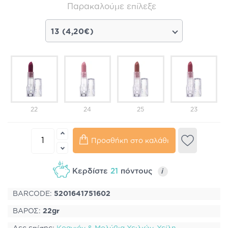
Παρακαλούμε επίλεξε
13 (4,20€)
22
24
25
23
Προσθήκη στο καλάθι
Κερδίστε
21
πόντους
i
BARCODE:
5201641751602
ΒΑΡΟΣ:
22gr