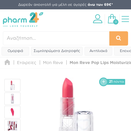
Δωρεάν αποστολή για μέλη σε αγορές
άνω των 69€*
0
Ομορφιά
Συμπληρώματα Διατροφής
Αντηλιακά
Εποχι
Εταιρείες
Mon Reve
Mon Reve Pop Lips Moisturizin
21
πόντοι