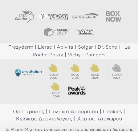
|
|
|
|
|
Frezyderm
Lierac
Apivita
Solgar
Dr. Scholl
La
|
|
Roche-Posay
Vichy
Pampers
Όροι χρήσης
|
Πολιτική Απορρήτου
|
Cookies
|
Κώδικας Δεοντολογίας
|
Χάρτης Ιστοχώρου
Το Pharm24.gr σας ενημερώνει ότι τα συμπληρώματα διατροφής
δεν αντικαθιστούν μια ισορροπημένη διατροφή και δεν