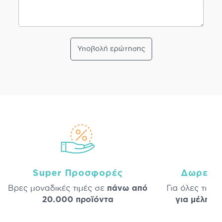
Υποβολή ερώτησης
Super Προσφορές
Δωρεάν
Βρες μοναδικές τιμές σε
πάνω από
Για όλες τις 
20.000 προϊόντα
για μέλη
σε