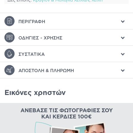
Δες επίσης:
Κραγιόν & Μολύβια Χειλιών
,
Χείλη
ΠΕΡΙΓΡΑΦΉ
ΟΔΗΓΊΕΣ - ΧΡΉΣΗΣ
ΣΥΣΤΑΤΙΚΆ
ΑΠΟΣΤΟΛΉ & ΠΛΗΡΩΜΉ
Εικόνες χρηστών
ΑΝΈΒΑΣΕ ΤΙΣ ΦΩΤΟΓΡΑΦΊΕΣ ΣΟΥ
ΚΑΙ ΚΈΡΔΙΣΕ 100€