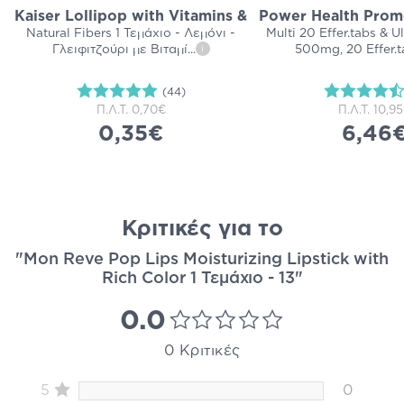
Kaiser Lollipop with Vitamins &
Power Health Promo
Natural Fibers 1 Τεμάχιο - Λεμόνι -
Multi 20 Effer.tabs & U
Γλειφιτζούρι με Βιταμί
...
500mg, 20 Effer.t
i
(44)
Π.Λ.Τ.
0,70€
Π.Λ.Τ.
10,9
0,35€
6,46
Κριτικές για το
"Mon Reve Pop Lips Moisturizing Lipstick with
Rich Color 1 Τεμάχιο - 13"
0.0
0 Κριτικές
5
0