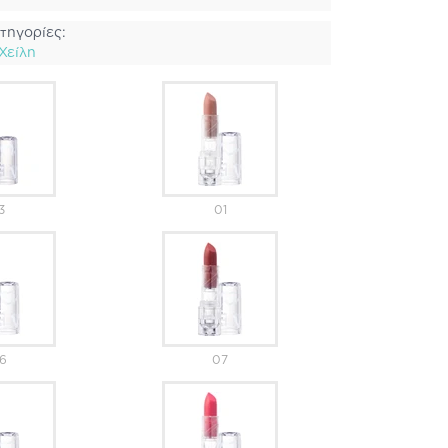
τηγορίες:
Χείλη
3
01
6
07