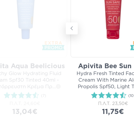
ita Aqua Beelicious
Apivita Bee Sun 
thy Glow Hydrating Fluid
Hydra Fresh Tinted Fac
am Spf30 Tinted 40ml -
Cream With Marine Al
τόρρευστη Κρέμα Πρ
...
Propolis Spf50, Light 
i
(7)
(10
Π.Λ.Τ.
24,60€
Π.Λ.Τ.
23,50€
13,04€
11,75€