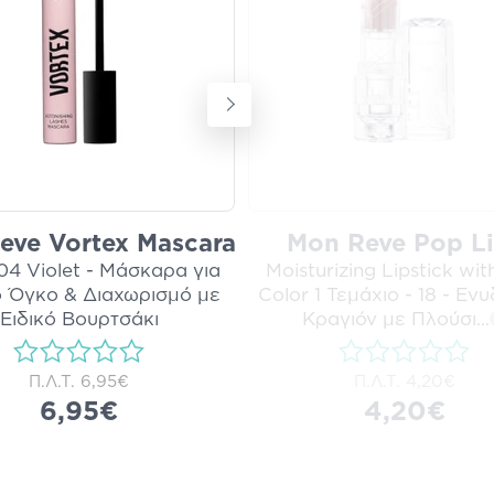
eve Vortex Mascara
Mon Reve Pop L
 04 Violet - Μάσκαρα για
Moisturizing Lipstick wit
ο Όγκο & Διαχωρισμό με
Color 1 Τεμάχιο - 18 - Εν
Ειδικό Βουρτσάκι
Κραγιόν με Πλούσι
...
Π.Λ.Τ.
6,95€
Π.Λ.Τ.
4,20€
6,95€
4,20€