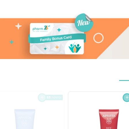
65
πόντοι