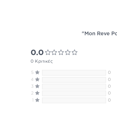
"Mon Reve Pop
0.0
0 Κριτικές
5
0
4
0
3
0
2
0
1
0