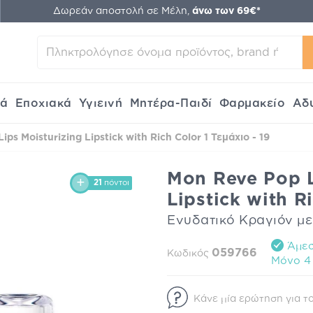
Δωρεάν αποστολή σε Μέλη,
άνω των 69€*
κά
Εποχιακά
Υγιεινή
Μητέρα-Παιδί
Φαρμακείο
Αδ
ps Moisturizing Lipstick with Rich Color 1 Τεμάχιο - 19
Mon Reve Pop L
21
πόντοι
Lipstick with R
Ενυδατικό Κραγιόν μ
Άμεσ
059766
Κωδικός
Mόνο 4 
Κάνε μία ερώτηση για το