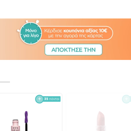
35
πόντοι