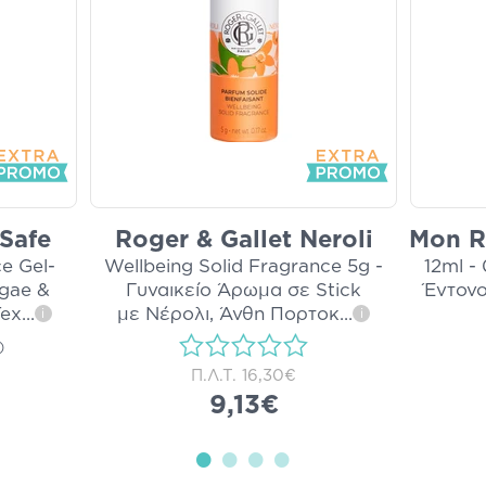
Safe
Roger & Gallet Neroli
Mon R
e Gel-
Wellbeing Solid Fragrance 5g -
12ml -
gae &
Γυναικείο Άρωμα σε Stick
Έντον
Tex
...
με Νέρολι, Άνθη Πορτοκ
...
i
i
)
Π.Λ.Τ.
16,30€
9,13€