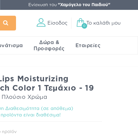
Ενίσχυση του
"Χαμόγελο του Παιδιού"
Είσοδος
Το καλάθι μου
0
Δώρα &
υνάτισμα
Εταιρείες
Προσφορές
ips Moisturizing
ich Color 1 Τεμάχιο - 19
ε Πλούσιο Χρώμα
η Διαθεσιμότητα (σε απόθεμα)
προϊόντα είναι διαθέσιμα!
 προϊόν