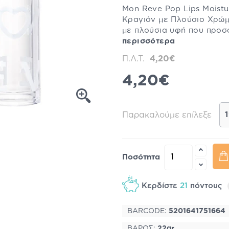
Mon Reve Pop Lips Moistur
Κραγιόν με Πλούσιο Χρώμα
με πλούσια υφή που προσ
περισσότερα
Π.Λ.Τ.
4,20€
4,20€
Παρακαλούμε επίλεξε
Ποσότητα
Κερδίστε
21
πόντους
BARCODE:
5201641751664
ΒΑΡΟΣ:
22gr