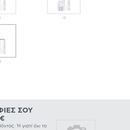
1
13
9
ΦΊΕΣ ΣΟΥ
0€
ντος. Ή γιατί όχι το