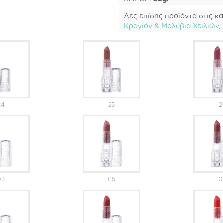
Δες επίσης προϊόντα στις κα
Κραγιόν & Μολύβια Χειλιών
,
24
25
2
03
05
0