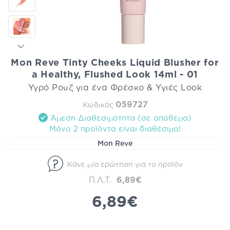
Mon Reve Tinty Cheeks Liquid Blusher for
a Healthy, Flushed Look 14ml - 01
Υγρό Ρουζ για ένα Φρέσκο & Υγιές Look
059727
Κωδικός
Άμεση Διαθεσιμότητα (σε απόθεμα)
Mόνο 2 προϊόντα είναι διαθέσιμα!
Mon Reve
Κάνε μία ερώτηση για το προϊόν
Π.Λ.Τ.
6,89€
6,89€