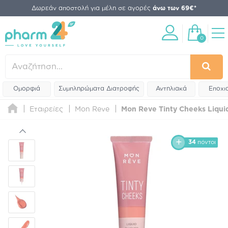
Δωρεάν αποστολή για μέλη σε αγορές
άνω των 69€*
0
Ομορφιά
Συμπληρώματα Διατροφής
Αντηλιακά
Εποχι
Εταιρείες
Mon Reve
Mon Reve Tinty Cheeks Liquid
34
πόντοι