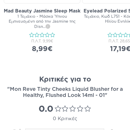
Mad Beauty Jasmine Sleep Mask
Eyelead Polarized 
1 Τεμάχιο - Μάσκα Ύπνου
Τεμάχιο, Κωδ L751 - Κό
Εμπνευσμένη από την Jasmine της
Ηλίου Ενηλί
Disn
...
i
Π.Λ.Τ.
9,99€
Π.Λ.Τ.
28,6
8,99€
17,19
Κριτικές για το
"Mon Reve Tinty Cheeks Liquid Blusher for a
Healthy, Flushed Look 14ml - 01"
0.0
0 Κριτικές