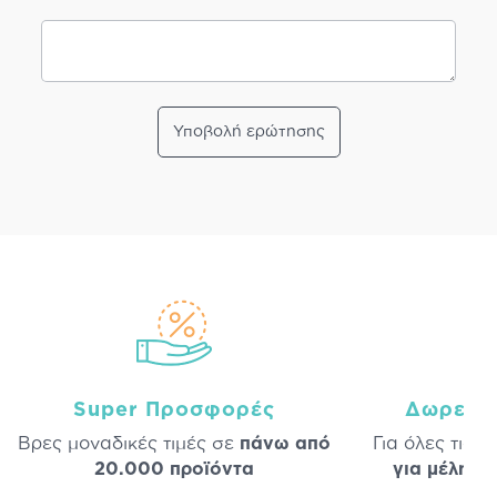
Υποβολή ερώτησης
Super Προσφορές
Δωρεάν
Βρες μοναδικές τιμές σε
πάνω από
Για όλες τις 
20.000 προϊόντα
για μέλη
σε