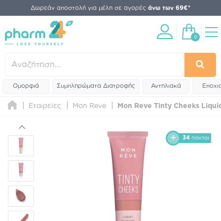
Δωρεάν αποστολή για μέλη σε αγορές
άνω των 69€*
0
Ομορφιά
Συμπληρώματα Διατροφής
Αντηλιακά
Εποχι
Εταιρείες
Mon Reve
Mon Reve Tinty Cheeks Liquid
34
πόντοι