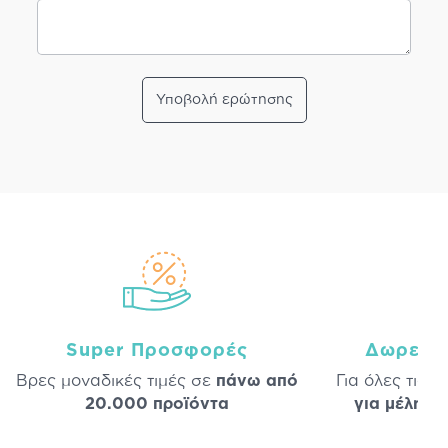
Υποβολή ερώτησης
Super Προσφορές
Δωρεάν
Βρες μοναδικές τιμές σε
πάνω από
Για όλες τις 
20.000 προϊόντα
για μέλη
σε