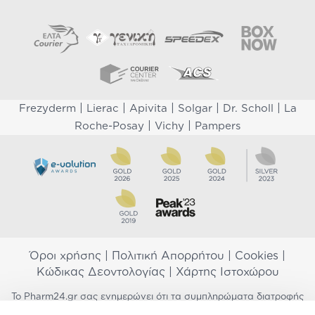
|
|
|
|
|
Frezyderm
Lierac
Apivita
Solgar
Dr. Scholl
La
|
|
Roche-Posay
Vichy
Pampers
Όροι χρήσης
|
Πολιτική Απορρήτου
|
Cookies
|
Κώδικας Δεοντολογίας
|
Χάρτης Ιστοχώρου
Το Pharm24.gr σας ενημερώνει ότι τα συμπληρώματα διατροφής
δεν αντικαθιστούν μια ισορροπημένη διατροφή και δεν