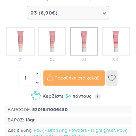
03 (6,90€)
01
02
03
04
Προσθήκη στο καλάθι
Κερδίστε
34
πόντους
i
BARCODE:
5201641006450
ΒΑΡΟΣ:
18gr
Δες επίσης:
Ρουζ - Bronzing Powders - Highlighter
,
Ρουζ