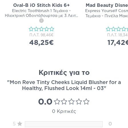
Oral-B iO Stitch Kids 6+
Mad Beauty Disne
Electric Toothbrush 1 Τεμάχιο -
Express Yourself Cosm
Ηλεκτρική Οδοντόβουρτσα με 3 Λειτ
...
Τεμάχια - Πινέλα Μακ
i
Π.Λ.Τ.
98,46€
Π.Λ.Τ.
18,3
48,25€
17,42
Κριτικές για το
"Mon Reve Tinty Cheeks Liquid Blusher for a
Healthy, Flushed Look 14ml - 03"
0.0
0 Κριτικές
5
0