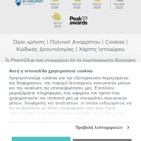
Όροι χρήσης
|
Πολιτική Απορρήτου
|
Cookies
|
Κώδικας Δεοντολογίας
|
Χάρτης Ιστοχώρου
Το Pharm24.gr σας ενημερώνει ότι τα συμπληρώματα διατροφής
δεν αντικαθιστούν μια ισορροπημένη διατροφή και δεν
Αυτή η ιστοσελίδα χρησιμοποιεί cookies
προορίζονται για την πρόληψη, αγωγή ή θεραπεία ανθρώπινης
νόσου. Συμβουλευτείτε τον γιατρό σας εάν είστε έγκυος,
Χρησιμοποιούμε cookies για την εξατομίκευση περιεχομένου
και διαφημίσεων, την παροχή λειτουργιών κοινωνικών μέσων
θηλάζετε, ακολουθείτε παράλληλα φαρμακευτική αγωγή ή
και την ανάλυση της επισκεψιμότητάς μας. Επιπλέον,
αντιμετωπίζετε προβλήματα υγείας πριν χρησιμοποιήσετε
μοιραζόμαστε πληροφορίες που αφορούν τον τρόπο που
οποιοδήποτε συμπλήρωμα διατροφής. Προσπαθούμε διαρκώς να
χρησιμοποιείτε τον ιστότοπό μας με συνεργάτες κοινωνικών
σας παρέχουμε ακριβείς και έγκυρες πληροφορίες. Σε περίπτωση
μέσων, διαφήμισης και αναλύσεων, οι οποίοι ενδεχομένως να
που έχετε κάποια ερώτηση ή παρατήρηση σχετικά με αυτές,
τις συνδυάσουν με άλλες πληροφορίες που τους έχετε
παρακαλώ
επικοινωνήστε μαζί μας
.
παραχωρήσει ή τις οποίες έχουν συλλέξει σε σχέση με την
από μέρους σας χρήση των υπηρεσιών τους. Αν συνεχίσετε
*Ισχύουν όροι & προϋποθέσεις
να χρησιμοποιείτε την ιστοσελίδα μας, συναινείτε στη χρήση
Προβολή λεπτομερειών
των cookies μας.
Copyright
©
2012-2026 - All rights Reserved •
Περισσότερες πληροφορίες σχετικά με τα cookies, μπορείτε
Website by
24lc.gr
να δείτε
εδώ
.