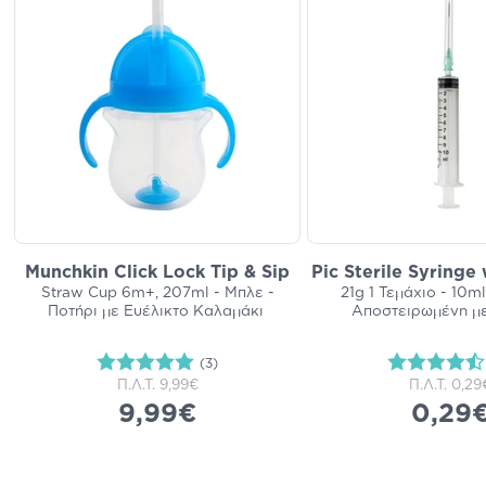
Munchkin Click Lock Tip & Sip
Pic Sterile Syringe
Straw Cup 6m+, 207ml - Μπλε -
21g 1 Τεμάχιο - 10m
Ποτήρι με Ευέλικτο Καλαμάκι
Αποστειρωμένη μ
(3)
Π.Λ.Τ.
9,99€
Π.Λ.Τ.
0,29
9,99€
0,29