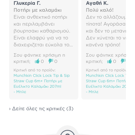
Γλυκερία Γ.
Αγαθή Κ.
Ποτήρι με καλαμάκι
Πολύ καλό!
Είναι ανθεκτικό ποτήρι
Δεν το αλλάζουμε μ
και περιλαμβάνει
τίποτα! Αγοράσαμε 
βουρτσακι καθαρισμού.
και δεν το μετανιώσ
Είναι ελαφρύ για να το
Δεν χύνεται το νερό
διαχειριζεται εύκολα το
κανένα τρόπο!
παιδί.
Σου φάνηκε χρήσιμη η
Σου φάνηκε χρήσιμη 
κριτική;
0
0
κριτική;
0
0
Κριτική από το προϊόν:
Κριτική από το προϊόν:
Munchkin Click Lock Tip & Sip
Munchkin Click Lock Tip &
Straw Cup 6m+ Ποτήρι με
Straw Cup 6m+ Ποτήρι με
Ευέλικτο Καλαμάκι 207ml
Ευέλικτο Καλαμάκι 207ml
- Μπλε
- Μπλε
› Δείτε όλες τις κριτικές (3)