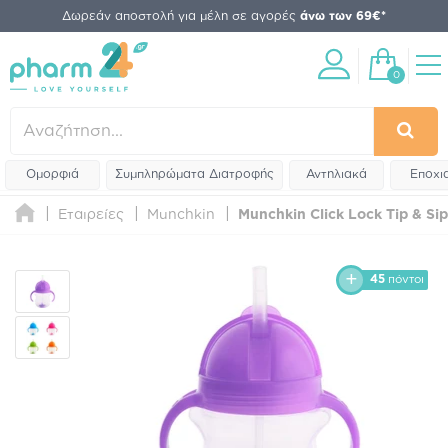
Δωρεάν αποστολή για μέλη σε αγορές
άνω των 69€*
0
Ομορφιά
Συμπληρώματα Διατροφής
Αντηλιακά
Εποχι
Εταιρείες
Munchkin
Munchkin Click Lock Tip & S
45
πόντοι