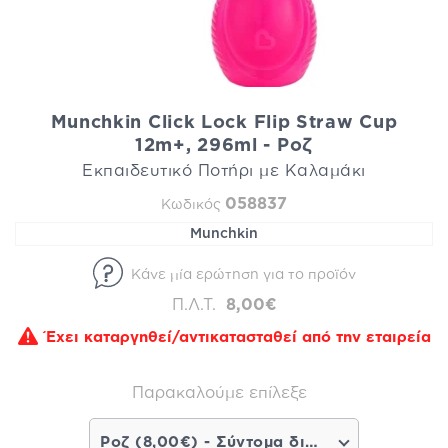
Munchkin Click Lock Flip Straw Cup
12m+, 296ml - Ροζ
Εκπαιδευτικό Ποτήρι με Καλαμάκι
058837
Κωδικός
Munchkin
Κάνε μία ερώτηση για το προϊόν
Π.Λ.Τ.
8,00€
Έχει καταργηθεί/αντικατασταθεί από την εταιρεία
Παρακαλούμε επίλεξε
Ροζ (8,00€) - Σύντομα διαθέσιμο