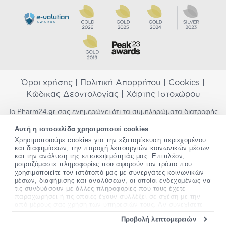
Όροι χρήσης
|
Πολιτική Απορρήτου
|
Cookies
|
Κώδικας Δεοντολογίας
|
Χάρτης Ιστοχώρου
Το Pharm24.gr σας ενημερώνει ότι τα συμπληρώματα διατροφής
δεν αντικαθιστούν μια ισορροπημένη διατροφή και δεν
Αυτή η ιστοσελίδα χρησιμοποιεί cookies
προορίζονται για την πρόληψη, αγωγή ή θεραπεία ανθρώπινης
Χρησιμοποιούμε cookies για την εξατομίκευση περιεχομένου
νόσου. Συμβουλευτείτε τον γιατρό σας εάν είστε έγκυος,
και διαφημίσεων, την παροχή λειτουργιών κοινωνικών μέσων
θηλάζετε, ακολουθείτε παράλληλα φαρμακευτική αγωγή ή
και την ανάλυση της επισκεψιμότητάς μας. Επιπλέον,
αντιμετωπίζετε προβλήματα υγείας πριν χρησιμοποιήσετε
μοιραζόμαστε πληροφορίες που αφορούν τον τρόπο που
οποιοδήποτε συμπλήρωμα διατροφής. Προσπαθούμε διαρκώς να
χρησιμοποιείτε τον ιστότοπό μας με συνεργάτες κοινωνικών
σας παρέχουμε ακριβείς και έγκυρες πληροφορίες. Σε περίπτωση
μέσων, διαφήμισης και αναλύσεων, οι οποίοι ενδεχομένως να
που έχετε κάποια ερώτηση ή παρατήρηση σχετικά με αυτές,
τις συνδυάσουν με άλλες πληροφορίες που τους έχετε
παρακαλώ
επικοινωνήστε μαζί μας
.
παραχωρήσει ή τις οποίες έχουν συλλέξει σε σχέση με την
από μέρους σας χρήση των υπηρεσιών τους. Αν συνεχίσετε
να χρησιμοποιείτε την ιστοσελίδα μας, συναινείτε στη χρήση
*Ισχύουν όροι & προϋποθέσεις
Προβολή λεπτομερειών
των cookies μας.
Copyright
©
2012-2026 - All rights Reserved •