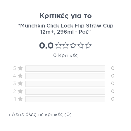
Κριτικές για το
"Munchkin Click Lock Flip Straw Cup
12m+, 296ml - Ροζ"
0.0
0 Κριτικές
5
0
4
0
3
0
2
0
1
0
› Δείτε όλες τις κριτικές (0)