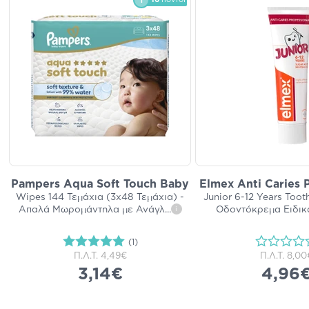
Pampers Aqua Soft Touch Baby
Elmex Anti Caries 
Wipes 144 Τεμάχια (3x48 Τεμάχια) -
Junior 6-12 Years Toot
Απαλά Μωρομάντηλα με Ανάγλ
...
Οδοντόκρεμα Ειδικ
i
(1)
Π.Λ.Τ.
4,49€
Π.Λ.Τ.
8,00
3,14€
4,96