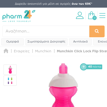
Δωρεάν αποστολή για μέλη σε αγορές
άνω των 69€*
0
Ομορφιά
Συμπληρώματα Διατροφής
Αντηλιακά
Εποχι
Εταιρείες
Munchkin
Munchkin Click Lock Flip Str
40
πόντοι