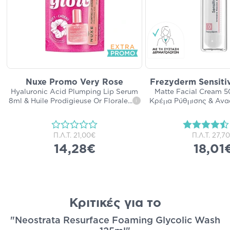
Nuxe Promo Very Rose
Frezyderm Sensiti
Hyaluronic Acid Plumping Lip Serum
Matte Facial Cream 
8ml & Huile Prodigieuse Or Florale
...
Κρέμα Ρύθμισης & Ανα
i
Π.Λ.Τ.
21,00€
Π.Λ.Τ.
27,7
14,28€
18,01
Κριτικές για το
"Neostrata Resurface Foaming Glycolic Wash