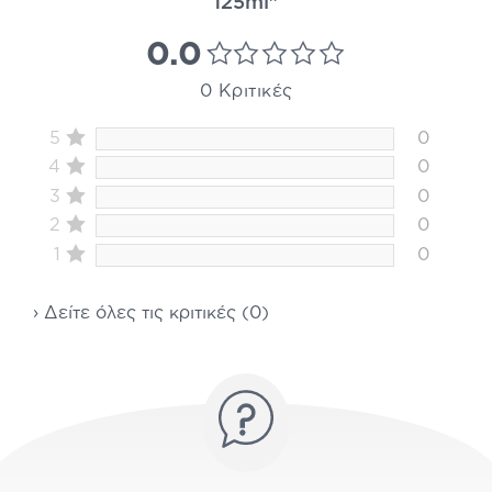
125ml"
0.0
0 Κριτικές
5
0
4
0
3
0
2
0
1
0
› Δείτε όλες τις κριτικές (0)