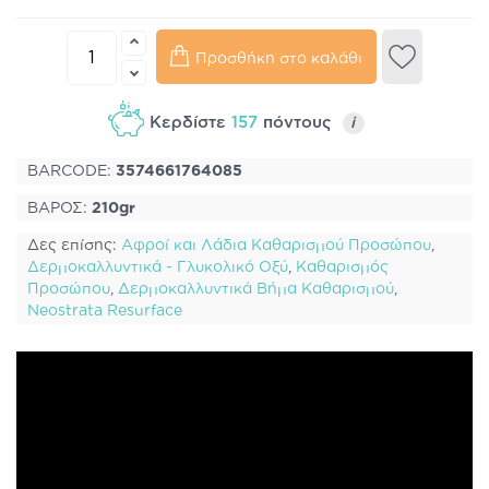
Προσθήκη στο καλάθι
Κερδίστε
157
πόντους
i
BARCODE:
3574661764085
ΒΑΡΟΣ:
210gr
Δες επίσης:
Αφροί και Λάδια Καθαρισμού Προσώπου
,
Δερμοκαλλυντικά - Γλυκολικό Οξύ
,
Καθαρισμός
Προσώπου
,
Δερμοκαλλυντικά Βήμα Καθαρισμού
,
Neostrata Resurface