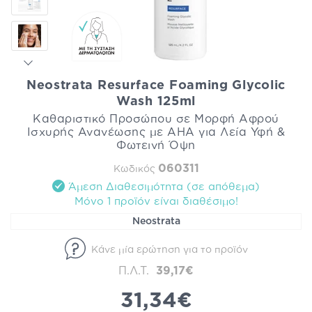
Neostrata Resurface Foaming Glycolic
Wash 125ml
Καθαριστικό Προσώπου σε Μορφή Αφρού
Ισχυρής Ανανέωσης με AHA για Λεία Υφή &
Φωτεινή Όψη
060311
Κωδικός
Άμεση Διαθεσιμότητα (σε απόθεμα)
Mόνο 1 προϊόν είναι διαθέσιμo!
Neostrata
Κάνε μία ερώτηση για το προϊόν
Π.Λ.Τ.
39,17€
31,34€