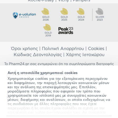
|
|
Roche-Posay
Vichy
Pampers
Όροι χρήσης
|
Πολιτική Απορρήτου
|
Cookies
|
Κώδικας Δεοντολογίας
|
Χάρτης Ιστοχώρου
Το Pharm24.gr σας ενημερώνει ότι τα συμπληρώματα διατροφής
δεν αντικαθιστούν μια ισορροπημένη διατροφή και δεν
Αυτή η ιστοσελίδα χρησιμοποιεί cookies
προορίζονται για την πρόληψη, αγωγή ή θεραπεία ανθρώπινης
Χρησιμοποιούμε cookies για την εξατομίκευση περιεχομένου
νόσου. Συμβουλευτείτε τον γιατρό σας εάν είστε έγκυος,
και διαφημίσεων, την παροχή λειτουργιών κοινωνικών μέσων
θηλάζετε, ακολουθείτε παράλληλα φαρμακευτική αγωγή ή
και την ανάλυση της επισκεψιμότητάς μας. Επιπλέον,
αντιμετωπίζετε προβλήματα υγείας πριν χρησιμοποιήσετε
μοιραζόμαστε πληροφορίες που αφορούν τον τρόπο που
οποιοδήποτε συμπλήρωμα διατροφής. Προσπαθούμε διαρκώς να
χρησιμοποιείτε τον ιστότοπό μας με συνεργάτες κοινωνικών
σας παρέχουμε ακριβείς και έγκυρες πληροφορίες. Σε περίπτωση
μέσων, διαφήμισης και αναλύσεων, οι οποίοι ενδεχομένως να
που έχετε κάποια ερώτηση ή παρατήρηση σχετικά με αυτές,
τις συνδυάσουν με άλλες πληροφορίες που τους έχετε
παρακαλώ
επικοινωνήστε μαζί μας
.
παραχωρήσει ή τις οποίες έχουν συλλέξει σε σχέση με την
από μέρους σας χρήση των υπηρεσιών τους. Αν συνεχίσετε
να χρησιμοποιείτε την ιστοσελίδα μας, συναινείτε στη χρήση
*Ισχύουν όροι & προϋποθέσεις