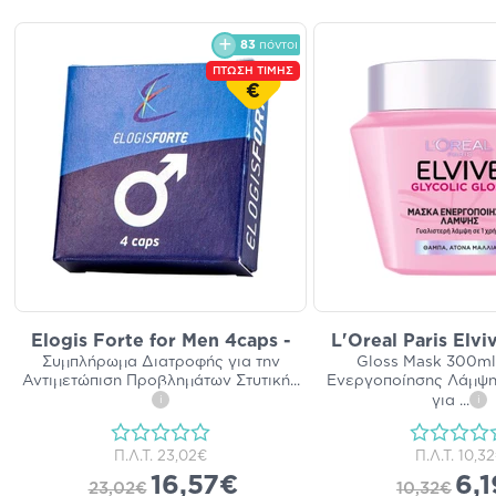
83
πόντοι
ΠΤΩΣΗ ΤΙΜΗΣ
€
Elogis Forte for Men 4caps -
L'Oreal Paris Elvi
Συμπλήρωμα Διατροφής για την
Gloss Mask 300ml
Αντιμετώπιση Προβλημάτων Στυτική
...
Ενεργοποίησης Λάμψη
για
...
i
i
Π.Λ.Τ.
23,02€
Π.Λ.Τ.
10,3
16,57€
6,
23,02€
10,32€