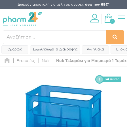
Δωρεάν αποστολή για μέλη σε αγορές
άνω των 69€*
0
Ομορφιά
Συμπληρώματα Διατροφής
Αντηλιακά
Εποχι
Εταιρείες
Nuk
Nuk Τελαράκι για Μπιμπερό 1 Τεμάχ
34
πόντοι