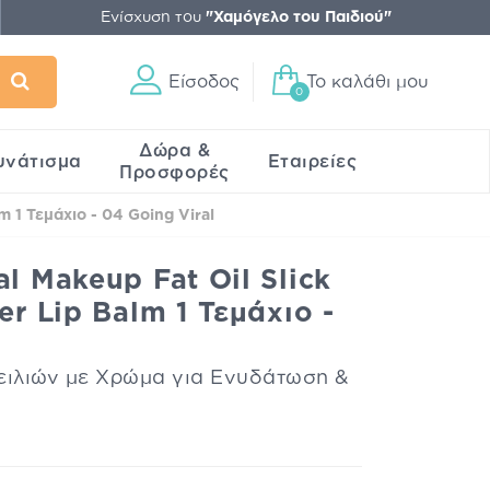
Ενίσχυση του
"Χαμόγελο του Παιδιού"
Είσοδος
Το καλάθι μου
0
Δώρα &
υνάτισμα
Εταιρείες
Προσφορές
m 1 Τεμάχιο - 04 Going Viral
l Makeup Fat Oil Slick
er Lip Balm 1 Τεμάχιο -
ιλιών με Χρώμα για Ενυδάτωση &