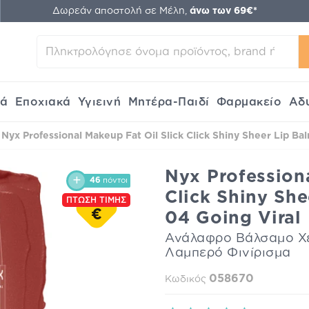
Δωρεάν αποστολή σε Μέλη,
άνω των 69€*
κά
Εποχιακά
Υγιεινή
Μητέρα-Παιδί
Φαρμακείο
Αδ
Nyx Professional Makeup Fat Oil Slick Click Shiny Sheer Lip Bal
Nyx Professiona
46
πόντοι
Click Shiny She
ΠΤΩΣΗ ΤΙΜΗΣ
€
04 Going Viral
Ανάλαφρο Βάλσαμο Χε
Λαμπερό Φινίρισμα
058670
Κωδικός