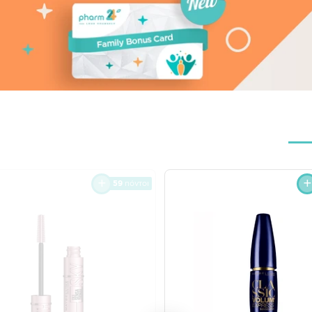
59
πόντοι