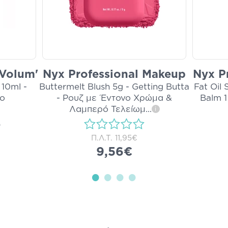
 Volum'
Nyx Professional Makeup
Nyx P
10ml -
Buttermelt Blush 5g - Getting Butta
Fat Oil 
ο
- Ρουζ με Έντονο Χρώμα &
Balm 1
Λαμπερό Τελείωμ
...
i
)
Π.Λ.Τ.
11,95€
9,56€