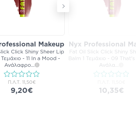
rofessional Makeup
Nyx Professional M
Slick Click Shiny Sheer Lip
Fat Oil Slick Click Shiny S
 Τεμάχιο - 11 In a Mood -
Balm 1 Τεμάχιο - 09 That's
Ανάλαφρο
...
Ανάλα
...
i
i
Π.Λ.Τ.
11,50€
Π.Λ.Τ.
11,50€
9,20€
10,35€