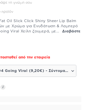
ράψε τη γνώμη σου
 προϊόν
at Oil Slick Click Shiny Sheer Lip Balm
ών με Χρώμα για Ενυδάτωση & Λαμπερό
Going Viral Χείλη ζουμερά, με...
Διαβάστε
τασταθεί από την εταιρεία
04 Going Viral (9,20€) - Σύντομα διαθέσιμο
ς
i