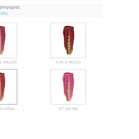
ατηγορία:
ηθεί
'S MAJOR
11 IN A MOOD
G VIRAL
07 DM ME