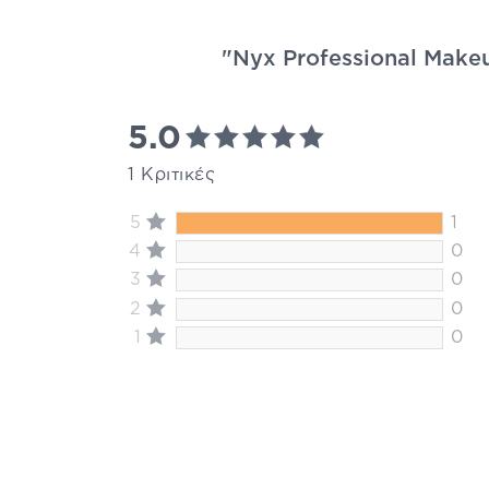
"Nyx Professional Makeup
5.0
1 Κριτικές
5
1
4
0
3
0
2
0
1
0