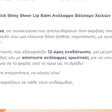
 Click Shiny Sheer Lip Balm Ανάλαφρο Βάλσαμο Χειλι
μα
, σε συσκευασία που απελευθερώνει όση ακριβώς ποσ
είλη σου μια πλούσια δόση βαθιάς περιποίησης, με αυτ
y
.
ντασης που εξασφαλίζει
12 ώρες ενυδάτωσης
, για μέγι
αθώς και με
απίστευτα ανάλαφρες χρωστικές
για να ντύ
 για να το φοράς από το πρωί ως το βράδυ!
α σταματήσεις να κάνεις κλικ!
αιριάζουν σε κάθε τόνο επιδερμίδας.