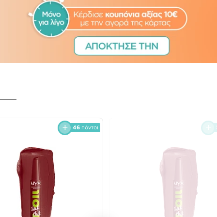
46
πόντοι