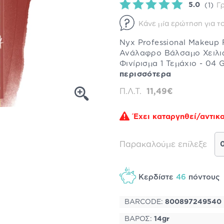
5.0
(1)
Γ
Κάνε μία ερώτηση για το
Nyx Professional Makeup F
Ανάλαφρο Βάλσαμο Χειλι
Φινίρισμα 1 Τεμάχιο - 04 
περισσότερα
Π.Λ.Τ.
11,49€
Έχει καταργηθεί/αντικα
Παρακαλούμε επίλεξε
Κερδίστε
46
πόντου
BARCODE:
800897249540
ΒΑΡΟΣ:
14gr