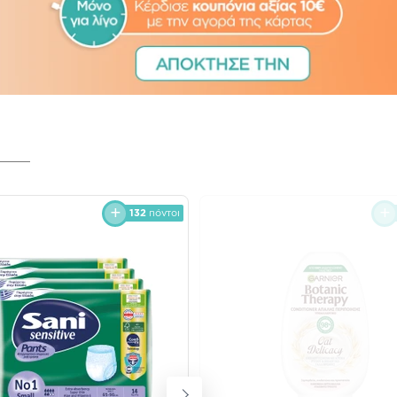
132
πόντοι