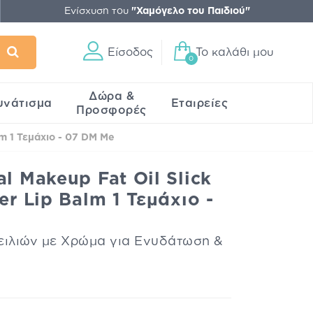
Ενίσχυση του
"Χαμόγελο του Παιδιού"
Είσοδος
Το καλάθι μου
0
Δώρα &
υνάτισμα
Εταιρείες
Προσφορές
lm 1 Τεμάχιο - 07 DM Me
l Makeup Fat Oil Slick
er Lip Balm 1 Τεμάχιο -
ιλιών με Χρώμα για Ενυδάτωση &