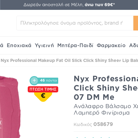
Δωρεάν αποστολή σε Μέλη,
άνω των 69€*
κά
Εποχιακά
Υγιεινή
Μητέρα-Παιδί
Φαρμακείο
Αδ
Nyx Professional Makeup Fat Oil Slick Click Shiny Sheer Lip Ba
Nyx Professiona
46
πόντοι
Click Shiny She
ΠΤΩΣΗ ΤΙΜΗΣ
€
07 DM Me
Ανάλαφρο Βάλσαμο Χε
Λαμπερό Φινίρισμα
058679
Κωδικός