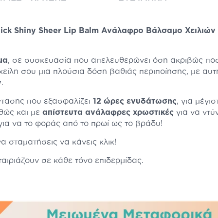
 Click Shiny Sheer Lip Balm Ανάλαφρο Βάλσαμο Χειλι
μα
, σε συσκευασία που απελευθερώνει όση ακριβώς ποσ
είλη σου μια πλούσια δόση βαθιάς περιποίησης, με αυτ
y
.
ντασης που εξασφαλίζει
12 ώρες ενυδάτωσης
, για μέγι
αθώς και με
απίστευτα ανάλαφρες χρωστικές
για να ντύ
 για να το φοράς από το πρωί ως το βράδυ!
α σταματήσεις να κάνεις κλικ!
αιριάζουν σε κάθε τόνο επιδερμίδας.