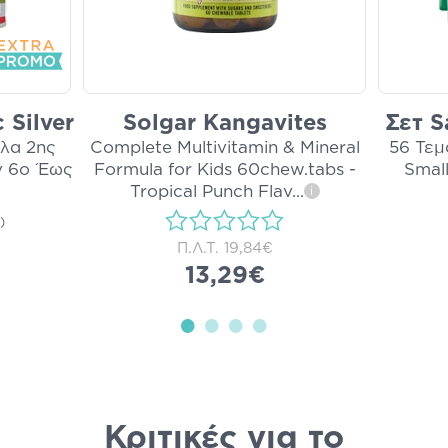
 Silver
Solgar Kangavites
Σετ S
άλα 2ης
Complete Multivitamin & Mineral
56 Τεμ
ν 6ο Έως
Formula for Kids 60chew.tabs -
Smal
Tropical Punch Flav
...
i
)
Π.Λ.Τ.
19,84€
13,29€
Κριτικές για το