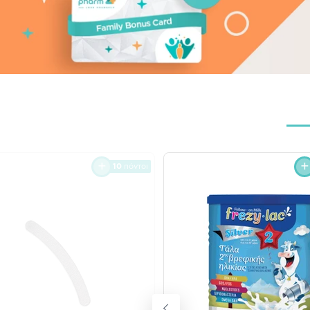
10
πόντοι