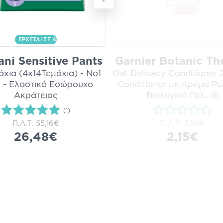
ΕΡΧΕΤΑΙ ΣΕ ΔΙΑΚΡΙΤΙΚΗ ΣΥΣΚΕΥΑΣΙΑ
ani Sensitive Pants
Garnier Botanic Th
άχια (4x14Τεμάχια) - No1
Oat Delicacy Conditioner 
l - Ελαστικό Εσώρουχο
Conditioner με Κρέμα Ρυ
Ακράτειας
Βιολογικό Γάλ
...
i
(1)
Π.Λ.Τ.
55,16€
Π.Λ.Τ.
3,58€
26,48€
2,15€