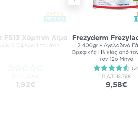
iz F513 Χάρτινη Λίμα
Frezyderm Frezylac
ιών 2 Όψεων 1 τεμάχιο
2 400gr - Αγελαδινό Γ
Βρεφικής Ηλικίας από το
τον 12ο Μήνα
(54
Π.Λ.Τ.
3,26€
Π.Λ.Τ.
12,78€
1,92€
9,58€