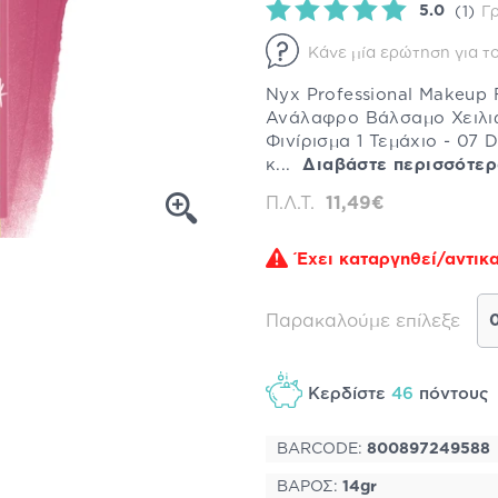
5.0
(1)
Γ
Κάνε μία ερώτηση για το
Nyx Professional Makeup F
Ανάλαφρο Βάλσαμο Χειλι
Φινίρισμα 1 Τεμάχιο - 07
κ...
Διαβάστε περισσότε
Π.Λ.Τ.
11,49€
Έχει καταργηθεί/αντικα
Παρακαλούμε επίλεξε
Κερδίστε
46
πόντου
BARCODE:
800897249588
ΒΑΡΟΣ:
14gr