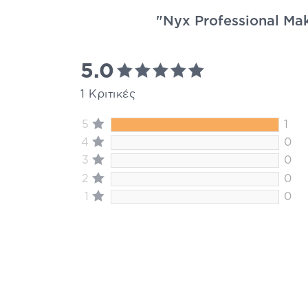
"Nyx Professional Mak
5.0
1 Κριτικές
5
1
4
0
3
0
2
0
1
0