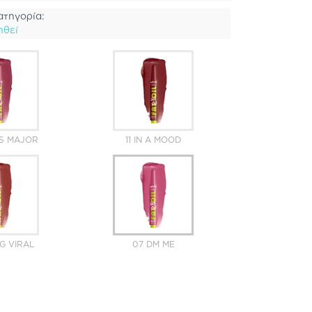
ατηγορία:
ηθεί
'S MAJOR
11 IN A MOOD
G VIRAL
07 DM ME