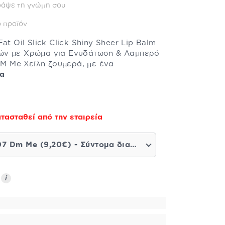
ράψε τη γνώμη σου
 προϊόν
at Oil Slick Click Shiny Sheer Lip Balm
ών με Χρώμα για Ενυδάτωση & Λαμπερό
 DM Me Χείλη ζουμερά, με ένα
ρα
τασταθεί από την εταιρεία
07 Dm Me (9,20€) - Σύντομα διαθέσιμο
ς
i