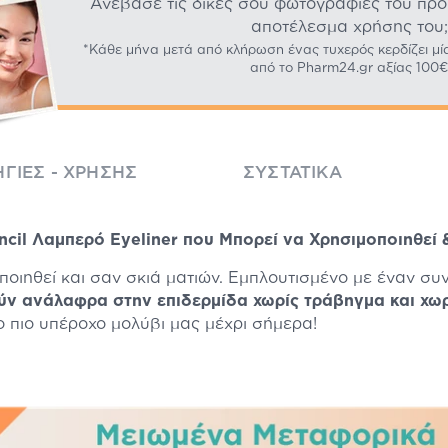
Ανέβασε τις δικές σου φωτογραφίες του προϊό
αποτέλεσμα χρήσης του;
*Κάθε μήνα μετά από κλήρωση ένας τυχερός κερδίζει μί
από το Pharm24.gr αξίας 100€
ΓΊΕΣ - ΧΡΉΣΗΣ
ΣΥΣΤΑΤΙΚΆ
il Λαμπερό Eyeliner που Μπορεί να Χρησιμοποιηθεί &
ποιηθεί και σαν σκιά ματιών. Εμπλουτισμένο με έναν σ
ύν ανάλαφρα στην επιδερμίδα χωρίς τράβηγμα και χωρί
ο πιο υπέροχο μολύβι μας μέχρι σήμερα!