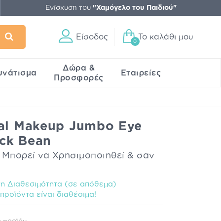
Ενίσχυση του
"Χαμόγελο του Παιδιού"
Είσοδος
Το καλάθι μου
0
Δώρα &
υνάτισμα
Εταιρείες
Προσφορές
nal Makeup Jumbo Eye
ack Bean
 Μπορεί να Χρησιμοποιηθεί & σαν
 Διαθεσιμότητα (σε απόθεμα)
προϊόντα είναι διαθέσιμα!