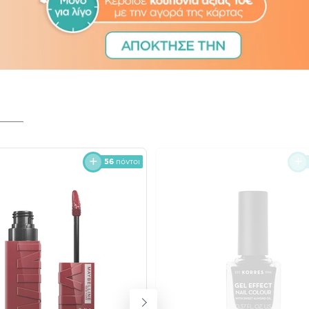
56
πόντοι