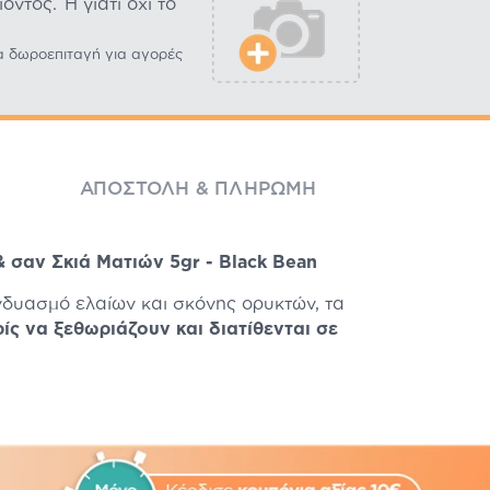
ντος. Ή γιατί όχι το
α δωροεπιταγή για αγορές
ΑΠΟΣΤΟΛΉ & ΠΛΗΡΩΜΉ
 σαν Σκιά Ματιών 5gr - Black Bean
υνδυασμό ελαίων και σκόνης ορυκτών, τα
ς να ξεθωριάζουν και διατίθενται σε