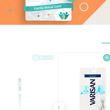
38
πόντοι