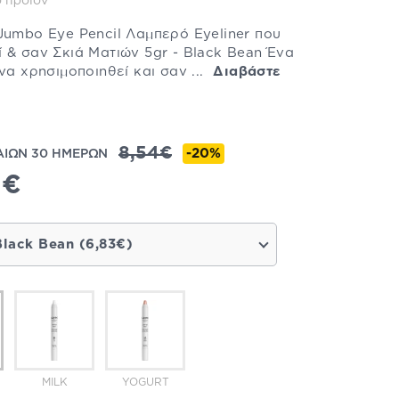
 προϊόν
Jumbo Eye Pencil Λαμπερό Eyeliner που
 & σαν Σκιά Ματιών 5gr - Black Bean Ένα
να χρησιμοποιηθεί και σαν ...
Διαβάστε
8,54€
-20%
ΑΙΩΝ 30 ΗΜΕΡΩΝ
3€
Black Bean (6,83€)
MILK
YOGURT