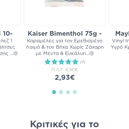
i 10-
Kaiser Bimenthol 75g -
Mayb
πεζ 1
Καραμέλες για τον Ερεθισμένο
Vinyl I
Κάλτσες
Λαιμό & τον Βήχα Χωρίς Ζάχαρη
Υγρό Κρ
εσης
...
με Μέντα & Ευκάλυπ
...
i
i
(7)
Π.Λ.Τ.
4,50€
2,93€
Κριτικές για το