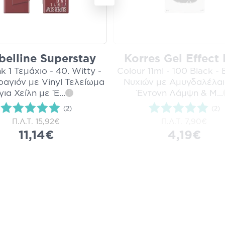
elline Superstay
Korres Gel Effect 
nk 1 Τεμάχιο - 40. Witty -
Colour 11ml - 100 Black - 
αγιόν με Vinyl Τελείωμα
Νυχιών με Αμυγδαλέλαι
για Χείλη με Έ
...
Έντονη Λάμψη & Μ
...
i
(2)
(2)
Π.Λ.Τ.
15,92€
Π.Λ.Τ.
7,90€
11,14€
4,19€