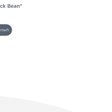
ack Bean"
ιτική