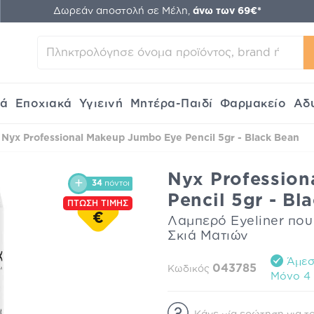
Δωρεάν αποστολή σε Μέλη,
άνω των 69€*
κά
Εποχιακά
Υγιεινή
Μητέρα-Παιδί
Φαρμακείο
Αδ
Nyx Professional Makeup Jumbo Eye Pencil 5gr - Black Bean
Nyx Professio
34
πόντοι
Pencil 5gr - Bl
ΠΤΩΣΗ ΤΙΜΗΣ
€
Λαμπερό Eyeliner που
Σκιά Ματιών
Άμεση
043785
Κωδικός
Mόνο 4 