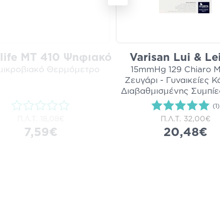
life MT 410 Ψηφιακό
Varisan Lui & Le
ιμικροβιακό Θερμόμετρο
15mmHg 129 Chiaro Μ
Ζευγάρι - Γυναικείες 
Διαβαθμισμένης Συμπί
(1)
Π.Λ.Τ.
18,08€
Π.Λ.Τ.
32,00€
7,59€
20,48€