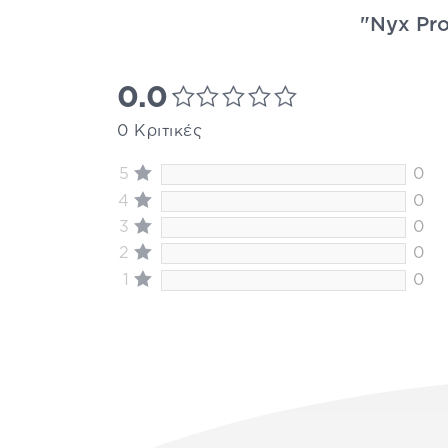
"Nyx Pro
0.0
0 Κριτικές
5
0
4
0
3
0
2
0
1
0