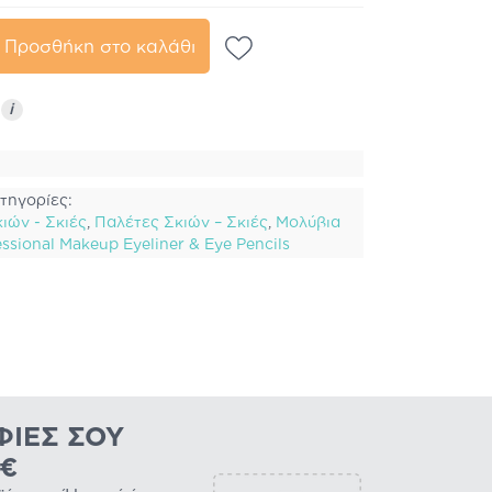
Προσθήκη στο καλάθι
ς
i
τηγορίες:
ιών - Σκιές
,
Παλέτες Σκιών – Σκιές
,
Μολύβια
ssional Makeup Eyeliner & Eye Pencils
ΦΊΕΣ ΣΟΥ
0€