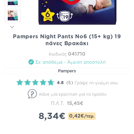
Pampers Night Pants Νο6 (15+ kg) 19
πάνες Βρακάκι
041710
Κωδικός
Σε απόθεμα - Άμεση αποστολή
Pampers
4.8
(5)
Γράψε τη γνώμη σου
Κάνε μία ερώτηση για το προϊόν
Π.Λ.Τ.
15,45€
8,34€
0,42€
/τεμ.