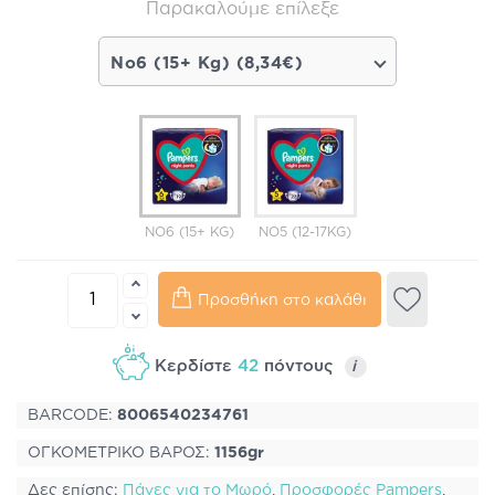
Παρακαλούμε επίλεξε
Νο6 (15+ Kg) (8,34€)
ΝΟ6 (15+ KG)
ΝΟ5 (12-17KG)
Προσθήκη στο καλάθι
Κερδίστε
42
πόντους
i
BARCODE:
8006540234761
ΟΓΚΟΜΕΤΡΙΚΟ ΒΑΡΟΣ:
1156gr
Δες επίσης:
Πάνες για το Μωρό
,
Προσφορές Pampers
,