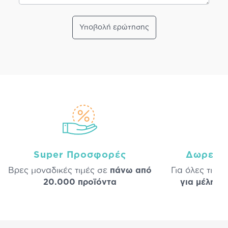
Υποβολή ερώτησης
Super Προσφορές
Δωρεάν
Βρες μοναδικές τιμές σε
πάνω από
Για όλες τις 
20.000 προϊόντα
για μέλη
σε