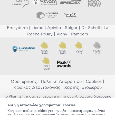
|
|
|
|
|
Frezyderm
Lierac
Apivita
Solgar
Dr. Scholl
La
|
|
Roche-Posay
Vichy
Pampers
Όροι χρήσης
|
Πολιτική Απορρήτου
|
Cookies
|
Κώδικας Δεοντολογίας
|
Χάρτης Ιστοχώρου
Το Pharm24.gr σας ενημερώνει ότι τα συμπληρώματα διατροφής
δεν αντικαθιστούν μια ισορροπημένη διατροφή και δεν
Αυτή η ιστοσελίδα χρησιμοποιεί cookies
προορίζονται για την πρόληψη, αγωγή ή θεραπεία ανθρώπινης
Χρησιμοποιούμε cookies για την εξατομίκευση περιεχομένου
νόσου. Συμβουλευτείτε τον γιατρό σας εάν είστε έγκυος,
και διαφημίσεων, την παροχή λειτουργιών κοινωνικών μέσων