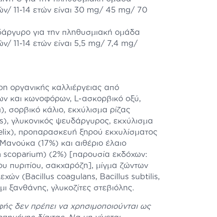
ών/ 11-14 ετών είναι 30 mg/ 45 mg/ 70
δάργυρο για την πληθυσμιακή ομάδα
ών/ 11-14 ετών είναι 5,5 mg/ 7,4 mg/
η οργανικής καλλιέργειας από
ων και κωνοφόρων, L-ασκορβικό οξύ,
), σορβικό κάλιο, εκχύλισμα ρίζας
lis), γλυκονικός ψευδάργυρος, εκχύλισμα
elix), προπαρασκευή ξηρού εκχυλίσματος
 Μανούκα (17%) και αιθέριο έλαιο
scoparium) (2%) [παρουσία εκδόχων:
του πυριτίου, σακχαρόζη], μίγμα ζώντων
ών (Bacillus coagulans, Bacillus subtilis,
όμμι ξανθάνης, γλυκοζίτες στεβιόλης.
ής δεν πρέπει να χρησιμοποιούνται ως