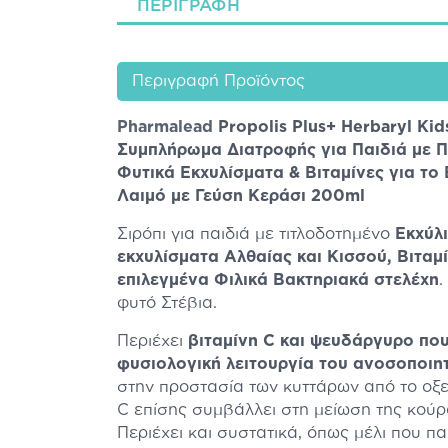
ΠΕΡΙΓΡΑΦΉ
Περιγραφή Προϊόντος
Pharmalead
Propolis Plus+ Herbaryl Kid
Συμπλήρωμα Διατροφής για Παιδιά με 
Φυτικά Εκχυλίσματα & Βιταμίνες για το
Λαιμό με Γεύση Κεράσι 200ml
Σιρόπι για παιδιά με τιτλοδοτημένο
Εκχύλ
εκχυλίσματα Αλθαίας και Κισσού, Βιταμ
επιλεγμένα Φιλικά Βακτηριακά στελέχη
.
φυτό Στέβια.
Περιέχει
βιταμίνη C και ψευδάργυρο πο
φυσιολογική λειτουργία του ανοσοποιη
στην προστασία των κυττάρων από το οξει
C επίσης συμβάλλει στη μείωση της κούρ
Περιέχει και συστατικά, όπως μέλι που