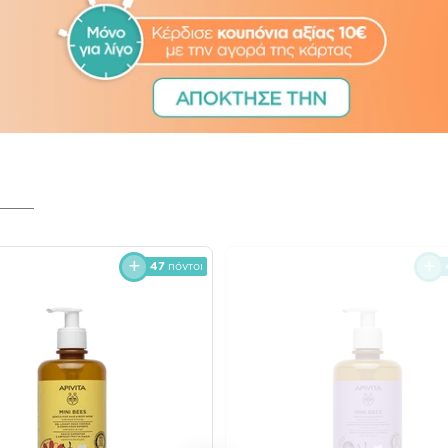
47
πόντοι