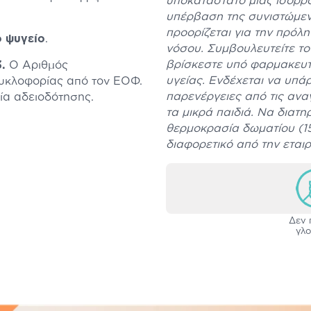
υποκατάστατο μίας ισορρο
υπέρβαση της συνιστώμεν
προορίζεται για την πρόλ
ο ψυγείο
.
νόσου. Συμβουλευτείτε το 
βρίσκεστε υπό φαρμακευτ
3.
Ο Αριθμός
υγείας. Ενδέχεται να υπά
κυκλοφορίας από τον ΕΟΦ.
παρενέργειες από τις αν
σία αδειοδότησης.
τα μικρά παιδιά. Να διατη
θερμοκρασία δωματίου (15-
διαφορετικό από την εται
Δεν 
γλο