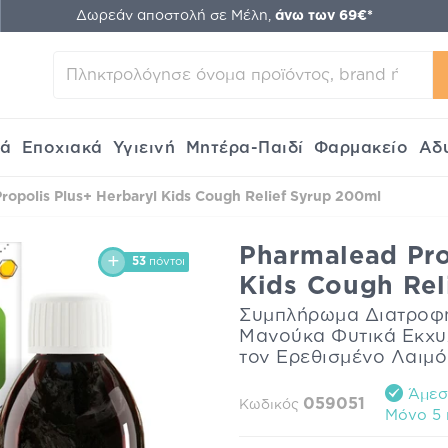
Δωρεάν αποστολή σε Μέλη,
άνω των 69€*
κά
Εποχιακά
Υγιεινή
Μητέρα-Παιδί
Φαρμακείο
Αδ
ropolis Plus+ Herbaryl Kids Cough Relief Syrup 200ml
Pharmalead Pro
53
πόντοι
Kids Cough Rel
Συμπλήρωμα Διατροφής
Μανούκα Φυτικά Εκχυλ
τον Ερεθισμένο Λαιμό
Άμεση
059051
Κωδικός
Mόνο 5 