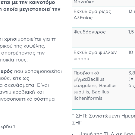
Μανούκα
εται με την καινοτόμο
η οποία μεγιστοποιεί την
Εκχύλισμα ρίζας
13
Αλθαίας
Ψευδάργυρος
1,
 χρησιμοποιείται για τη
ρικού της κυψέλης,
Εκχύλισμα φύλλων
10
 αποτρέποντας την
κισσού
οικία τους.
αυρός
που χρησιμοποιείται
Προβιοτικό
3,
ούς, είτε ως
μίγμα:Bacillus
(= 
α σκευάσματα. Είναι
coagulans, Bacillus
δι
αντιμικροβιακή και
subtilis, Bacillus
licheniformis
ανοσοποιητικό σύστημα
* ΣΗΠ: Συνιστώμενη Ημερή
ΣΗΠ
 χρήση.
H τιμή της ΣΗΔ σε βιτα