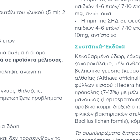
παιδιών 4-6 ετών/ 7-10 ετ
κουτάλι του γλυκού (5 ml) 2
mg, αντίστοιχα
H τιμή της ΣΗΔ σε ψευ
παιδιών 4-6 ετών/ 7-10 ετ
10mg, αντίστοιχα
 ετών.
Συστατικά-Έκδοχα
πό άσθμα ή άτομα
Kεκαθαρμένο ύδωρ, ζάχαρ
κά σε προϊόντα μέλισσας
.
ζαχαροκάλαμο, μέλι άνθε
βελτιωτικό γεύσης (κεράσι
πρόληψη, αγωγή ή
αλθαίας (Althaea officina
φύλλων κισσού (Hedera h
έγκυος, θηλάζετε,
πρόπολης (7-13%) με μέλι
τιμετωπίζετε προβλήματα
μανούκας (Leptospermum 
αραβικό κόμμι, διοξείδιο 
φιλικών βακτηριακών στελεχ
Bacillus licheniformis), κ
ια δόση.
Τα συμπληρώματα διατροφ
και δεν προσεγγίζουν τα