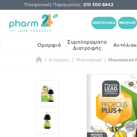
Τηλεφωνικές Παραγγελίες:
210 300 6842
#ΑΝΤΗΛΙΑΚΑ
#BAZAAR
Συμπληρώματα
Ομορφιά
Αντηλια
Διατροφής
Εταιρείες
Pharmalead
Pharmalead P