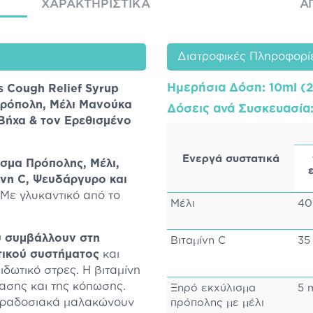
ΧΑΡΑΚΤΗΡΙΣΤΙΚΆ
Α
Διατροφικές Πληροφορί
Ημερήσια Δόση
: 10ml (
s Cough Relief Syrup
Πρόπολη, Μέλι Μανούκα
Δόσεις ανά Συσκευασία
 Βήχα & τον Ερεθισμένο
Ενεργά συστατικά
ισμα Πρόπολης, Μέλι,
ίνη C, Ψευδάργυρο
και
 Mε γλυκαντικό από το
Μέλι
40
υ συμβάλλουν στη
Βιταμίνη C
35
τικού συστήματος
και
δωτικό στρες. Η βιταμίνη
ασης και της κόπωσης.
Ξηρό εκχύλισμα
5 
 παραδοσιακά μαλακώνουν
πρόπολης με μέλι