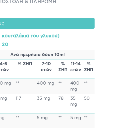
ΠΟΣΤΟΛΉ & ΠΛΗΡΩΜΉ
ες
2 κουταλάκια του γλυκού)
: 20
Ανά ημερήσια δόση 10ml
4-6
% ΣΗΠ
7-10
%
11-14
%
ετών
ετών
ΣΗΠ
ετών
ΣΗΠ
0 mg
**
400 mg
**
400
**
mg
 mg
117
35 mg
78
35
50
mg
mg
**
5 mg
**
5 mg
**