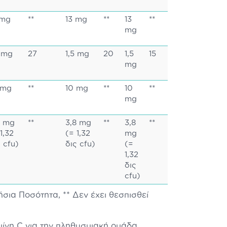
 mg
**
13 mg
**
13
**
mg
5 mg
27
1,5 mg
20
1,5
15
mg
 mg
**
10 mg
**
10
**
mg
8 mg
**
3,8 mg
**
3,8
**
1,32
(= 1,32
mg
ς cfu)
δις cfu)
(=
1,32
δις
cfu)
σια Ποσότητα, ** Δεν έχει θεσπισθεί
μίνη C για την πληθυσμιακή ομάδα