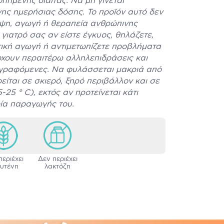
πημένης δίαιτας. Να μη γίνεται
ης ημερήσιας δόσης. Το προϊόν αυτό δεν
ηψη, αγωγή ή θεραπεία ανθρώπινης
γιατρό σας αν είστε έγκυος, θηλάζετε,
ική αγωγή ή αντιμετωπίζετε προβλήματα
ρχουν περαιτέρω αλληλεπιδράσεις και
αγραφόμενες. Να φυλάσσεται μακριά από
ρείται σε σκιερό, ξηρό περιβάλλον και σε
25 ° C), εκτός αν προτείνεται κάτι
ρία παραγωγής του.
περιέχει
Δεν περιέχει
υτένη
λακτόζη