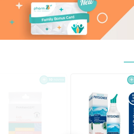
10
πόντοι