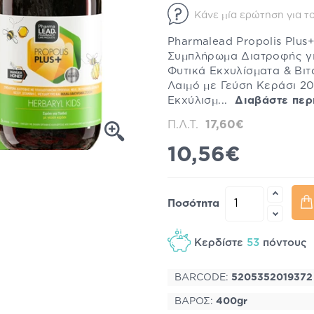
Κάνε μία ερώτηση για το
Pharmalead Propolis Plus+
Συμπλήρωμα Διατροφής γι
Φυτικά Εκχυλίσματα & Βιτ
Λαιμό με Γεύση Κεράσι 20
Εκχύλισμ...
Διαβάστε περ
Π.Λ.Τ.
17,60€
10,56€
Ποσότητα
Κερδίστε
53
πόντους
BARCODE:
5205352019372
ΒΑΡΟΣ:
400gr