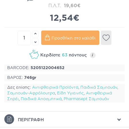
Π.Λ.Τ.
19,60€
12,54€
Προσθήκη στο καλάθι
Κερδίστε
63
πόντους
i
BARCODE:
5205122004652
ΒΑΡΟΣ:
746gr
Δες επίσης:
Αντιφθειρικά Προϊόντα
,
Παιδικά Σαμπουάν
,
Σαμπουάν-Αφρόλουτρα
,
Είδη Υγιεινής
,
Αντιφθειρικά
Σπρέι
,
Παιδικά Αποσμητικά
,
Pharmasept Σαμπουάν
ΠΕΡΙΓΡΑΦΉ