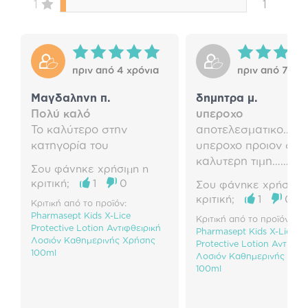
1
1
πριν από 4 χρόνια
πριν από 7 χρό
Μαγδαληνη π.
δημητρα μ.
Πολύ καλό
υπεροχο
Το καλύτερο στην
αποτελεσματικο…..
κατηγορία του
υπεροχο προιον στη
καλυτερη τιμη……
Σου φάνηκε χρήσιμη η
κριτική;
1
0
Σου φάνηκε χρήσιμη 
κριτική;
1
0
Κριτική από το προϊόν:
Pharmasept Kids X-Lice
Κριτική από το προϊόν:
Protective Lotion Αντιφθειρική
Pharmasept Kids X-Lice
Λοσιόν Καθημερινής Χρήσης
Protective Lotion Αντιφθε
100ml
Λοσιόν Καθημερινής Χρή
100ml