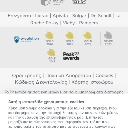
|
|
|
|
|
Frezyderm
Lierac
Apivita
Solgar
Dr. Scholl
La
|
|
Roche-Posay
Vichy
Pampers
Όροι χρήσης
|
Πολιτική Απορρήτου
|
Cookies
|
Κώδικας Δεοντολογίας
|
Χάρτης Ιστοχώρου
Το Pharm24.gr σας ενημερώνει ότι τα συμπληρώματα διατροφής
δεν αντικαθιστούν μια ισορροπημένη διατροφή και δεν
Αυτή η ιστοσελίδα χρησιμοποιεί cookies
προορίζονται για την πρόληψη, αγωγή ή θεραπεία ανθρώπινης
Χρησιμοποιούμε cookies για την εξατομίκευση περιεχομένου
νόσου. Συμβουλευτείτε τον γιατρό σας εάν είστε έγκυος,
και διαφημίσεων, την παροχή λειτουργιών κοινωνικών μέσων
θηλάζετε, ακολουθείτε παράλληλα φαρμακευτική αγωγή ή
και την ανάλυση της επισκεψιμότητάς μας. Επιπλέον,
αντιμετωπίζετε προβλήματα υγείας πριν χρησιμοποιήσετε
μοιραζόμαστε πληροφορίες που αφορούν τον τρόπο που
οποιοδήποτε συμπλήρωμα διατροφής. Προσπαθούμε διαρκώς να
χρησιμοποιείτε τον ιστότοπό μας με συνεργάτες κοινωνικών