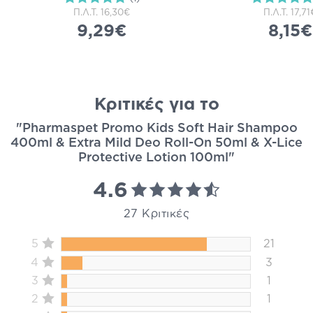
Π.Λ.Τ.
16,30€
Π.Λ.Τ.
17,71
9,29€
8,15€
Κριτικές για το
"Pharmaspet Promo Kids Soft Hair Shampoo
400ml & Extra Mild Deo Roll-On 50ml & X-Lice
Protective Lotion 100ml"
4.6
27 Κριτικές
5
21
4
3
3
1
2
1