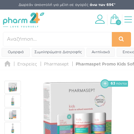
Δωρεάν αποστολή για μέλη σε αγορές
άνω των 69€*
0
Ομορφιά
Συμπληρώματα Διατροφής
Αντηλιακά
Εποχι
Εταιρείες
Pharmasept
Pharmaspet Promo Kids Sof
63
πόντοι