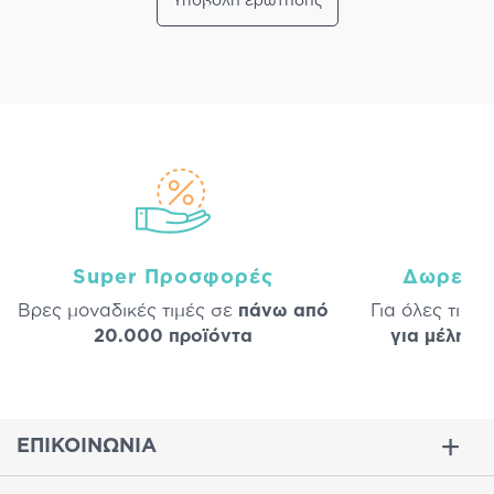
Υποβολή ερώτησης
Super Προσφορές
Δωρεάν
Βρες μοναδικές τιμές σε
πάνω από
Για όλες τις 
20.000 προϊόντα
για μέλη
σε
ΕΠΙΚΟΙΝΩΝΙΑ