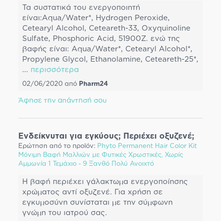
Τα συστατικά του ενεργοποιητή
είναι:Aqua/Water*, Hydrogen Peroxide,
Cetearyl Alcohol, Ceteareth-33, Oxyquinoline
Sulfate, Phosphoric Acid, 51900Z. ενώ της
βαφής είναι: Aqua/Water*, Cetearyl Alcohol*,
Propylene Glycol, Ethanolamine, Ceteareth-25*,
...
περισσότερα
02/06/2020
από
Pharm24
Άφησε την απάντησή σου
Ενδείκνυται για εγκύους; Περιέχει οξυζενέ;
Ερώτηση από το προϊόν:
Phyto Permanent Hair Color Kit
Μόνιμη Βαφή Μαλλιών με Φυτικές Χρωστικές, Χωρίς
Αμμωνία 1 Τεμάχιο - 9 Ξανθό Πολύ Ανοιχτό
Η βαφή περιέχει γάλακτωμα ενεργοποίησης
χρώματος αντί οξυζενέ. Για χρήση σε
εγκυμοσύνη συνίσταται με την σύμφωνη
γνώμη του ιατρού σας.