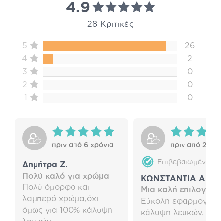
4.9
28 Κριτικές
5
26
4
2
3
0
2
0
1
0
πριν από 6 χρόνια
πριν από 2 χρό
Επιβεβαιωμένη α
Δημήτρα Ζ.
Πολύ καλό για χρώμα
ΚΩΝΣΤΑΝΤΙΑ Α.
Πολύ όμορφο και
Μια καλή επιλογή
λαμπερό χρώμα,όχι
Εύκολη εφαρμογή, 
όμως για 100% κάλυψη
κάλυψη λευκών. Σίγ