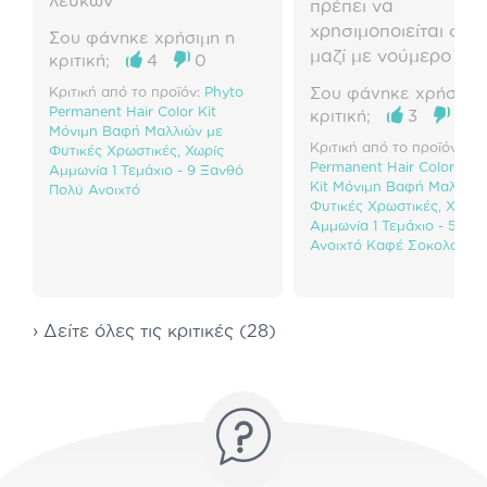
λευκών
πρέπει να
χρησιμοποιείται σε μ
Σου φάνηκε χρήσιμη η
μαζί με νούμερο βά
κριτική;
4
0
Προσωπικά το
Κριτική από το προϊόν:
Phyto
Σου φάνηκε χρήσιμη 
χρησιμοποιώ μαζί με
Permanent Hair Color Kit
κριτική;
3
0
και δίνει τέλειο
Μόνιμη Βαφή Μαλλιών με
Κριτική από το προϊόν:
Ph
Φυτικές Χρωστικές, Χωρίς
αποτέλεσμα.
Permanent Hair Color
Αμμωνία 1 Τεμάχιο - 9 Ξανθό
Kit Μόνιμη Βαφή Μαλλιών
Πολύ Ανοιχτό
Φυτικές Χρωστικές, Χωρίς
Αμμωνία 1 Τεμάχιο - 5.35
Ανοιχτό Καφέ Σοκολατί
› Δείτε όλες τις κριτικές (28)