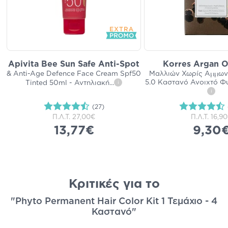
Apivita Bee Sun Safe Anti-Spot
Korres Argan O
& Anti-Age Defence Face Cream Spf50
Μαλλιών Χωρίς Αμμωνί
5.0 Καστανό Ανοιχτό Φυ
Tinted 50ml - Αντηλιακή
...
i
i
(27)
Π.Λ.Τ.
27,00€
Π.Λ.Τ.
16,9
13,77€
9,30
Κριτικές για το
"Phyto Permanent Hair Color Kit 1 Τεμάχιο - 4
Καστανό"