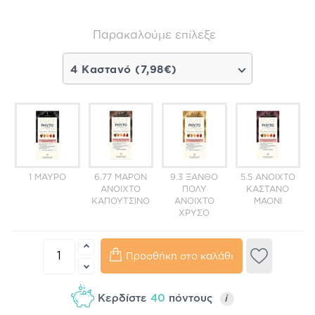
Παρακαλούμε επίλεξε
4 Καστανό (7,98€)
1 ΜΑΎΡΟ
6.77 ΜΑΡΌΝ
9.3 ΞΑΝΘΌ
5.5 ΑΝΟΙΧΤΌ
ΑΝΟΙΧΤΌ
ΠΟΛΎ
ΚΑΣΤΑΝΌ
ΚΑΠΟΥΤΣΊΝΟ
ΑΝΟΙΧΤΌ
ΜΑΟΝΊ
ΧΡΥΣΌ
Προσθήκη στο καλάθι
Κερδίστε
40
πόντους
i