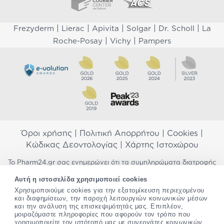
|
|
|
|
|
Frezyderm
Lierac
Apivita
Solgar
Dr. Scholl
La
|
|
Roche-Posay
Vichy
Pampers
Όροι χρήσης
|
Πολιτική Απορρήτου
|
Cookies
|
Κώδικας Δεοντολογίας
|
Χάρτης Ιστοχώρου
Το Pharm24.gr σας ενημερώνει ότι τα συμπληρώματα διατροφής
δεν αντικαθιστούν μια ισορροπημένη διατροφή και δεν
Αυτή η ιστοσελίδα χρησιμοποιεί cookies
προορίζονται για την πρόληψη, αγωγή ή θεραπεία ανθρώπινης
Χρησιμοποιούμε cookies για την εξατομίκευση περιεχομένου
νόσου. Συμβουλευτείτε τον γιατρό σας εάν είστε έγκυος,
και διαφημίσεων, την παροχή λειτουργιών κοινωνικών μέσων
θηλάζετε, ακολουθείτε παράλληλα φαρμακευτική αγωγή ή
και την ανάλυση της επισκεψιμότητάς μας. Επιπλέον,
αντιμετωπίζετε προβλήματα υγείας πριν χρησιμοποιήσετε
μοιραζόμαστε πληροφορίες που αφορούν τον τρόπο που
οποιοδήποτε συμπλήρωμα διατροφής. Προσπαθούμε διαρκώς να
χρησιμοποιείτε τον ιστότοπό μας με συνεργάτες κοινωνικών