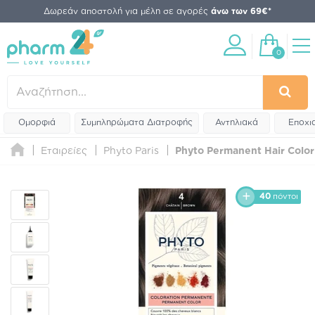
Δωρεάν αποστολή για μέλη σε αγορές
άνω των 69€*
0
Ομορφιά
Συμπληρώματα Διατροφής
Αντηλιακά
Εποχι
Εταιρείες
Phyto Paris
Phyto Permanent Hair Color 
40
πόντοι