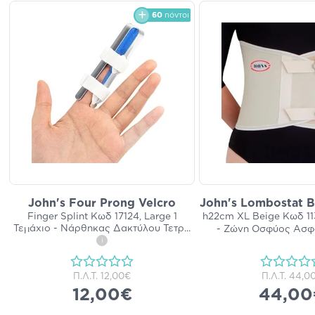
60
πόντοι
John's Four Prong Velcro
John's Lombostat B
Finger Splint Κωδ 17124, Large 1
h22cm XL Beige Κωδ 113
Τεμάχιο - Νάρθηκας Δακτύλου Τετρ
...
- Ζώνη Οσφύος Ασφ
i
Π.Λ.Τ.
12,00€
Π.Λ.Τ.
44,0
12,00€
44,00