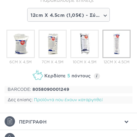
Παρακαλούμε επίλεξε
12cm X 4.5cm (1,05€) - Σύντομα διαθέσιμο
6CM X 4,5M
7CM X 4.5M
10CM X 4.5M
12CM X 4.5CM
Κερδίστε
5
πόντους
i
BARCODE:
8058090001249
Δες επίσης:
Προϊόντα που έχουν καταργηθεί
ΠΕΡΙΓΡΑΦΉ