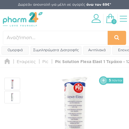
Δωρεάν αποστολή για μέλη σε αγορές
άνω των 69€*
0
Ομορφιά
Συμπληρώματα Διατροφής
Αντηλιακά
Εποχι
Εταιρείες
Pic
Pic Solution Flexa Elast 1 Τεμάχιο -
5
πόντοι