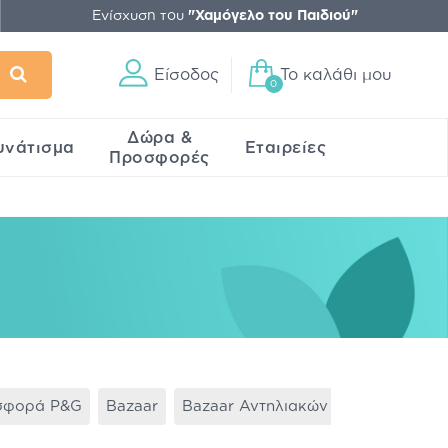
Ενίσχυση του
"Χαμόγελο του Παιδιού"
Είσοδος
Το καλάθι μου
0
Δώρα &
υνάτισμα
Εταιρείες
Προσφορές
σφορά P&G
Bazaar
Bazaar Αντηλιακών
Black Friday