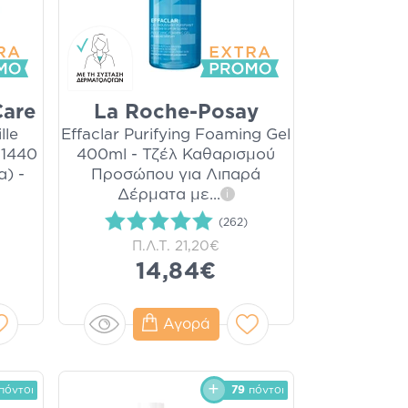
Care
La Roche-Posay
lle
Effaclar Purifying Foaming Gel
 1440
400ml - Τζέλ Καθαρισμού
α) -
Προσώπου για Λιπαρά
Δέρματα με
...
i
(262)
Π.Λ.Τ.
21,20€
14,84€
Αγορά
πόντοι
79
πόντοι