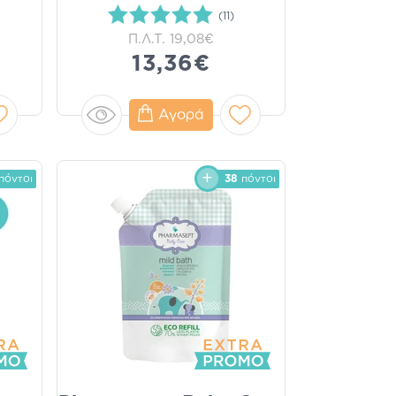
(11)
Π.Λ.Τ.
19,08€
13,36€
Αγορά
πόντοι
38
πόντοι