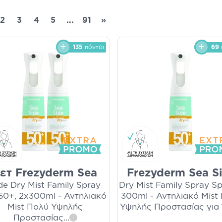
2
3
4
5
...
91
»
135
πόντοι
69
ετ Frezyderm Sea
Frezyderm Sea S
de Dry Mist Family Spray
Dry Mist Family Spray S
50+, 2x300ml - Αντηλιακό
300ml - Αντηλιακό Mist
Mist Πολύ Υψηλής
Υψηλής Προστασίας για
Προστασίας
...
i