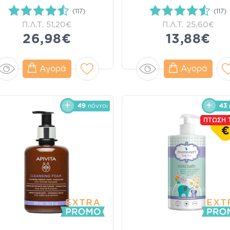
(117)
(117)
Π.Λ.Τ.
51,20€
Π.Λ.Τ.
25,60€
26,98€
13,88€
Αγορά
Αγορά
49
πόντοι
43
ΠΤΩΣΗ 
€