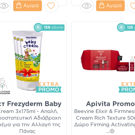
Αγορά
Αγορά
156
πόντοι
125
ετ Frezyderm Baby
Apivita Promo
ream 3x175ml - Απαλή,
Beevine Elixir & Firmness
ροστατευτική Αδιάβροχη
Cream Rich Texture 50
έμα για την Αλλαγή της
Δώρο Firming Activating
Πάνας
...
i