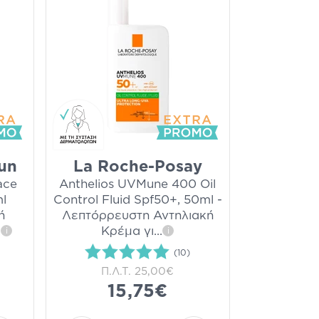
un
La Roche-Posay
ace
Anthelios UVMune 400 Oil
l
Control Fluid Spf50+, 50ml -
ή
Λεπτόρρευστη Αντηλιακή
.
Κρέμα γι
...
i
i
(10)
Π.Λ.Τ.
25,00€
15,75€