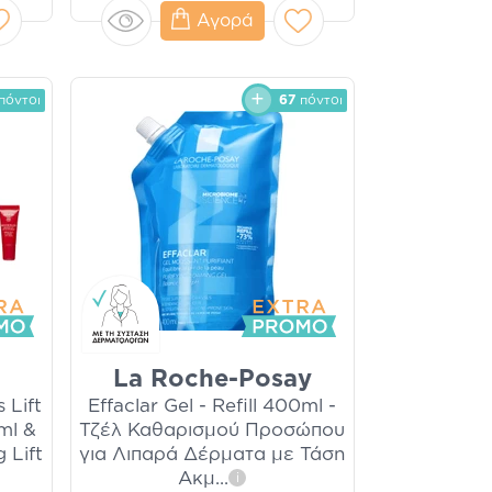
Αγορά
πόντοι
67
πόντοι
La Roche-Posay
 Lift
Effaclar Gel - Refill 400ml -
ml &
Τζέλ Καθαρισμού Προσώπου
 Lift
για Λιπαρά Δέρματα με Τάση
Ακμ
...
i