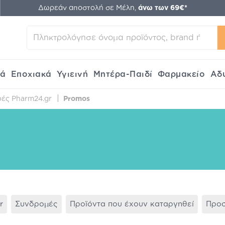
Δωρεάν αποστολή σε Μέλη,
άνω των 69€*
κά
Εποχιακά
Υγιεινή
Μητέρα-Παιδί
Φαρμακείο
Αδ
ές Pharm24.gr
Promos
r
Συνδρομές
Προϊόντα που έχουν καταργηθεί
Προ