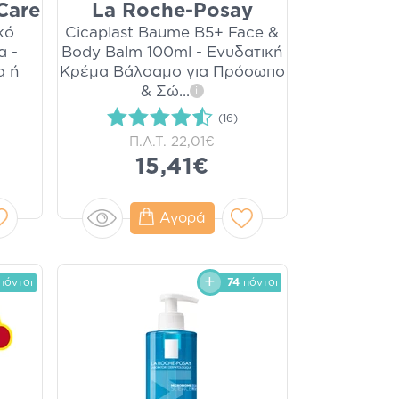
Care
La Roche-Posay
κό
Cicaplast Baume B5+ Face &
α -
Body Balm 100ml - Ενυδατική
α ή
Κρέμα Βάλσαμο για Πρόσωπο
& Σώ
...
i
(16)
Π.Λ.Τ.
22,01€
15,41€
Αγορά
πόντοι
74
πόντοι