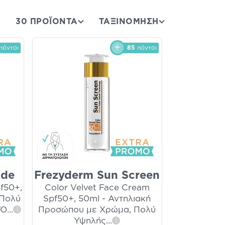
30 ΠΡΟΪΟΝΤΑ
ΤΑΞΙΝΌΜΗΣΗ
πόντοι
85
πόντοι
ide
Frezyderm Sun Screen
pf50+,
Color Velvet Face Cream
 Πολύ
Spf50+, 50ml - Αντηλιακή
 Ό
...
Προσώπου με Χρώμα, Πολύ
i
Υψηλής
...
i