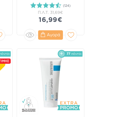
(124)
Π.Λ.Τ.
31,69€
16,99€
Αγορά
πόντοι
77
πόντοι
ΤΙΜΗΣ