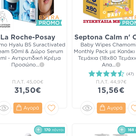
La Roche-Posay
Septona Calm n' 
mo Hyalu B5 Suractivated
Baby Wipes Chamomi
eam 50ml & Δώρο Serum
Monthly Pack με Καπάκι
0ml - Αντιρυτιδική Κρέμα
Τεμάχια (18x80 Τεμάχι
Προσώπο
...
Απα
...
i
i
(47)
Π.Λ.Τ.
45,00€
Π.Λ.Τ.
44,97€
31,50€
15,56€
Αγορά
Αγορά
170
πόντοι
168