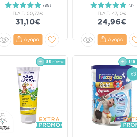
(89)
(3)
Π.Λ.Τ.
50,73€
Π.Λ.Τ.
47,10€
31,10€
24,96€
Αγορά
Αγορά
55
πόντοι
149