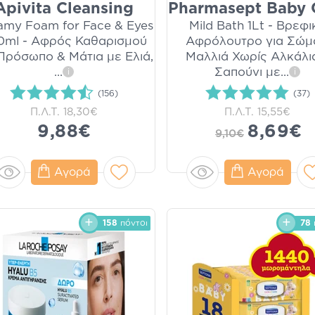
Apivita Cleansing
Pharmasept Baby 
amy Foam for Face & Eyes
Mild Bath 1Lt - Βρεφι
0ml - Αφρός Καθαρισμού
Αφρόλουτρο για Σώμ
 Πρόσωπο & Μάτια με Ελιά,
Μαλλιά Χωρίς Αλκάλι
...
Σαπούνι με
...
i
i
(156)
(37)
Π.Λ.Τ.
18,30€
Π.Λ.Τ.
15,55€
9,88€
8,69€
9,10€
Αγορά
Αγορά
158
πόντοι
78