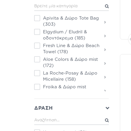
Roger & Gallet
(83)
Natura Siberica
(82)
Apivita & Δώρο Tote Bag
›
Dr Organic
(57)
(303)
Clinéa
(48)
Elgydium / Eludril &
›
οδοντόκρεμα
(185)
Novexpert
(48)
Fresh Line & Δώρο Beach
Kocostar
(39)
›
Towel
(178)
My Elements
(36)
Aloe Colors & Δώρο mist
Neutrogena
(30)
›
(172)
Carroten
(27)
La Roche-Posay & Δώρο
›
Hei Poa
(27)
Micellaire
(158)
Cantabria Labs
(25)
Froika & Δώρο mist
›
αντηλιακό
(145)
Optima Health & Nutrition
(25)
Lavish Care & επιλογή
›
δώρου
(144)
ΔΡΑΣΗ
Pharmalead
(25)
Health Plus & διαλέγεις το
Uriage
(21)
›
δώρο σου
(96)
Vican
(21)
Klorane & Δώρο σαμπουάν