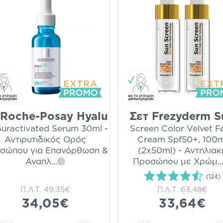
 Roche-Posay Hyalu
Σετ Frezyderm S
Suractivated Serum 30ml -
Screen Color Velvet F
Αντιρυτιδικός Ορός
Cream Spf50+, 100m
σώπου για Επανόρθωση &
(2x50ml) - Αντηλιακ
Αναπλ
...
Προσώπου με Χρώμ
..
i
(124)
Π.Λ.Τ.
49,35€
Π.Λ.Τ.
63,48€
34,05€
33,64€