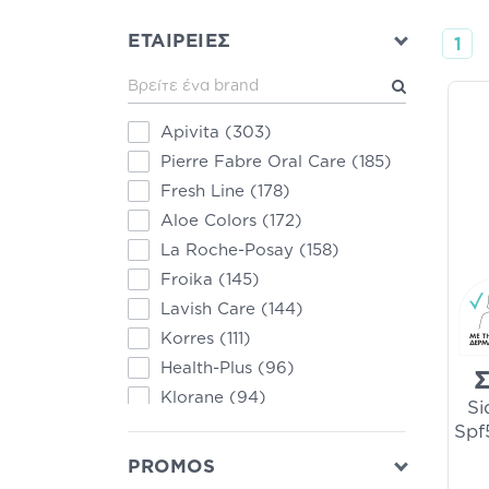
ΕΤΑΙΡΕΙΕΣ
1
Apivita
(303)
Pierre Fabre Oral Care
(185)
Fresh Line
(178)
Aloe Colors
(172)
La Roche-Posay
(158)
Froika
(145)
Lavish Care
(144)
Korres
(111)
Health-Plus
(96)
Σ
Klorane
(94)
Si
Vichy
(93)
Spf
Frezyderm
(86)
PROMOS
Lierac
(84)