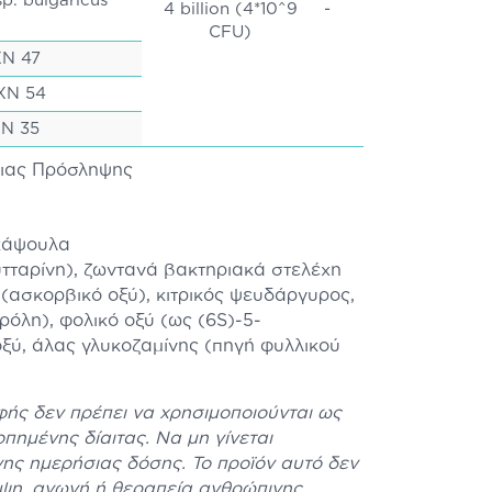
sp. bulgaricus
4 billion (4*10^9
-
CFU)
XN 47
PXN 54
XN 35
σιας Πρόσληψης
 κάψουλα
ταρίνη), ζωντανά βακτηριακά στελέχη
C (ασκορβικό οξύ), κιτρικός ψευδάργυρος,
ρόλη), φολικό οξύ (ως (6S)-5-
ξύ, άλας γλυκοζαμίνης (πηγή φυλλικού
ής δεν πρέπει να χρησιμοποιούνται ως
πημένης δίαιτας. Να μη γίνεται
ης ημερήσιας δόσης. Το προϊόν αυτό δεν
ηψη, αγωγή ή θεραπεία ανθρώπινης