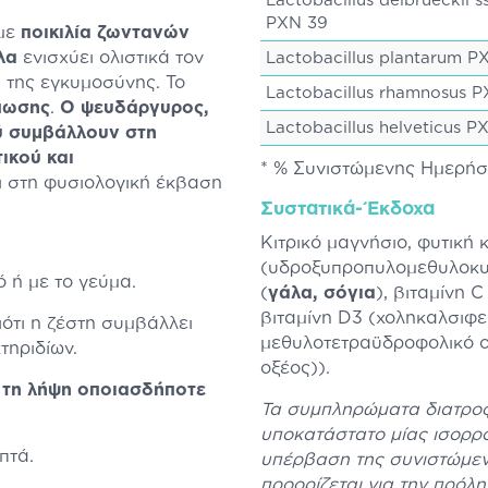
Lactobacillus delbrueckii s
PXN 39
 με
ποικιλία ζωντανών
λλα
ενισχύει ολιστικά τον
Lactobacillus plantarum P
α της εγκυμοσύνης. Το
Lactobacillus rhamnosus 
όπωσης
.
Ο ψευδάργυρος,
Lactobacillus helveticus P
ξύ συμβάλλουν στη
ικού και
* % Συνιστώμενης Ημερή
 στη φυσιολογική έκβαση
Συστατικά-Έκδοχα
Κιτρικό μαγνήσιο, φυτική
(υδροξυπροπυλομεθυλοκυτ
 ή με το γεύμα.
(
γάλα, σόγια
), βιταμίνη 
βιταμίνη D3 (χοληκαλσιφε
ότι η ζέστη συμβάλλει
μεθυλοτετραϋδροφολικό ο
τηριδίων.
οξέος)).
 τη λήψη οποιασδήποτε
Τα συμπληρώματα διατροφ
υποκατάστατο μίας ισορρο
πτά.
υπέρβαση της συνιστώμεν
προορίζεται για την πρόλ