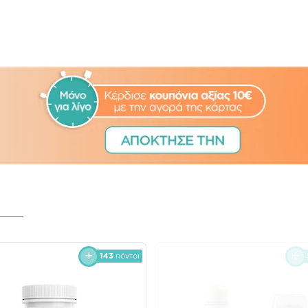
143
πόντοι