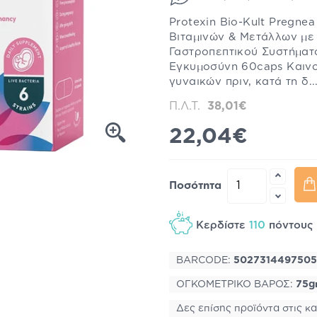
Protexin Bio-Kult Pregne
Βιταμινών & Μετάλλων με
Γαστροπεπτικού Συστήματ
Εγκυμοσύνη 60caps Καινο
γυναικών πριν, κατά τη δ.
Π.Λ.Τ.
38,01€
22,04€
Ποσότητα
Κερδίστε
110
πόντου
BARCODE:
5027314497505
ΟΓΚΟΜΕΤΡΙΚΟ ΒΑΡΟΣ:
75g
Δες επίσης προϊόντα στις κα