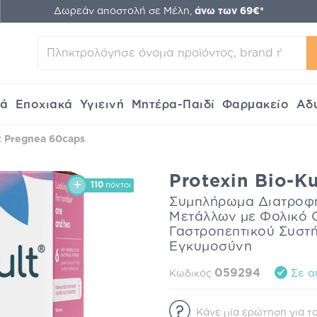
Δωρεάν αποστολή σε Μέλη,
άνω των 69€*
κά
Εποχιακά
Υγιεινή
Μητέρα-Παιδί
Φαρμακείο
Αδ
t Pregnea 60caps
Protexin Bio-K
110
πόντοι
Συμπλήρωμα Διατροφή
Μετάλλων με Φολικό Ο
Γαστροπεπτικού Συστή
Εγκυμοσύνη
059294
Σε α
Κωδικός
Κάνε μία ερώτηση για το