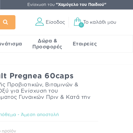
Ενίσχυση του
"Χαμόγελο του Παιδιού"
Είσοδος
Το καλάθι μου
0
Δώρα &
υνάτισμα
Εταιρείες
Προσφορές
ult Pregnea 60caps
ς Προβιοτικών, Βιταμινών &
ξύ για Ενίσχυση του
ματος Γυναικών Πριν & Κατά την
πόθεμα - Άμεση αποστολή
 προϊόν