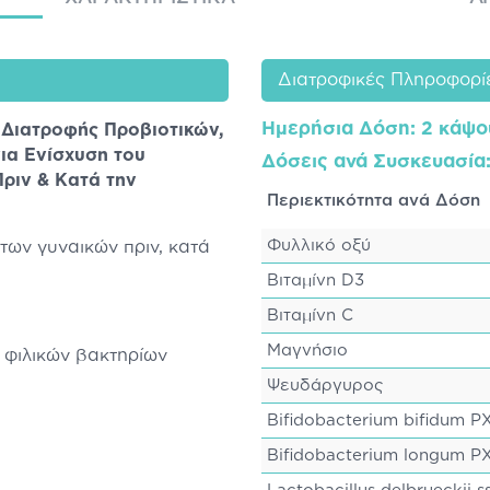
Διατροφικές Πληροφορί
Ημερήσια Δόση: 2 κάψο
Διατροφής Προβιοτικών,
ια Ενίσχυση του
Δόσεις ανά Συσκευασία
ριν & Κατά την
Περιεκτικότητα ανά Δόση
Φυλλικό οξύ
των γυναικών πριν, κατά
Βιταμίνη D3
Βιταμίνη C
Μαγνήσιο
 φιλικών βακτηρίων
Ψευδάργυρος
Bifidobacterium bifidum P
Bifidobacterium longum P