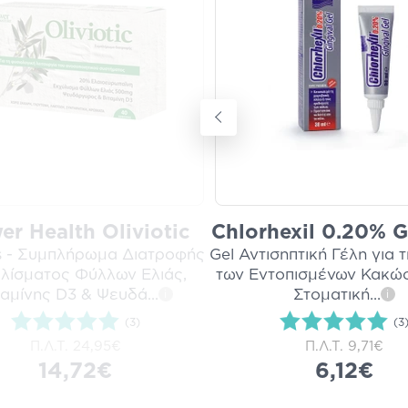
er Health Oliviotic
Chlorhexil 0.20% G
 - Συμπλήρωμα Διατροφής
Gel Αντισηπτική Γέλη για 
λίσματος Φύλλων Ελιάς,
των Εντοπισμένων Κακώ
ταμίνης D3 & Ψευδά
...
Στοματική
...
i
i
(3)
(3
Π.Λ.Τ.
24,95€
Π.Λ.Τ.
9,71€
14,72€
6,12€