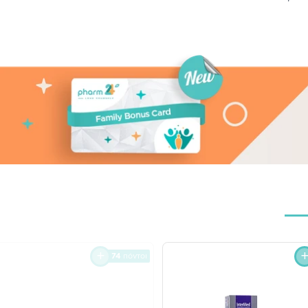
74
πόντοι