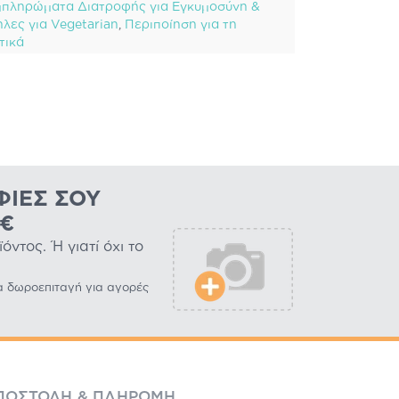
πληρώματα Διατροφής για Εγκυμοσύνη &
λες για Vegetarian
,
Περιποίηση για τη
τικά
ΦΊΕΣ ΣΟΥ
0€
ντος. Ή γιατί όχι το
α δωροεπιταγή για αγορές
ΠΟΣΤΟΛΉ & ΠΛΗΡΩΜΉ