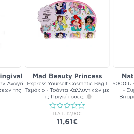
ingival
Mad Beauty Princess
Nat
την Αγωγή
Express Yourself Cosmetic Bag 1
5000IU 
σεων της
Τεμάχιο - Τσάντα Καλλυντικών με
- Σ
τις Πριγκίπισσες
...
Βιταμ
i
)
Π.Λ.Τ.
12,90€
11,61€