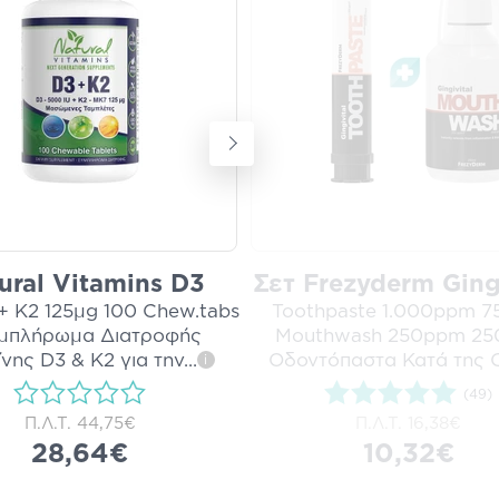
ural Vitamins D3
Σετ Frezyderm Gingi
+ K2 125μg 100 Chew.tabs
Toothpaste 1.000ppm 7
υμπλήρωμα Διατροφής
Mouthwash 250ppm 250
ίνης D3 & K2 για την
...
Οδοντόπαστα Κατά της 
i
(49)
Π.Λ.Τ.
44,75€
Π.Λ.Τ.
16,38€
28,64€
10,32€