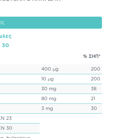
ες
υλες
: 30
% ΣΗΠ*
400 μg
200
10 μg
200
30 mg
38
80 mg
21
3 mg
30
XN 23
XN 30