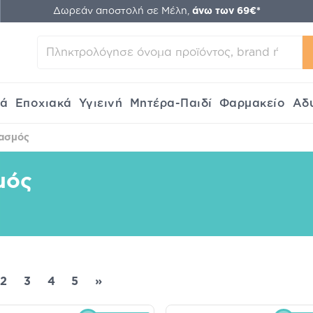
Δωρεάν αποστολή σε Μέλη,
άνω των 69€*
κά
Εποχιακά
Υγιεινή
Μητέρα-Παιδί
Φαρμακείο
Αδ
λασμός
μός
2
3
4
5
»