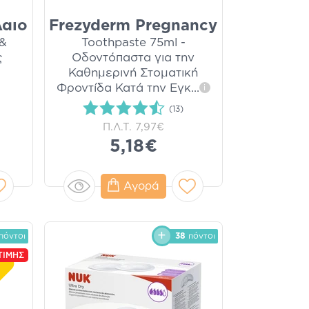
λαιο
Frezyderm Pregnancy
 &
Toothpaste 75ml -
ς
Οδοντόπαστα για την
Καθημερινή Στοματική
Φροντίδα Κατά την Εγκ
...
i
(13)
Π.Λ.Τ.
7,97€
5,18€
Αγορά
πόντοι
38
πόντοι
ΤΙΜΗΣ