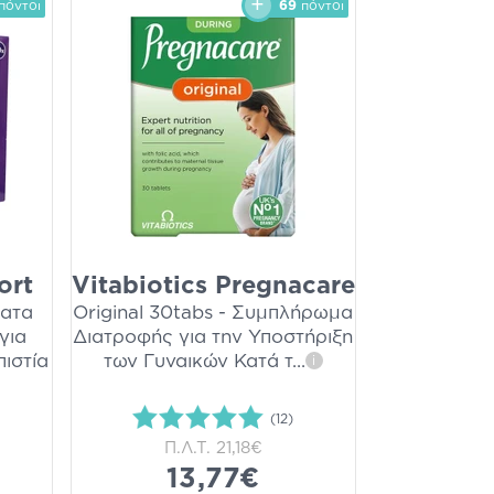
πόντοι
69
πόντοι
ort
Vitabiotics Pregnacare
ματα
Original 30tabs - Συμπλήρωμα
για
Διατροφής για την Υποστήριξη
πιστία
των Γυναικών Κατά τ
...
i
(12)
Π.Λ.Τ.
21,18€
13,77€