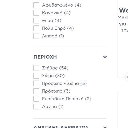
(16)
Αφυδατωμένο
(4)
We
Συμπληρώματα για
Κανονικό
(4)
Εγκυμοσύνη - Θηλασμό
Mark
Ξηρό
(4)
(16)
για
Πολύ Ξηρό
(4)
τη
Βιταμίνες Κατάλληλες για
Λιπαρό
(1)
Vegetarian
(14)
Βιταμίνες Κατάλληλες για
Vegeterians
(14)
ΠΕΡΙΟΧΗ
Πρόληψη - Αντιμετώπιση
Ραγάδων
(14)
Στήθος
(54)
Αντιμετώπιση Ραγάδων
Σώμα
(30)
Εγκυμοσύνης &
Χαλάρωσης
(12)
Πρόσωπο - Σώμα
(3)
Ειδικά Προϊόντα
(12)
Πρόσωπο
(3)
Κορσέδες-Φόρμες
Ευαίσθητη Περιοχή
(2)
Αδυνατίσματος
(12)
Δόντια
(1)
Επιθέματα Στήθους
(10)
Πρόληψη Ραγάδων
Εγκυμοσύνης - Πρόληψη
ΑΝΑΓΚΕΣ ΔΕΡΜΑΤΟΣ