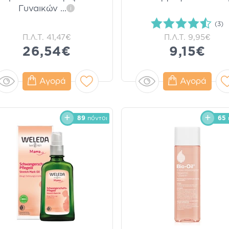
Γυναικών
...
i
(3)
Π.Λ.Τ.
41,47€
Π.Λ.Τ.
9,95€
26,54€
9,15€
Αγορά
Αγορά
89
πόντοι
65