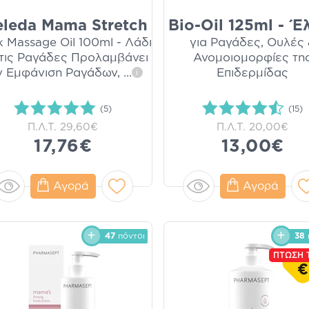
leda Mama Stretch
Bio-Oil 125ml - Έ
 Massage Oil 100ml - Λάδι
για Ραγάδες, Ουλές
 τις Ραγάδες Προλαμβάνει
Ανομοιομορφίες τη
ν Εμφάνιση Ραγάδων,
...
Επιδερμίδας
i
(5)
(15)
Π.Λ.Τ.
29,60€
Π.Λ.Τ.
20,00€
17,76€
13,00€
Αγορά
Αγορά
47
πόντοι
38
ΠΤΩΣΗ 
€