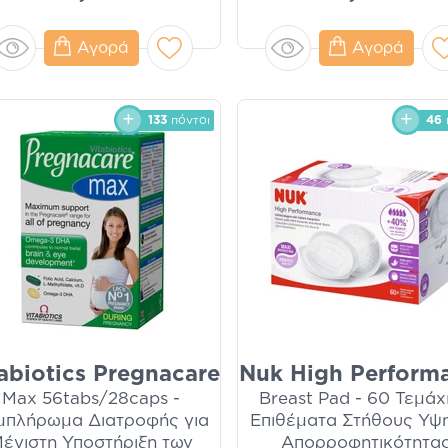
Αγορά
Αγορά
133
πόντοι
46
abiotics Pregnacare
Nuk High Perform
Max 56tabs/28caps -
Breast Pad - 60 Τεμάχι
μπλήρωμα Διατροφής για
Επιθέματα Στήθους Υψ
έγιστη Υποστήριξη των
Απορροφητικότητα