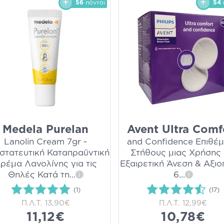
56
πόντοι
54
Medela Purelan
Avent Ultra Comf
Lanolin Cream 7gr -
and Confidence Επιθέ
στατευτική Καταπραϋντική
Στήθους μιας Χρήσης 
ρέμα Λανολίνης για τις
Εξαιρετική Άνεση & Αξιο
Θηλές Κατά τη
...
6
...
i
i
(1)
(17)
Π.Λ.Τ.
13,90€
Π.Λ.Τ.
12,99€
11,12€
10,78€