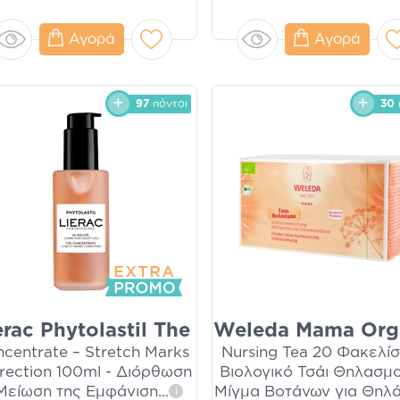
Αγορά
Αγορά
97
πόντοι
30
erac Phytolastil The
Weleda Mama Org
centrate – Stretch Marks
Nursing Tea 20 Φακελίσ
rection 100ml - Διόρθωση
Βιολογικό Τσάι Θηλασμ
Μείωση της Εμφάνιση
...
Μίγμα Βοτάνων για Θηλ
i