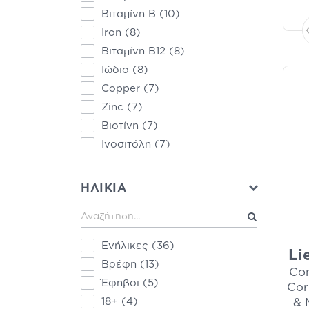
Βρεφικά Αντηλιακά
(2)
Βιταμίνη Β
(10)
Εποχιακά
(2)
Iron
(8)
Κόπωση & Κούραση
(2)
Βιταμίνη Β12
(8)
Κόπωση - Κούραση
(2)
Ιώδιο
(8)
Μητέρα & Παιδί
(2)
Copper
(7)
Νευρικό Σύστημα
(2)
Zinc
(7)
Παιδικά - Βρεφικά
Βιοτίνη
(7)
Αντηλιακά
(2)
Ινοσιτόλη
(7)
Παιδικά Αντηλιακά
(2)
Παντοθενικό οξύ
(7)
Παιδική Ρινική
Multivitamins
(6)
Αποσυμφόρηση
(2)
ΗΛΙΚΙΑ
Omega 3
(6)
Ρινική Αποσυμφόρηση
Ενηλίκων
(2)
Πρωτεΐνη
(5)
Ρινική Αποσυμφόρηση
(2)
Niacin
(4)
Ενήλικες
(36)
Τραύματα-Ουλές-
Li
Κυστείνη
(4)
Βρέφη
(13)
Εγκαύματα
(2)
Con
Ασβέστιο
(3)
Έφηβοι
(5)
Φυσιολογικός Ορός για το
Cor
Arginine
(2)
Παιδί
(2)
18+
(4)
& 