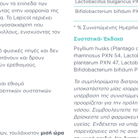
Lactobacillus bulgaricus P
ύουν τα επίπεδα των
τας στην ισορροπία της
Bifidobacterium bifidum P
. Το Lepicol περιέχει
λιγοσακχαρίτη που
* % Συνιστώμενης Ημερή
κιλλους, ενισχύοντας τον
Συστατικά-Έκδοχα
Psyllium husks (Plantago ov
ό φυσικές πηγές και δεν
rhamnosus PXN 54, Lactoba
τάνουν και δρουν
plantarum PXN 47, Lactoba
ύν ερεθισμούς.
Bifidobacterium bifidum 
Τα συμπληρώματα διατροφ
και εθισμό
υποκατάστατο μίας ισορρο
ρεπτικών συστατικών
υπέρβαση της συνιστώμεν
προορίζεται για την πρόλ
νόσου. Συμβουλευτείτε το 
βρίσκεστε υπό φαρμακευτ
υγείας. Ενδέχεται να υπά
παρενέργειες από τις αν
των, τουλάχιστον
μισή ώρα