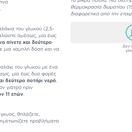
τα μικρά παιδιά. Να διατη
ύπνο
θερμοκρασία δωματίου (15-
.
διαφορετικό από την εται
αλάκια του γλυκού (2,5-
ναλώστε αμέσως, μία έως
να πίνετε και δεύτερο
Δεν 
με μια χαμηλή δόση και να
γλο
ταλάκι του γλυκού με ένα
σως, μία έως δύο φορές
και δεύτερο ποτήρι νερό
.
ον γιατρό πριν
ν 11 ετών
.
έγκυος, θηλάζετε,
τιμετωπίζετε προβλήματα