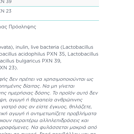
XN 39
XN 23
σιας Πρόσληψης
ata), inulin, live bacteria (Lactobacillus
cillus acidophilus PXN 35, Lactobacillus
cillus bulgaricus PXN 39,
PXN 23).
ής δεν πρέπει να χρησιμοποιούνται ως
πημένης δίαιτας. Να μη γίνεται
ης ημερήσιας δόσης. Το προϊόν αυτό δεν
ηψη, αγωγή ή θεραπεία ανθρώπινης
γιατρό σας αν είστε έγκυος, θηλάζετε,
ική αγωγή ή αντιμετωπίζετε προβλήματα
ρχουν περαιτέρω αλληλεπιδράσεις και
αγραφόμενες. Να φυλάσσεται μακριά από