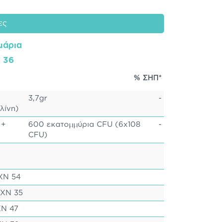
ες
μάρια
: 36
% ΣΗΠ*
3,7gr
-
λίνη)
ών +
600 εκατομμύρια CFU (6x108
-
CFU)
PXN 54
PXN 35
XN 47