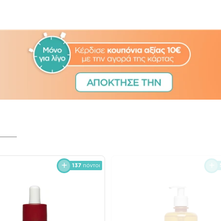
137
πόντοι