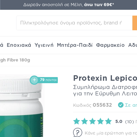
Δωρεάν αποστολή σε Μέλη,
άνω των 69€*
κά
Εποχιακά
Υγιεινή
Μητέρα-Παιδί
Φαρμακείο
Αδ
igh Fibre 180g
Protexin Lepico
79
πόντοι
Συμπλήρωμα Διατροφής
για την Εύρυθμη Λειτ
055632
Σε α
Κωδικός
5.0
(10)
Κάνε μία ερώτηση για το