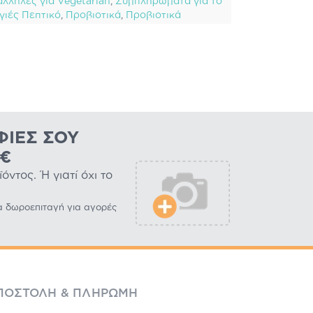
άλληλες για Vegetarian
,
Συμπληρώματα για το
γιές Πεπτικό
,
Προβιοτικά
,
Προβιοτικά
ΦΊΕΣ ΣΟΥ
0€
ντος. Ή γιατί όχι το
α δωροεπιταγή για αγορές
ΠΟΣΤΟΛΉ & ΠΛΗΡΩΜΉ