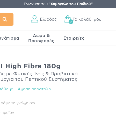
Ενίσχυση του
"Χαμόγελο του Παιδιού"
Είσοδος
Το καλάθι μου
0
Δώρα &
υνάτισμα
Εταιρείες
Προσφορές
l High Fibre 180g
 με Φυτικές Ίνες & Προβιοτικά
ουργία του Πεπτικού Συστήματος
πόθεμα - Άμεση αποστολή
Γράψε τη γνώμη σου
 προϊόν