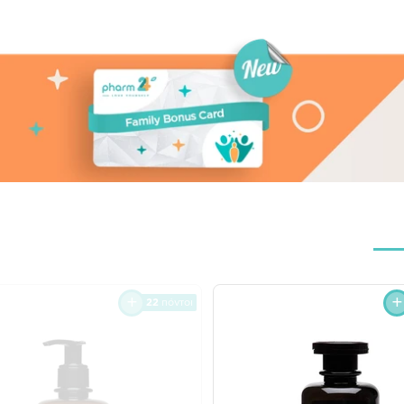
22
πόντοι