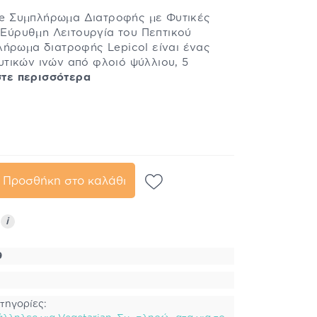
bre Συμπλήρωμα Διατροφής με Φυτικές
ν Εύρυθμη Λειτουργία του Πεπτικού
λήρωμα διατροφής Lepicol είναι ένας
τικών ινών από φλοιό ψύλλιου, 5
τε περισσότερα
Προσθήκη στο καλάθι
ς
i
9
τηγορίες: