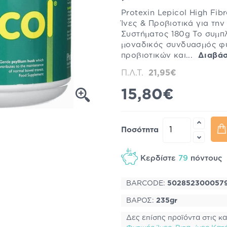
Protexin Lepicol High Fi
Ίνες & Προβιοτικά για τη
Συστήματος 180g Το συμπ
μοναδικός συνδυασμός φυ
προβιοτικών και...
Διαβάσ
Π.Λ.Τ.
21,95€
15,80€
Ποσότητα
Κερδίστε
79
πόντου
BARCODE:
502852300057
ΒΑΡΟΣ:
235gr
Δες επίσης προϊόντα στις κα