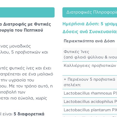
Διατροφικές Πληροφορί
Ημερήσια Δόση
: 5 γραμ
α Διατροφής με Φυτικές
ουργία του Πεπτικού
Δόσεις ανά Συσκευασία
Περιεκτικότητα ανά Δόση
ένας μοναδικός
Φυτικές Ίνες
ιου, 5 προβιοτικών και
(από φλοιό ψύλλιου & ινου
Καλλιέργειες προβιοτικ
τές φυτικές ίνες και έχει
ετατρέπεται σε ένα μαλακό
+ Περιέχουν 5 προβιοτικά
 την υγρασία του
στελέχη:
ου. Με τον τρόπο αυτό, η
 αποβολή των
Lactobacillus rhamnosus 
εται πιο εύκολα, χωρίς
Lactobacillus acidophilus 
Lactobacillus plantarum P
l είναι
5 διαφορετικά