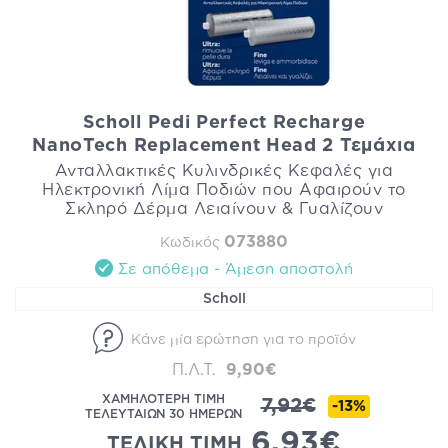
Scholl Pedi Perfect Recharge
NanoTech Replacement Head 2 Τεμάχια
Ανταλλακτικές Κυλινδρικές Κεφαλές για
Ηλεκτρονική Λίμα Ποδιών που Αφαιρούν το
Σκληρό Δέρμα Λειαίνουν & Γυαλίζουν
073880
Κωδικός
Σε απόθεμα - Άμεση αποστολή
Scholl
Κάνε μία ερώτηση για το προϊόν
Π.Λ.Τ.
9,90€
ΧΑΜΗΛΟΤΕΡΗ ΤΙΜΗ
7,92€
-13%
ΤΕΛΕΥΤΑΙΩΝ 30 ΗΜΕΡΩΝ
6,93€
ΤΕΛΙΚΗ ΤΙΜΗ