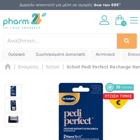
Δωρεάν αποστολή για μέλη σε αγορές
άνω των 69€*
0
Ομορφιά
Συμπληρώματα Διατροφής
Αντηλιακά
Εποχι
Εταιρείες
Scholl
Scholl Pedi Perfect Recharge N
35
πόντοι
ΠΤΩΣΗ ΤΙΜΗΣ
€