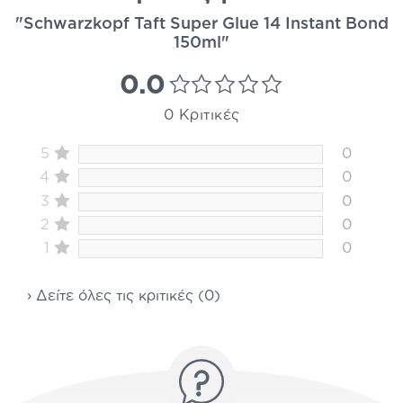
"Schwarzkopf Taft Super Glue 14 Instant Bond
150ml"
0.0
0 Κριτικές
5
0
4
0
3
0
2
0
1
0
› Δείτε όλες τις κριτικές (0)