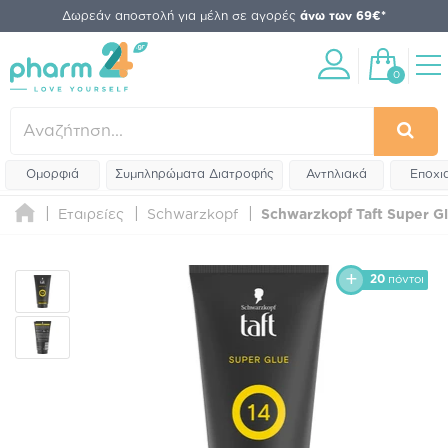
Δωρεάν αποστολή για μέλη σε αγορές
άνω των 69€*
0
Ομορφιά
Συμπληρώματα Διατροφής
Αντηλιακά
Εποχι
Εταιρείες
Schwarzkopf
Schwarzkopf Taft Super Gl
20
πόντοι