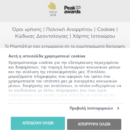
Όροι χρήσης
|
Πολιτική Απορρήτου
|
Cookies
|
Κώδικας Δεοντολογίας
|
Χάρτης Ιστοχώρου
Το Pharm24.gr σας ενημερώνει ότι τα συμπληρώματα διατροφής
δεν αντικαθιστούν μια ισορροπημένη διατροφή και δεν
Αυτή η ιστοσελίδα χρησιμοποιεί cookies
προορίζονται για την πρόληψη, αγωγή ή θεραπεία ανθρώπινης
νόσου. Συμβουλευτείτε τον γιατρό σας εάν είστε έγκυος,
Χρησιμοποιούμε cookies για την εξατομίκευση περιεχομένου
και διαφημίσεων, την παροχή λειτουργιών κοινωνικών μέσων
θηλάζετε, ακολουθείτε παράλληλα φαρμακευτική αγωγή ή
και την ανάλυση της επισκεψιμότητάς μας. Επιπλέον,
αντιμετωπίζετε προβλήματα υγείας πριν χρησιμοποιήσετε
μοιραζόμαστε πληροφορίες που αφορούν τον τρόπο που
οποιοδήποτε συμπλήρωμα διατροφής. Προσπαθούμε διαρκώς να
χρησιμοποιείτε τον ιστότοπό μας με συνεργάτες κοινωνικών
σας παρέχουμε ακριβείς και έγκυρες πληροφορίες. Σε περίπτωση
μέσων, διαφήμισης και αναλύσεων, οι οποίοι ενδεχομένως να
που έχετε κάποια ερώτηση ή παρατήρηση σχετικά με αυτές,
τις συνδυάσουν με άλλες πληροφορίες που τους έχετε
παρακαλώ
επικοινωνήστε μαζί μας
.
παραχωρήσει ή τις οποίες έχουν συλλέξει σε σχέση με την
από μέρους σας χρήση των υπηρεσιών τους. Αν συνεχίσετε
*Ισχύουν όροι & προϋποθέσεις
να χρησιμοποιείτε την ιστοσελίδα μας, συναινείτε στη χρήση
Προβολή λεπτομερειών
των cookies μας.
Copyright
©
2012-2026 - All rights Reserved •
Περισσότερες πληροφορίες σχετικά με τα cookies, μπορείτε
Website by
24lc.gr
να δείτε
εδώ
.
ΑΠΟΔΟΧΗ ΟΛΩΝ
ΑΠΟΡΡΙΨΗ ΟΛΩΝ