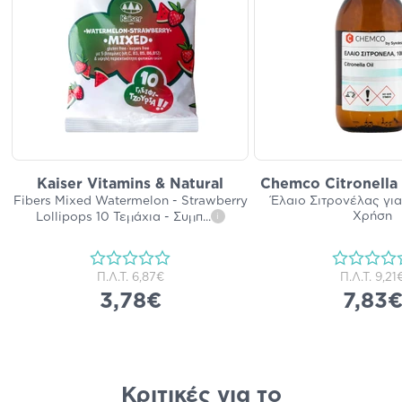
Kaiser Vitamins & Natural
Chemco Citronella 
Fibers Mixed Watermelon - Strawberry
Έλαιο Σιτρονέλας για
Χρήση
Lollipops 10 Τεμάχια - Συμπ
...
i
Π.Λ.Τ.
6,87€
Π.Λ.Τ.
9,21
3,78€
7,83
Κριτικές για το