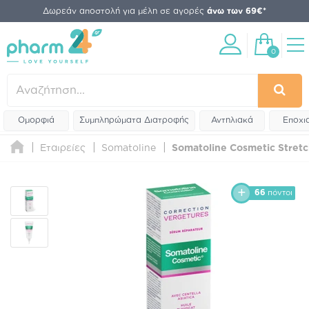
Δωρεάν αποστολή για μέλη σε αγορές
άνω των 69€*
0
Ομορφιά
Συμπληρώματα Διατροφής
Αντηλιακά
Εποχι
Εταιρείες
Somatoline
Somatoline Cosmetic Stretc
66
πόντοι