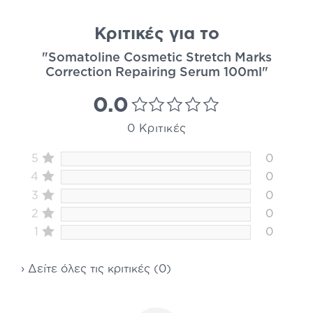
Κριτικές για το
"Somatoline Cosmetic Stretch Marks
Correction Repairing Serum 100ml"
0.0
0 Κριτικές
5
0
4
0
3
0
2
0
1
0
› Δείτε όλες τις κριτικές (0)