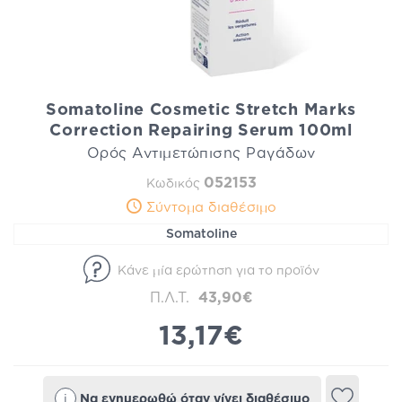
Somatoline Cosmetic Stretch Marks
Correction Repairing Serum 100ml
Ορός Αντιμετώπισης Ραγάδων
052153
Κωδικός
Σύντομα διαθέσιμο
Somatoline
Κάνε μία ερώτηση για το προϊόν
Π.Λ.Τ.
43,90€
13,17€
i
Να ενημερωθώ όταν γίνει διαθέσιμο