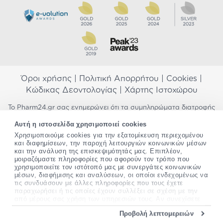
Όροι χρήσης
|
Πολιτική Απορρήτου
|
Cookies
|
Κώδικας Δεοντολογίας
|
Χάρτης Ιστοχώρου
Το Pharm24.gr σας ενημερώνει ότι τα συμπληρώματα διατροφής
δεν αντικαθιστούν μια ισορροπημένη διατροφή και δεν
Αυτή η ιστοσελίδα χρησιμοποιεί cookies
προορίζονται για την πρόληψη, αγωγή ή θεραπεία ανθρώπινης
νόσου. Συμβουλευτείτε τον γιατρό σας εάν είστε έγκυος,
Χρησιμοποιούμε cookies για την εξατομίκευση περιεχομένου
και διαφημίσεων, την παροχή λειτουργιών κοινωνικών μέσων
θηλάζετε, ακολουθείτε παράλληλα φαρμακευτική αγωγή ή
και την ανάλυση της επισκεψιμότητάς μας. Επιπλέον,
αντιμετωπίζετε προβλήματα υγείας πριν χρησιμοποιήσετε
μοιραζόμαστε πληροφορίες που αφορούν τον τρόπο που
οποιοδήποτε συμπλήρωμα διατροφής. Προσπαθούμε διαρκώς να
χρησιμοποιείτε τον ιστότοπό μας με συνεργάτες κοινωνικών
σας παρέχουμε ακριβείς και έγκυρες πληροφορίες. Σε περίπτωση
μέσων, διαφήμισης και αναλύσεων, οι οποίοι ενδεχομένως να
που έχετε κάποια ερώτηση ή παρατήρηση σχετικά με αυτές,
τις συνδυάσουν με άλλες πληροφορίες που τους έχετε
παρακαλώ
επικοινωνήστε μαζί μας
.
παραχωρήσει ή τις οποίες έχουν συλλέξει σε σχέση με την
από μέρους σας χρήση των υπηρεσιών τους. Αν συνεχίσετε
*Ισχύουν όροι & προϋποθέσεις
να χρησιμοποιείτε την ιστοσελίδα μας, συναινείτε στη χρήση
Προβολή λεπτομερειών
των cookies μας.
Copyright
©
2012-2026 - All rights Reserved •
Περισσότερες πληροφορίες σχετικά με τα cookies, μπορείτε