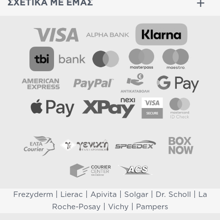
ΣΧΕΤΙΚΑ ΜΕ ΕΜΑΣ
|
|
|
|
|
Frezyderm
Lierac
Apivita
Solgar
Dr. Scholl
La
|
|
Roche-Posay
Vichy
Pampers