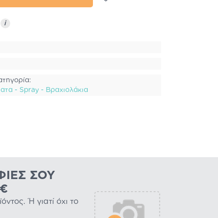
ς
i
ατηγορία:
τα - Spray - Βραχιολάκια
ΦΊΕΣ ΣΟΥ
0€
ντος. Ή γιατί όχι το