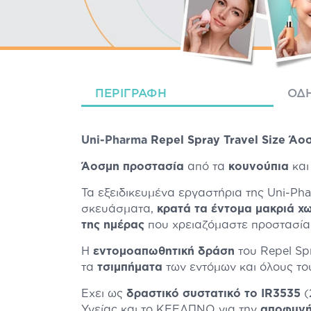
ΠΕΡΙΓΡΑΦΉ
ΟΔΗ
Uni-Pharma
Repel Spray Travel Size Άο
Άοσμη προστασία
από τα
κουνούπια
κα
Τα εξειδικευμένα εργαστήρια της Uni-Pha
σκευάσματα,
κρατά τα έντομα μακριά χ
της ημέρας
που χρειαζόμαστε προστασία
Η
εντομοαπωθητική δράση
του Repel S
τα
τσιμπήματα
των εντόμων και όλους το
Έχει ως
δραστικό συστατικό το IR3535
(
Υγείας και το ΚΕΕΛΠΝΟ για την
αποφυγή