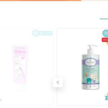
16
πόντοι
ΠΤ