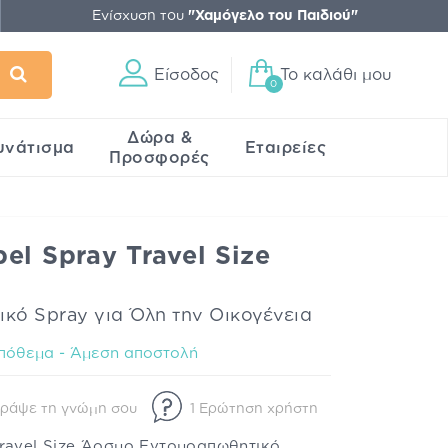
Ενίσχυση του
"Χαμόγελο του Παιδιού"
Είσοδος
Το καλάθι μου
0
Δώρα &
υνάτισμα
Εταιρείες
Προσφορές
el Spray Travel Size
ό Spray για Όλη την Οικογένεια
πόθεμα - Άμεση αποστολή
Γράψε τη γνώμη σου
1 Ερώτηση χρήστη
Travel Size Άοσμο Εντομοαπωθητικό