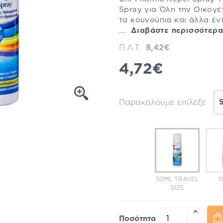
Spray για Όλη την Οικογ
τα κουνούπια και άλλα έντ
...
Διαβάστε περισσότερα
Π.Λ.Τ.
8,42€
4,72€
Παρακαλούμε επίλεξε
50ML TRAVEL
1
SIZE
Ποσότητα