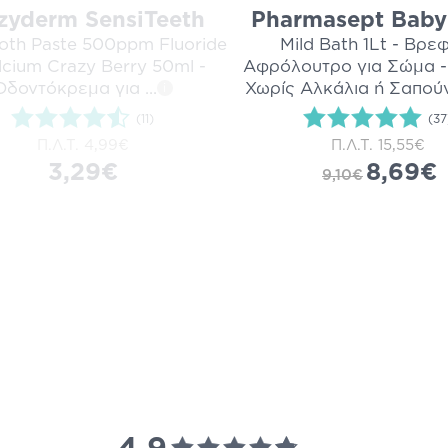
zyderm SensiTeeth
Pharmasept Baby
ooth Paste 500ppm Fluoride
Mild Bath 1Lt - Βρε
lcium Crazy Berry 50ml -
Αφρόλουτρο για Σώμα -
Οδοντόκρεμα για
...
Χωρίς Αλκάλια ή Σαπούν
i
(11)
(37
Π.Λ.Τ.
4,99€
Π.Λ.Τ.
15,55€
3,29€
8,69€
9,10€