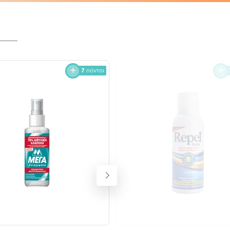
7
πόντοι