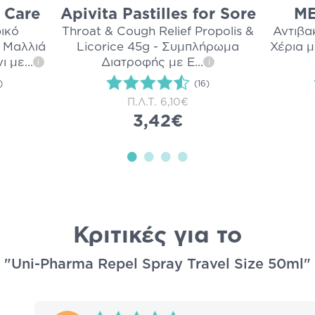
 Care
Apivita Pastilles for Sore
ΜΕ
φικό
Throat & Cough Relief Propolis &
Αντιβα
 Μαλλιά
Licorice 45g - Συμπλήρωμα
Χέρια 
ι με
...
Διατροφής με Ε
...
i
i
)
(16)
Π.Λ.Τ.
6,10€
3,42€
Κριτικές για το
"Uni-Pharma Repel Spray Travel Size 50ml"