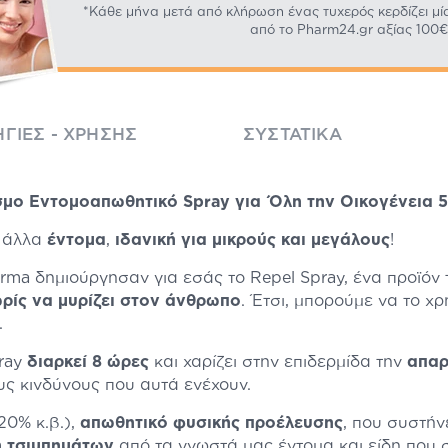
*Κάθε μήνα μετά από κλήρωση ένας τυχερός κερδίζει μί
από το Pharm24.gr αξίας 100€
ΓΊΕΣ - ΧΡΉΣΗΣ
ΣΥΣΤΑΤΙΚΆ
σμο Εντομοαπωθητικό Spray για Όλη την Οικογένεια 
ι άλλα
έντομα
,
ιδανική για μικρούς και μεγάλους
!
rma δημιούργησαν για εσάς το Repel Spray, ένα προϊόν
ωρίς να μυρίζει στον άνθρωπο
. Έτσι, μπορούμε να το χ
.
pray
διαρκεί 8 ώρες
και χαρίζει στην επιδερμίδα την
απαρ
υς κινδύνους που αυτά ενέχουν.
20% κ.β.),
απωθητικό φυσικής προέλευσης
, που συστήν
 τσιμπημάτων
από τα γνωστά μας έντομα και είδη που σ