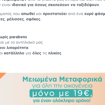
 είναι
ιδανικό για όσους σκοπεύουν να ταξιδέψουν
.
σώματος που
απωθεί
και
προστατεύει
από ένα
ευρύ φάσ
γες
,
μέλισσες
,
σφήκες
.
χωρίς parabens
αι με το αντηλιακό μας
ήνει λιπαρότητα
ναι
κατάλληλο
για
όλες
τις
ηλικίες