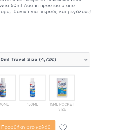
ένεια 50ml Άοσμη προστασία από
ομα, ιδανική για μικρούς και μεγάλους!
50ml Travel Size (4,72€)
00ML
150ML
15ML POCKET
SIZE
Προσθήκη στο καλάθι