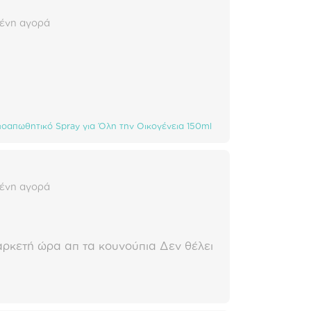
ένη αγορά
οαπωθητικό Spray για Όλη την Οικογένεια 150ml
ένη αγορά
αρκετή ώρα απ τα κουνούπια Δεν θέλει