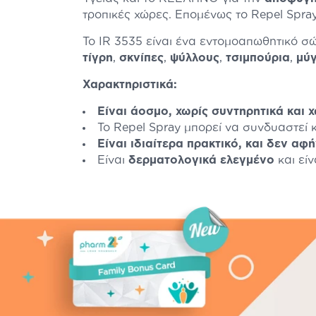
τροπικές χώρες. Επομένως το Repel Spray
Το IR 3535 είναι ένα εντομοαπωθητικό 
τίγρη
,
σκνίπες
,
ψύλλους
,
τσιμπούρια
,
μύ
Χαρακτηριστικά:
Eίναι άοσμο, χωρίς συντηρητικά και 
Το Repel Spray μπορεί να συνδυαστεί κ
Είναι ιδιαίτερα πρακτικό, και δεν αφ
Eίναι
δερματολογικά ελεγμένο
και εί