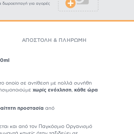
α δωροεπιταγή για αγορές
ΑΠΟΣΤΟΛΉ & ΠΛΗΡΩΜΉ
50ml
 το οποίο σε αντίθεση με πολλά συνήθη
ρησιμοποιούμε
χωρίς ενόχληση
,
κάθε ώρα
αίτητη προστασία
από
εται και από τον Παγκόσμιο Οργανισμό
υναντά κανείς όταν ταξιδεύει σε