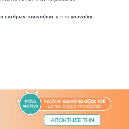
μα εντόμων
:
κουνούπια
, και το
κουνούπι-