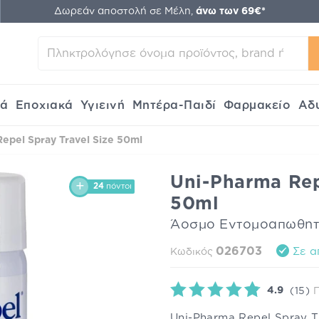
Δωρεάν αποστολή σε Μέλη,
άνω των 69€*
κά
Εποχιακά
Υγιεινή
Μητέρα-Παιδί
Φαρμακείο
Αδ
epel Spray Travel Size 50ml
Uni-Pharma Rep
24
πόντοι
50ml
Άοσμο Εντομοαπωθητικ
026703
Σε α
Κωδικός
4.9
(15)
Uni-Pharma Repel Spray 