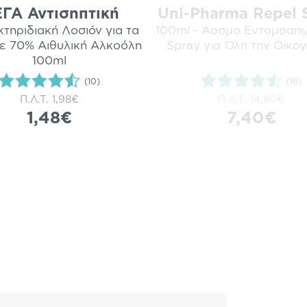
ΓΑ Αντισηπτική
Uni-Pharma Repel 
κτηριδιακή Λοσιόν για τα
100ml - Άοσμο Εντομοαπ
με 70% Αιθυλική Αλκοόλη
Spray για Όλη την Οικογ
100ml
(10)
(16)
Π.Λ.Τ.
1,98€
Π.Λ.Τ.
14,80€
1,48€
7,40€