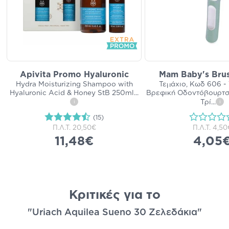
Apivita Promo Hyaluronic
Mam Baby's Brus
Hydra Moisturizing Shampoo with
Τεμάχιο, Κωδ 606 - 
Hyaluronic Acid & Honey StB 250ml
...
Βρεφική Οδοντόβουρτσ
Τρί
...
i
i
(15)
Π.Λ.Τ.
20,50€
Π.Λ.Τ.
4,50
11,48€
4,05
Κριτικές για το
"Uriach Aquilea Sueno 30 Ζελεδάκια"