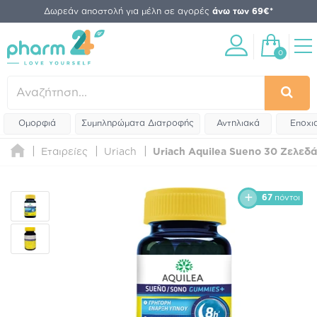
Δωρεάν αποστολή για μέλη σε αγορές
άνω των 69€*
0
Ομορφιά
Συμπληρώματα Διατροφής
Αντηλιακά
Εποχι
Εταιρείες
Uriach
Uriach Aquilea Sueno 30 Ζελεδά
67
πόντοι