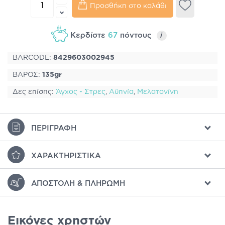
Προσθήκη στο καλάθι
Κερδίστε
67
πόντους
i
BARCODE:
8429603002945
ΒΑΡΟΣ:
135gr
Δες επίσης:
Άγχος - Στρες
,
Αϋπνία
,
Μελατονίνη
ΠΕΡΙΓΡΑΦΉ
ΧΑΡΑΚΤΗΡΙΣΤΙΚΆ
ΑΠΟΣΤΟΛΉ & ΠΛΗΡΩΜΉ
Εικόνες χρηστών