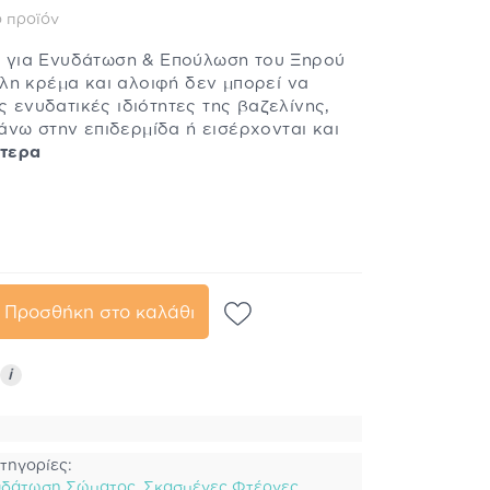
 προϊόν
νη για Ενυδάτωση & Επούλωση του Ξηρού
λη κρέμα και αλοιφή δεν μπορεί να
ς ενυδατικές ιδιότητες της βαζελίνης,
νω στην επιδερμίδα ή εισέρχονται και
ότερα
Προσθήκη στο καλάθι
i
τηγορίες:
υδάτωση Σώματος
,
Σκασμένες Φτέρνες
,