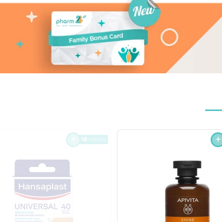
18
πόντοι