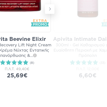
ita Beevine Elixir
Apivita Intimate Dai
Recovery Lift Night Cream
300ml - Gel Καθαρισμού γ
 Κρέμα Νύχτας Εντατικής
Ευαίσθητη Περιοχή με Χαμ
πανόρθωσης &
...
Πρόπολη
i
(8)
(33)
Π.Λ.Τ.
49,40€
Π.Λ.Τ.
12,00€
25,69€
6,60€