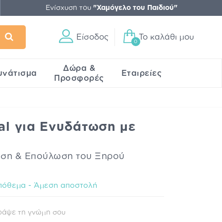
Ενίσχυση του
"Χαμόγελο του Παιδιού"
Είσοδος
Το καλάθι μου
0
Δώρα &
υνάτισμα
Εταιρείες
Προσφορές
nal για Ενυδάτωση με
l
ωση & Επούλωση του Ξηρού
πόθεμα - Άμεση αποστολή
ράψε τη γνώμη σου