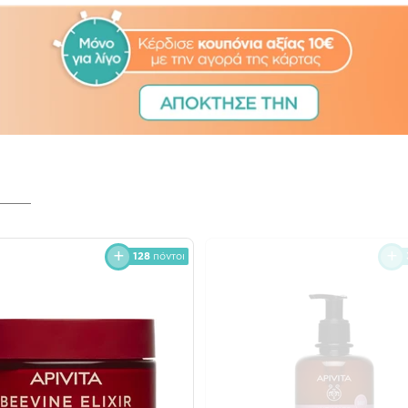
128
πόντοι