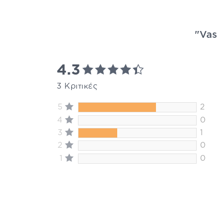
"Vas
4.3
3 Κριτικές
5
2
4
0
3
1
2
0
1
0