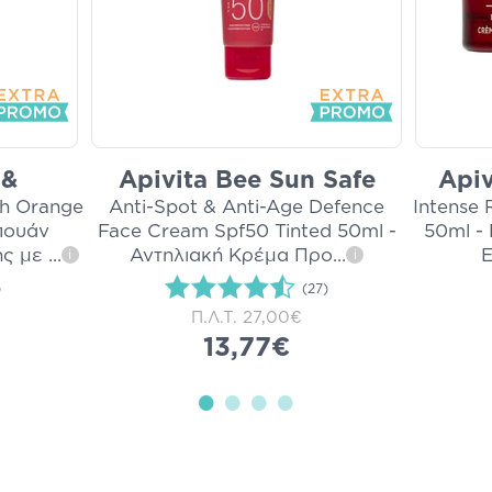
 &
Apivita Bee Sun Safe
Apiv
th Orange
Anti-Spot & Anti-Age Defence
Intense 
πουάν
Face Cream Spf50 Tinted 50ml -
50ml -
ης με
...
Αντηλιακή Κρέμα Προ
...
Ε
i
i
)
(27)
Π.Λ.Τ.
27,00€
13,77€