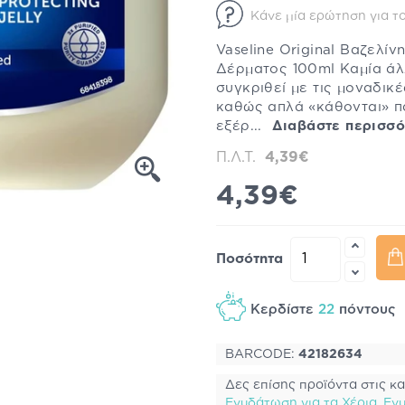
Κάνε μία ερώτηση για το
Vaseline Original Βαζελί
Δέρματος 100ml Καμία άλ
συγκριθεί με τις μοναδικέ
καθώς απλά «κάθονται» πά
εξέρ...
Διαβάστε περισσ
Π.Λ.Τ.
4,39€
4,39€
Ποσότητα
Κερδίστε
22
πόντους
BARCODE:
42182634
Δες επίσης προϊόντα στις κα
Ενυδάτωση για τα Χέρια
,
Εν