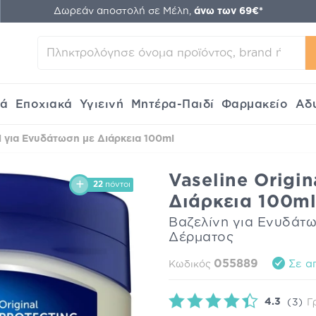
Δωρεάν αποστολή σε Μέλη,
άνω των 69€*
κά
Εποχιακά
Υγιεινή
Μητέρα-Παιδί
Φαρμακείο
Αδ
al για Ενυδάτωση με Διάρκεια 100ml
Vaseline Origi
22
πόντοι
Διάρκεια 100m
Βαζελίνη για Ενυδάτ
Δέρματος
055889
Σε α
Κωδικός
4.3
(3)
Γ