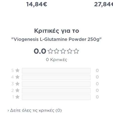
14,84€
27,84
Κριτικές για το
"Viogenesis L-Glutamine Powder 250g"
0.0
0 Κριτικές
5
0
4
0
3
0
2
0
1
0
› Δείτε όλες τις κριτικές (0)