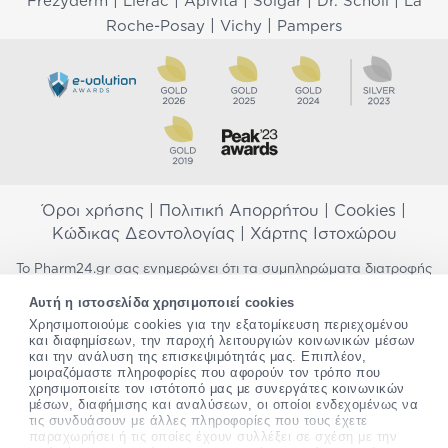
|
|
|
|
|
Frezyderm
Lierac
Apivita
Solgar
Dr. Scholl
La
|
|
Roche-Posay
Vichy
Pampers
Όροι χρήσης
|
Πολιτική Απορρήτου
|
Cookies
|
Κώδικας Δεοντολογίας
|
Χάρτης Ιστοχώρου
Το Pharm24.gr σας ενημερώνει ότι τα συμπληρώματα διατροφής
δεν αντικαθιστούν μια ισορροπημένη διατροφή και δεν
Αυτή η ιστοσελίδα χρησιμοποιεί cookies
προορίζονται για την πρόληψη, αγωγή ή θεραπεία ανθρώπινης
νόσου. Συμβουλευτείτε τον γιατρό σας εάν είστε έγκυος,
Χρησιμοποιούμε cookies για την εξατομίκευση περιεχομένου
και διαφημίσεων, την παροχή λειτουργιών κοινωνικών μέσων
θηλάζετε, ακολουθείτε παράλληλα φαρμακευτική αγωγή ή
και την ανάλυση της επισκεψιμότητάς μας. Επιπλέον,
αντιμετωπίζετε προβλήματα υγείας πριν χρησιμοποιήσετε
μοιραζόμαστε πληροφορίες που αφορούν τον τρόπο που
οποιοδήποτε συμπλήρωμα διατροφής. Προσπαθούμε διαρκώς να
χρησιμοποιείτε τον ιστότοπό μας με συνεργάτες κοινωνικών
σας παρέχουμε ακριβείς και έγκυρες πληροφορίες. Σε περίπτωση
μέσων, διαφήμισης και αναλύσεων, οι οποίοι ενδεχομένως να
που έχετε κάποια ερώτηση ή παρατήρηση σχετικά με αυτές,
τις συνδυάσουν με άλλες πληροφορίες που τους έχετε
παρακαλώ
επικοινωνήστε μαζί μας
.
παραχωρήσει ή τις οποίες έχουν συλλέξει σε σχέση με την