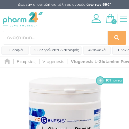
Δωρεάν αποστολή για μέλη σε αγορές
άνω των 69€*
0
Ομορφιά
Συμπληρώματα Διατροφής
Αντηλιακά
Εποχι
Εταιρείες
Viogenesis
Viogenesis L-Glutamine Po
101
πόντοι