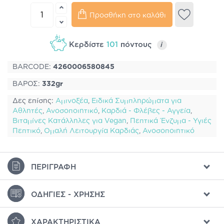
Προσθήκη στο καλάθι
Κερδίστε
101
πόντους
i
BARCODE:
4260006580845
ΒΑΡΟΣ:
332gr
Δες επίσης:
Αμινοξέα
,
Ειδικά Συμπληρώματα για
Αθλητές
,
Ανοσοποιητικό
,
Καρδιά - Φλέβες - Αγγεία
,
Βιταμίνες Κατάλληλες για Vegan
,
Πεπτικά Ένζυμα - Υγιές
Πεπτικό
,
Ομαλή Λειτουργία Καρδιάς
,
Ανοσοποιητικό
ΠΕΡΙΓΡΑΦΉ
ΟΔΗΓΊΕΣ - ΧΡΉΣΗΣ
ΧΑΡΑΚΤΗΡΙΣΤΙΚΆ