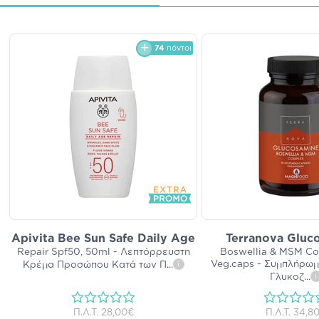
74
πόντοι
Apivita Bee Sun Safe Daily Age
Terranova Gluc
Repair Spf50, 50ml - Λεπτόρρευστη
Boswellia & MSM Co
Veg.caps - Συμπλήρω
Κρέμα Προσώπου Κατά των Π
...
i
Γλυκοζ
...
i
Π.Λ.Τ.
28,00€
Π.Λ.Τ.
34,8