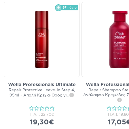
97
πόντοι
Wella Professionals Ultimate
Wella Professiona
Repair Protective Leave-In Step 4,
Repair Shampoo Step
Ανάλαφρο Κρεμώδες 
95ml - Απαλή Κρέμα-Ορός γι
...
i
i
Π.Λ.Τ.
22,70€
Π.Λ.Τ.
19,6
19,30€
17,05