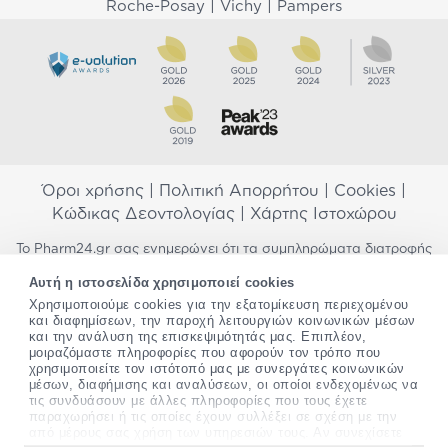
|
|
Roche-Posay
Vichy
Pampers
Όροι χρήσης
|
Πολιτική Απορρήτου
|
Cookies
|
Κώδικας Δεοντολογίας
|
Χάρτης Ιστοχώρου
Το Pharm24.gr σας ενημερώνει ότι τα συμπληρώματα διατροφής
δεν αντικαθιστούν μια ισορροπημένη διατροφή και δεν
Αυτή η ιστοσελίδα χρησιμοποιεί cookies
προορίζονται για την πρόληψη, αγωγή ή θεραπεία ανθρώπινης
Χρησιμοποιούμε cookies για την εξατομίκευση περιεχομένου
νόσου. Συμβουλευτείτε τον γιατρό σας εάν είστε έγκυος,
και διαφημίσεων, την παροχή λειτουργιών κοινωνικών μέσων
θηλάζετε, ακολουθείτε παράλληλα φαρμακευτική αγωγή ή
και την ανάλυση της επισκεψιμότητάς μας. Επιπλέον,
αντιμετωπίζετε προβλήματα υγείας πριν χρησιμοποιήσετε
μοιραζόμαστε πληροφορίες που αφορούν τον τρόπο που
οποιοδήποτε συμπλήρωμα διατροφής. Προσπαθούμε διαρκώς να
χρησιμοποιείτε τον ιστότοπό μας με συνεργάτες κοινωνικών
σας παρέχουμε ακριβείς και έγκυρες πληροφορίες. Σε περίπτωση
μέσων, διαφήμισης και αναλύσεων, οι οποίοι ενδεχομένως να
που έχετε κάποια ερώτηση ή παρατήρηση σχετικά με αυτές,
τις συνδυάσουν με άλλες πληροφορίες που τους έχετε
παρακαλώ
επικοινωνήστε μαζί μας
.
παραχωρήσει ή τις οποίες έχουν συλλέξει σε σχέση με την
από μέρους σας χρήση των υπηρεσιών τους. Αν συνεχίσετε