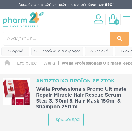
Δωρεάν αποστολή για μέλη σε αγορές
άνω των 69€*
0
Ομορφιά
Συμπληρώματα Διατροφής
Αντηλιακά
Εποχι
Εταιρείες
Wella
Wella Professionals Ultimate Rep
ΑΝΤΊΣΤΟΙΧΟ ΠΡΟΪΌΝ ΣΕ ΣΤΟΚ
Wella Professionals Promo Ultimate
Repair Miracle Hair Rescue Serum
Step 3, 30ml & Hair Mask 150ml &
Shampoo 250ml
Περισσότερα